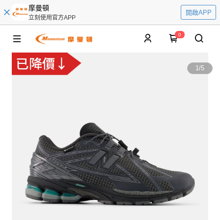
摩曼頓
開啟APP
立刻使用官方APP
0
1
/
5