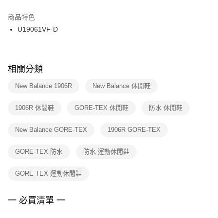
結帳頁面，進行簡訊認證並確認金額後，即可完成結帳。
２．訂單成立數日內，您將收到繳費通知簡訊。
商品特色
付款後門市自取
３．收到繳費通知簡訊後14天內，點擊此簡訊中的連結，可透過四大超商／
U19061VF-D
每筆NT$100，滿NT$1,500(含以上)免運費
ATM／網路銀行／等多元方式進行付款，方視為交易完成。
※ 請注意：結帳手續完成當下不需立刻繳費，但若您需要取消訂單，請聯絡
購買商品的店家。未經商家同意取消之訂單仍視為有效，需透過AFTEE先享
後付繳納相關費用。
※ 交易是否成功請以「AFTEE先享後付 」之結帳頁面顯示為準，若有關於
相關分類
是否繳費成功／繳費後需取消欲退款等相關疑問，請聯繫「AFTEE先享後付
客戶支援中心」
https://netprotections.freshdesk.com/support/home
New Balance 1906R
New Balance 休閒鞋
【注意事項】
1906R 休閒鞋
GORE-TEX 休閒鞋
防水 休閒鞋
１．透過由恩沛科技股份有限公司提供之「AFTEE先享後付」服務完成之交
易，需依本服務之必要範圍內提供個人資料，並將交易相關給付款項請求債
權轉讓予恩沛科技股份有限公司。
New Balance GORE-TEX
1906R GORE-TEX
２．關於個人資料處理事宜，請瀏覽以下網址：
https://aftee.tw/terms/#terms3
GORE-TEX 防水
防水 運動休閒鞋
３．未成年的使用者請事先徵得法定代理人或監護人之同意方可使用
「AFTEE先享後付」，若未經同意申辦者引起之損失，本公司不負相關責
任。
GORE-TEX 運動休閒鞋
４．使用「AFTEE先享後付」時，將依據個別帳號之用戶狀況，依本公司即
時審查核予不同之上限額度；若仍有額度不足之情形，本公司將視審查結果
請求用戶進行身份認證。
一 必買清單 一
５．嚴禁一人註冊多個帳號或使用他人資訊註冊。若發現惡意使用之情形，
恩沛科技股份有限公司將有權停止該用戶之使用額度並採取法律行動。