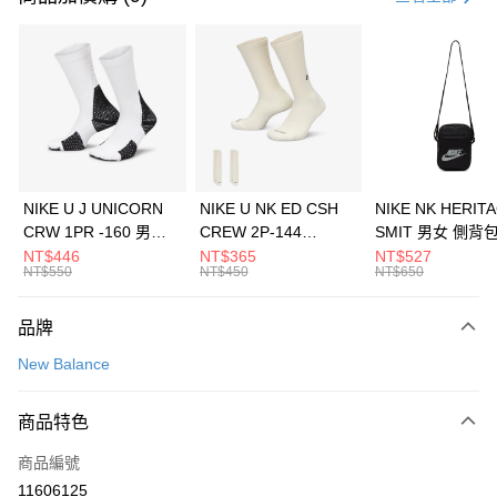
信用卡分期付款
3 期 0 利率 每期
NT$1,826
21家銀行
合作金庫商業銀行
第一商業銀行
LINE Pay
華南商業銀行
彰化商業銀行
Apple Pay
上海商業儲蓄銀行
台北富邦商業銀行
國泰世華商業銀行
兆豐國際商業銀行
悠遊付
臺灣中小企業銀行
台中商業銀行
NIKE U J UNICORN
NIKE U NK ED CSH
NIKE NK HERIT
匯豐（台灣）商業銀行
華泰商業銀行
CRW 1PR -160 男女
CREW 2P-144
SMIT 男女 側背
全盈+PAY
聯邦商業銀行
遠東國際商業銀行
中統襪 FZ3393100
EMBRDY 男女 短統襪
BA5871010
NT$446
NT$365
NT$527
元大商業銀行
永豐商業銀行
NT$550
NT$450
NT$650
AFTEE先享後付
FZ3073133
玉山商業銀行
星展（台灣）商業銀行
相關說明
台新國際商業銀行
中國信託商業銀行
品牌
【關於「AFTEE先享後付」】
台灣樂天信用卡公司
AFTEE先享後付是「在收到商品之後才付款」的支付方式。 讓您購物簡單
運送方式
New Balance
便利好安心！
１．簡單：不需註冊會員、不需綁卡、不需儲值。
7-11取貨(快速到店)
２．便利：只要手機號碼，簡訊認證，即可結帳。
商品特色
每筆NT$100，滿NT$1,500(含以上)免運費
３．安心：先確認商品／服務後，再付款。
商品編號
宅配
【「AFTEE先享後付」結帳流程】
１．於結帳方式選擇「AFTEE先享後付」後，將跳轉至「AFTEE先享後付」
11606125
每筆NT$100，滿NT$1,500(含以上)免運費