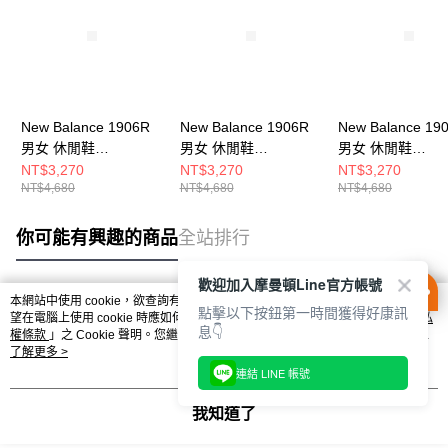
New Balance 1906R
New Balance 1906R
New Balance 19
男女 休閒鞋
男女 休閒鞋
男女 休閒鞋
M1906REE-D
U1906RCN-D
U1906RCP-D
NT$3,270
NT$3,270
NT$3,270
NT$4,680
NT$4,680
NT$4,680
你可能有興趣的商品
全站排行
歡迎加入摩曼頓Line官方帳號
本網站中使用 cookie，欲查詢有關本網站使用 cookie 方式之詳情，及若您不希
點擊以下按鈕第一時間獲得好康訊
熱門標籤
望在電腦上使用 cookie 時應如何變更電腦的 cookie 設定，請參閱本網站「
隱私
息👇
權條款
」之 Cookie 聲明。您繼續使用本網站即表示您同意本公司得按本網站使
用條款之 Cookie 聲明使用 cookie。
了解更多 >
連結 LINE 帳號
我知道了