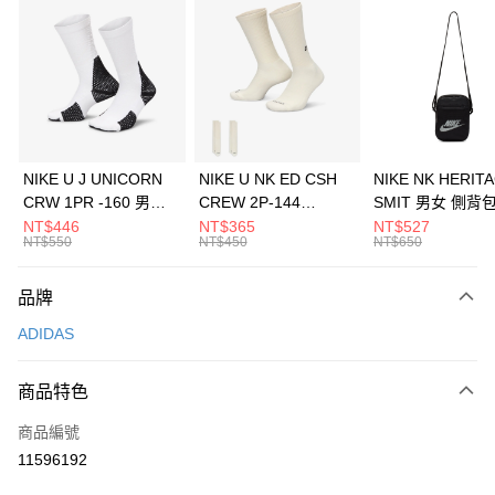
信用卡分期付款
3 期 0 利率 每期
NT$630
21家銀行
合作金庫商業銀行
第一商業銀行
LINE Pay
華南商業銀行
彰化商業銀行
Apple Pay
上海商業儲蓄銀行
台北富邦商業銀行
國泰世華商業銀行
兆豐國際商業銀行
悠遊付
臺灣中小企業銀行
台中商業銀行
NIKE U J UNICORN
NIKE U NK ED CSH
NIKE NK HERIT
匯豐（台灣）商業銀行
華泰商業銀行
CRW 1PR -160 男女
CREW 2P-144
SMIT 男女 側背
全盈+PAY
聯邦商業銀行
遠東國際商業銀行
中統襪 FZ3393100
EMBRDY 男女 短統襪
BA5871010
NT$446
NT$365
NT$527
元大商業銀行
永豐商業銀行
NT$550
NT$450
NT$650
AFTEE先享後付
FZ3073133
玉山商業銀行
星展（台灣）商業銀行
相關說明
台新國際商業銀行
中國信託商業銀行
品牌
【關於「AFTEE先享後付」】
台灣樂天信用卡公司
AFTEE先享後付是「在收到商品之後才付款」的支付方式。 讓您購物簡單
運送方式
ADIDAS
便利好安心！
１．簡單：不需註冊會員、不需綁卡、不需儲值。
7-11取貨(快速到店)
２．便利：只要手機號碼，簡訊認證，即可結帳。
商品特色
每筆NT$100，滿NT$1,500(含以上)免運費
３．安心：先確認商品／服務後，再付款。
商品編號
宅配
【「AFTEE先享後付」結帳流程】
１．於結帳方式選擇「AFTEE先享後付」後，將跳轉至「AFTEE先享後付」
11596192
每筆NT$100，滿NT$1,500(含以上)免運費
結帳頁面，進行簡訊認證並確認金額後，即可完成結帳。