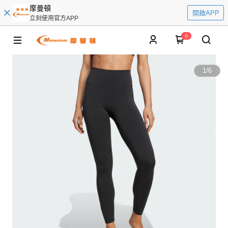
摩曼頓
開啟APP
立刻使用官方APP
0
1
/
6