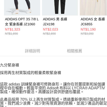
ADIDAS OPT 3S 7/8 L
ADIDAS 男 長褲
ADIDAS 女 長褲
女 緊身長褲 JZ1060
JZ4198
JC6855
NT$1,323
NT$2,023
NT$1,190
NT$1,890
NT$2,890
NT$3,090
詳細說明
相關推薦
九分緊身褲
採用再生材質製成的輕量柔軟緊身褲
這款 adidas 訓練緊身褲可修飾身形，讓你在芭蕾提斯和瑜伽課
程中自在暢動。輕盈平滑的 Adisoft 布料以 LYCRA® ADAPTIV
製成，確保動作靈活。高腰設計提供舒適包覆感。
此產品採用 70% 以上再生材質製成。透過重新使用已製成的材
質，我們減少浪費，減少對有限資源的依賴，並減少產品的碳足