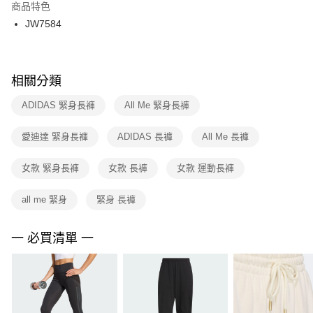
２．訂單成立數日內，您將收到繳費通知簡訊。
商品特色
付款後門市自取
３．收到繳費通知簡訊後14天內，點擊此簡訊中的連結，可透過四大超商／
JW7584
每筆NT$100，滿NT$1,500(含以上)免運費
ATM／網路銀行／等多元方式進行付款，方視為交易完成。
※ 請注意：結帳手續完成當下不需立刻繳費，但若您需要取消訂單，請聯絡
購買商品的店家。未經商家同意取消之訂單仍視為有效，需透過AFTEE先享
後付繳納相關費用。
※ 交易是否成功請以「AFTEE先享後付 」之結帳頁面顯示為準，若有關於
相關分類
是否繳費成功／繳費後需取消欲退款等相關疑問，請聯繫「AFTEE先享後付
客戶支援中心」
https://netprotections.freshdesk.com/support/home
ADIDAS 緊身長褲
All Me 緊身長褲
【注意事項】
愛迪達 緊身長褲
ADIDAS 長褲
All Me 長褲
１．透過由恩沛科技股份有限公司提供之「AFTEE先享後付」服務完成之交
易，需依本服務之必要範圍內提供個人資料，並將交易相關給付款項請求債
權轉讓予恩沛科技股份有限公司。
女款 緊身長褲
女款 長褲
女款 運動長褲
２．關於個人資料處理事宜，請瀏覽以下網址：
https://aftee.tw/terms/#terms3
all me 緊身
緊身 長褲
３．未成年的使用者請事先徵得法定代理人或監護人之同意方可使用
「AFTEE先享後付」，若未經同意申辦者引起之損失，本公司不負相關責
任。
一 必買清單 一
４．使用「AFTEE先享後付」時，將依據個別帳號之用戶狀況，依本公司即
時審查核予不同之上限額度；若仍有額度不足之情形，本公司將視審查結果
請求用戶進行身份認證。
５．嚴禁一人註冊多個帳號或使用他人資訊註冊。若發現惡意使用之情形，
恩沛科技股份有限公司將有權停止該用戶之使用額度並採取法律行動。