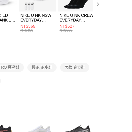
頁面，進行簡訊認證並確認金額後，即可完成結帳。
00，滿NT$1,500(含以上)免運費
成立數日內，您將收到繳費通知簡訊。
費通知簡訊後14天內，點擊此簡訊中的連結，可透過四大超商
市自取
K ED
NIKE U NK NSW
NIKE U NK CREW
NIKE U NK
網路銀行／等多元方式進行付款，方視為交易完成。
ANK 1P
EVERYDAY
EVERYDAY
EVERYDAY LTW
00，滿NT$1,500(含以上)免運費
：結帳手續完成當下不需立刻繳費，但若您需要取消訂單，請聯
 男 中統
ESSENTIAL CR
BBALL 3PR 男女
ANKLE 3PR 男女
NT$365
NT$527
NT$365
的店家。未經商家同意取消之訂單仍視為有效，需透過AFTEE
8104
男女 短統襪
長統襪
踝襪 SX7677010
NT$450
NT$650
NT$450
繳納相關費用。
DX5089103
DA2123010
否成功請以「AFTEE先享後付 」之結帳頁面顯示為準，若有關於
功／繳費後需取消欲退款等相關疑問，請聯繫「AFTEE先享後
援中心」
https://netprotections.freshdesk.com/support/home
項】
恩沛科技股份有限公司提供之「AFTEE先享後付」服務完成之
NITRO 運動鞋
慢跑 跑步鞋
男款 跑步鞋
依本服務之必要範圍內提供個人資料，並將交易相關給付款項請
讓予恩沛科技股份有限公司。
個人資料處理事宜，請瀏覽以下網址：
ee.tw/terms/#terms3
年的使用者請事先徵得法定代理人或監護人之同意方可使用
E先享後付」，若未經同意申辦者引起之損失，本公司不負相關責
AFTEE先享後付」時，將依據個別帳號之用戶狀況，依本公司
核予不同之上限額度；若仍有額度不足之情形，本公司將視審查
用戶進行身份認證。
一人註冊多個帳號或使用他人資訊註冊。若發現惡意使用之情
科技股份有限公司將有權停止該用戶之使用額度並採取法律行