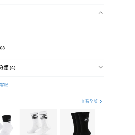
期付款
0 利率 每期
NT$1,760
21家銀行
庫商業銀行
第一商業銀行
業銀行
彰化商業銀行
業儲蓄銀行
台北富邦商業銀行
華商業銀行
兆豐國際商業銀行
308
小企業銀行
台中商業銀行
台灣）商業銀行
華泰商業銀行
業銀行
遠東國際商業銀行
類 (4)
業銀行
永豐商業銀行
享後付
業銀行
星展（台灣）商業銀行
UMA
全系列鞋款
客服
際商業銀行
中國信託商業銀行
FTEE先享後付」】
鞋類
跑步鞋/慢跑鞋
天信用卡公司
先享後付是「在收到商品之後才付款」的支付方式。 讓您購物簡單
心！
跑步訓練
鞋
查看全部
：不需註冊會員、不需綁卡、不需儲值。
：只要手機號碼，簡訊認證，即可結帳。
專區⬇
(快速到店)
：先確認商品／服務後，再付款。
00，滿NT$1,500(含以上)免運費
EE先享後付」結帳流程】
方式選擇「AFTEE先享後付」後，將跳轉至「AFTEE先享後