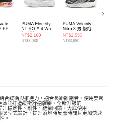
iate
PUMA Electrify
PUMA Velocity
PUMA Velocity
2 FF Wn
NITRO™ 4 Wn 女
Nitro 3 男 慢跑鞋
Nitro 3 女 慢跑鞋
慢跑鞋 31078802
37774801
37774903
NT$2,160
NT$2,590
NT$3,680
NT$3,080
NT$3,680
度型鞋款，結合緩衝與推進力，適合長距離跑者。使用雙密
跑得更遠並打造緩衝舒適體驗。全新升級的
，提升穩定性、剛性、能量回饋。大底使用
後跟叉型式設計，提升落地時反應時間且更加快速
用性。