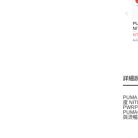
PU
N
鞋 
NT
NT
詳細
PUM
度 N
PWR
PUM
與流暢