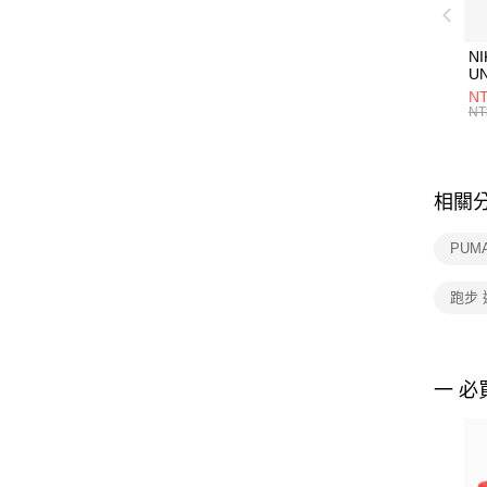
NI
U
1P
NT
統
NT
相關
PUM
跑步
一 必