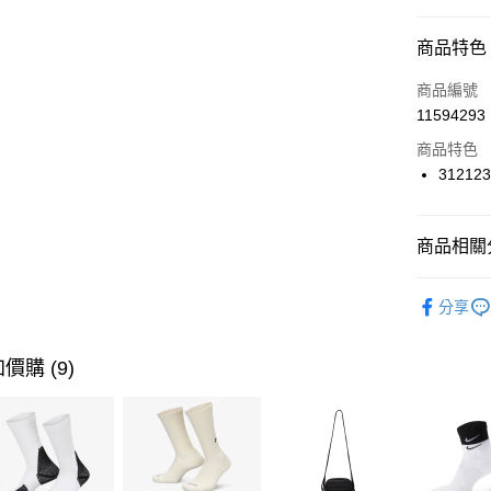
信用卡分
商品特色
3 期 
商品編號
合作金
LINE Pay
11594293
華南商
Apple Pay
上海商
商品特色
國泰世
31212
悠遊付
臺灣中
匯豐（
全盈+PAY
聯邦商
商品相關分
元大商
AFTEE先
玉山商
品牌
P
相關說明
分享
台新國
【關於「A
男性商品
台灣樂
AFTEE
便利好安
運動類型
運送方式
價購 (9)
１．簡單
２．便利
限時降價
7-11取貨
３．安心
每筆NT$1
【「AFT
宅配
１．於結帳