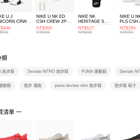
付」結帳
每筆NT$1
２．訂單
３．收到繳
付款後門
KE U J
NIKE U NK ED
NIKE NK
NIKE U N
／ATM／
NICORN CRW
CSH CREW 2P-
HERITAGE S
PLS CSH 
每筆NT$1
※ 請注意
R -160 男女 中
144 EMBRDY 男
SMIT 男女 側背包
144 DBL
$446
NT$365
NT$527
NT$284
絡購買商品
襪 FZ3393100
女 短統襪
BA5871010
襪 DH405
$550
NT$450
NT$650
NT$350
先享後付
FZ3073133
※ 交易是
是否繳費成
付客戶支
分類
【注意事
１．透過由
A 跑步鞋
Deviate NITRO 跑步鞋
PUMA 運動鞋
Deviate 
交易，需
求債權轉
２．關於
 運動鞋
跑步 慢跑
puma deviate nitro 跑步鞋
跑步鞋 鞋子
https://aft
３．未成
「AFTE
任。
買清單 一
４．使用「
即時審查
結果請求
５．嚴禁
形，恩沛