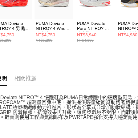
動。
MA Deviate
PUMA Deviate
PUMA Deviate
PUMA Dev
ITRO? 4 男 跑步
NITRO? 4 Wns 女
Pure NITRO? 男
NITRO™ 
31212319
跑步鞋 31212424
跑步鞋 31390406
女 慢跑鞋
$4,750
NT$4,750
NT$3,940
NT$4,980
30969801
$5,280
NT$5,280
NT$4,380
說明
相關推薦
A Deviate NITRO™ 4 慢跑鞋為PUMA日常練跑中的速
ITROFOAM™ 超輕量回彈中底，提供提供輕量緩衝幫助跑者
PLATE熱塑碳纖維動力推進片，形狀為全掌式並增加肋狀結構
AGRIP 防滑橡膠，抗滑效果再升級，讓跑步環境不受限，而鞋
。鞋面則使用工程透氣網眼布及PWRTAPE強化支撐與穩定耐