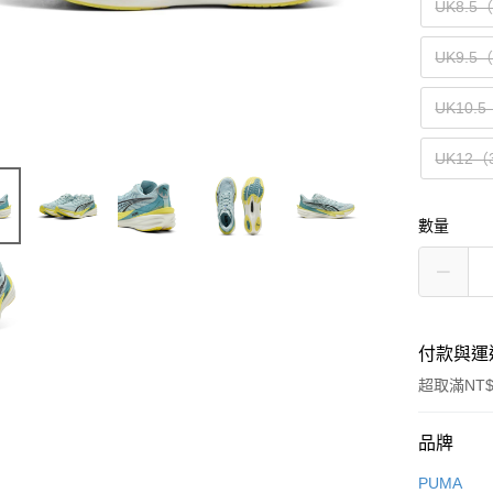
UK8.5
UK9.5
UK10.5
UK12（
數量
付款與運
超取滿NT$
付款方式
品牌
信用卡一
PUMA