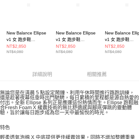
New Balance Ellipse
New Balance Ellipse
New Balance Elli
v1 女 跑步鞋
v1 女 跑步鞋
v1 女 跑步鞋
WELPS7EQ-D
WELPS13W-D
WELPS8W6-D
NT$2,850
NT$2,850
NT$2,850
NT$4,080
NT$4,080
NT$4,080
詳細說明
相關推薦
無論您是在清晨 5 點設定鬧鐘、利用午休時間進行路跑訓練，
還是趁著夜幕低垂時出門馳騁，每日累積的里程都是源自熱愛的
付出。全新 Ellipse 系列正是應運這份熱情而生。Ellipse 跑鞋融
合Fresh Foam X 緩震技術的無比舒適感與腳底彈跳的靈動體
驗，旨於讓每日跑步成為您一天中最愉悅的時光。
特色
輕柔透氣泡棉 X 中底提供更佳緩震效果，同時不增加整體重量