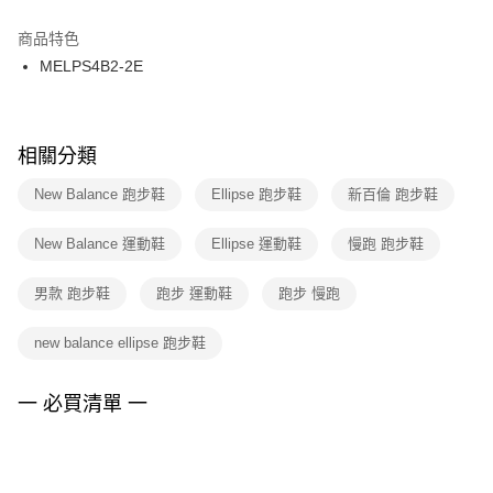
結帳頁面，進行簡訊認證並確認金額後，即可完成結帳。
２．訂單成立數日內，您將收到繳費通知簡訊。
商品特色
付款後門市自取
３．收到繳費通知簡訊後14天內，點擊此簡訊中的連結，可透過四大超商／
MELPS4B2-2E
每筆NT$100，滿NT$1,500(含以上)免運費
ATM／網路銀行／等多元方式進行付款，方視為交易完成。
※ 請注意：結帳手續完成當下不需立刻繳費，但若您需要取消訂單，請聯絡
購買商品的店家。未經商家同意取消之訂單仍視為有效，需透過AFTEE先享
後付繳納相關費用。
※ 交易是否成功請以「AFTEE先享後付 」之結帳頁面顯示為準，若有關於
相關分類
是否繳費成功／繳費後需取消欲退款等相關疑問，請聯繫「AFTEE先享後付
客戶支援中心」
https://netprotections.freshdesk.com/support/home
New Balance 跑步鞋
Ellipse 跑步鞋
新百倫 跑步鞋
【注意事項】
New Balance 運動鞋
Ellipse 運動鞋
慢跑 跑步鞋
１．透過由恩沛科技股份有限公司提供之「AFTEE先享後付」服務完成之交
易，需依本服務之必要範圍內提供個人資料，並將交易相關給付款項請求債
權轉讓予恩沛科技股份有限公司。
男款 跑步鞋
跑步 運動鞋
跑步 慢跑
２．關於個人資料處理事宜，請瀏覽以下網址：
https://aftee.tw/terms/#terms3
new balance ellipse 跑步鞋
３．未成年的使用者請事先徵得法定代理人或監護人之同意方可使用
「AFTEE先享後付」，若未經同意申辦者引起之損失，本公司不負相關責
任。
一 必買清單 一
４．使用「AFTEE先享後付」時，將依據個別帳號之用戶狀況，依本公司即
時審查核予不同之上限額度；若仍有額度不足之情形，本公司將視審查結果
請求用戶進行身份認證。
５．嚴禁一人註冊多個帳號或使用他人資訊註冊。若發現惡意使用之情形，
恩沛科技股份有限公司將有權停止該用戶之使用額度並採取法律行動。