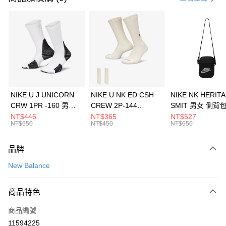
信用卡分期付款
3 期 0 利率 每期
NT$1,360
21家銀行
合作金庫商業銀行
第一商業銀行
LINE Pay
華南商業銀行
彰化商業銀行
Apple Pay
上海商業儲蓄銀行
台北富邦商業銀行
國泰世華商業銀行
兆豐國際商業銀行
悠遊付
臺灣中小企業銀行
台中商業銀行
NIKE U J UNICORN
NIKE U NK ED CSH
NIKE NK HERIT
匯豐（台灣）商業銀行
華泰商業銀行
CRW 1PR -160 男女
CREW 2P-144
SMIT 男女 側背
全盈+PAY
聯邦商業銀行
遠東國際商業銀行
中統襪 FZ3393100
EMBRDY 男女 短統襪
BA5871010
NT$446
NT$365
NT$527
元大商業銀行
永豐商業銀行
NT$550
NT$450
NT$650
AFTEE先享後付
FZ3073133
玉山商業銀行
星展（台灣）商業銀行
相關說明
台新國際商業銀行
中國信託商業銀行
品牌
【關於「AFTEE先享後付」】
台灣樂天信用卡公司
AFTEE先享後付是「在收到商品之後才付款」的支付方式。 讓您購物簡單
運送方式
New Balance
便利好安心！
１．簡單：不需註冊會員、不需綁卡、不需儲值。
7-11取貨(快速到店)
２．便利：只要手機號碼，簡訊認證，即可結帳。
商品特色
每筆NT$100，滿NT$1,500(含以上)免運費
３．安心：先確認商品／服務後，再付款。
商品編號
宅配
【「AFTEE先享後付」結帳流程】
１．於結帳方式選擇「AFTEE先享後付」後，將跳轉至「AFTEE先享後付」
11594225
每筆NT$100，滿NT$1,500(含以上)免運費