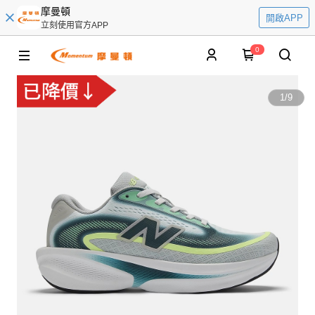
摩曼頓
開啟APP
立刻使用官方APP
0
1
/
9