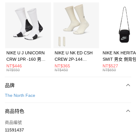
信用卡分期付款
3 期 0 利率 每期
NT$660
21家銀行
合作金庫商業銀行
第一商業銀行
LINE Pay
華南商業銀行
彰化商業銀行
Apple Pay
上海商業儲蓄銀行
台北富邦商業銀行
國泰世華商業銀行
兆豐國際商業銀行
悠遊付
臺灣中小企業銀行
台中商業銀行
NIKE U J UNICORN
NIKE U NK ED CSH
NIKE NK HERIT
匯豐（台灣）商業銀行
華泰商業銀行
CRW 1PR -160 男女
CREW 2P-144
SMIT 男女 側背
全盈+PAY
聯邦商業銀行
遠東國際商業銀行
中統襪 FZ3393100
EMBRDY 男女 短統襪
BA5871010
NT$446
NT$365
NT$527
元大商業銀行
永豐商業銀行
NT$550
NT$450
NT$650
AFTEE先享後付
FZ3073133
玉山商業銀行
星展（台灣）商業銀行
相關說明
台新國際商業銀行
中國信託商業銀行
品牌
【關於「AFTEE先享後付」】
台灣樂天信用卡公司
AFTEE先享後付是「在收到商品之後才付款」的支付方式。 讓您購物簡單
運送方式
The North Face
便利好安心！
１．簡單：不需註冊會員、不需綁卡、不需儲值。
7-11取貨(快速到店)
２．便利：只要手機號碼，簡訊認證，即可結帳。
商品特色
每筆NT$100，滿NT$1,500(含以上)免運費
３．安心：先確認商品／服務後，再付款。
商品編號
宅配
【「AFTEE先享後付」結帳流程】
１．於結帳方式選擇「AFTEE先享後付」後，將跳轉至「AFTEE先享後付」
11591437
每筆NT$100，滿NT$1,500(含以上)免運費
結帳頁面，進行簡訊認證並確認金額後，即可完成結帳。