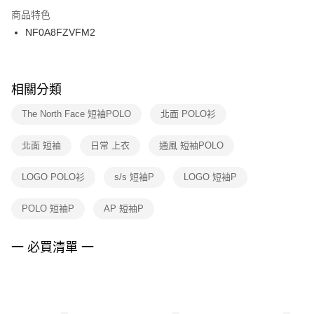
２．訂單成立數日內，您將收到繳費通知簡訊。
商品特色
付款後門市自取
３．收到繳費通知簡訊後14天內，點擊此簡訊中的連結，可透過四大超商／
NF0A8FZVFM2
每筆NT$100，滿NT$1,500(含以上)免運費
ATM／網路銀行／等多元方式進行付款，方視為交易完成。
※ 請注意：結帳手續完成當下不需立刻繳費，但若您需要取消訂單，請聯絡
購買商品的店家。未經商家同意取消之訂單仍視為有效，需透過AFTEE先享
後付繳納相關費用。
※ 交易是否成功請以「AFTEE先享後付 」之結帳頁面顯示為準，若有關於
相關分類
是否繳費成功／繳費後需取消欲退款等相關疑問，請聯繫「AFTEE先享後付
客戶支援中心」
https://netprotections.freshdesk.com/support/home
The North Face 短袖POLO
北面 POLO衫
【注意事項】
北面 短袖
日常 上衣
通風 短袖POLO
１．透過由恩沛科技股份有限公司提供之「AFTEE先享後付」服務完成之交
易，需依本服務之必要範圍內提供個人資料，並將交易相關給付款項請求債
權轉讓予恩沛科技股份有限公司。
LOGO POLO衫
s/s 短袖P
LOGO 短袖P
２．關於個人資料處理事宜，請瀏覽以下網址：
https://aftee.tw/terms/#terms3
POLO 短袖P
AP 短袖P
３．未成年的使用者請事先徵得法定代理人或監護人之同意方可使用
「AFTEE先享後付」，若未經同意申辦者引起之損失，本公司不負相關責
任。
一 必買清單 一
４．使用「AFTEE先享後付」時，將依據個別帳號之用戶狀況，依本公司即
時審查核予不同之上限額度；若仍有額度不足之情形，本公司將視審查結果
請求用戶進行身份認證。
５．嚴禁一人註冊多個帳號或使用他人資訊註冊。若發現惡意使用之情形，
恩沛科技股份有限公司將有權停止該用戶之使用額度並採取法律行動。