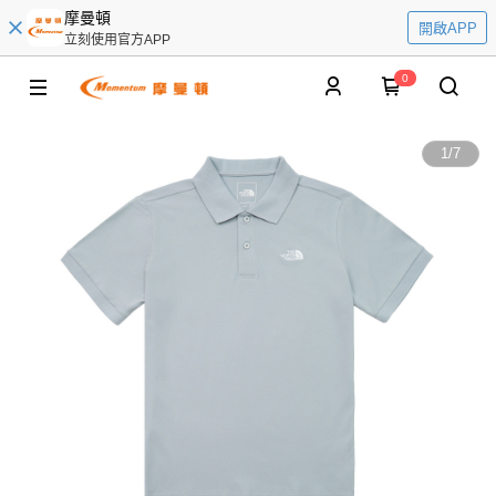
摩曼頓
開啟APP
立刻使用官方APP
0
1
/
7