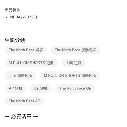
結帳頁面，進行簡訊認證並確認金額後，即可完成結帳。
２．訂單成立數日內，您將收到繳費通知簡訊。
商品特色
付款後門市自取
３．收到繳費通知簡訊後14天內，點擊此簡訊中的連結，可透過四大超商／
NF0A7WB72EL
每筆NT$100，滿NT$1,500(含以上)免運費
ATM／網路銀行／等多元方式進行付款，方視為交易完成。
※ 請注意：結帳手續完成當下不需立刻繳費，但若您需要取消訂單，請聯絡
購買商品的店家。未經商家同意取消之訂單仍視為有效，需透過AFTEE先享
後付繳納相關費用。
※ 交易是否成功請以「AFTEE先享後付 」之結帳頁面顯示為準，若有關於
相關分類
是否繳費成功／繳費後需取消欲退款等相關疑問，請聯繫「AFTEE先享後付
客戶支援中心」
https://netprotections.freshdesk.com/support/home
The North Face 短褲
The North Face 運動短褲
【注意事項】
M PULL ON SHORTS 短褲
北面 短褲
１．透過由恩沛科技股份有限公司提供之「AFTEE先享後付」服務完成之交
易，需依本服務之必要範圍內提供個人資料，並將交易相關給付款項請求債
權轉讓予恩沛科技股份有限公司。
北面 運動短褲
M PULL ON SHORTS 運動短褲
２．關於個人資料處理事宜，請瀏覽以下網址：
https://aftee.tw/terms/#terms3
AP 短褲
On 短褲
The North Face On
３．未成年的使用者請事先徵得法定代理人或監護人之同意方可使用
「AFTEE先享後付」，若未經同意申辦者引起之損失，本公司不負相關責
任。
The North Face AP
４．使用「AFTEE先享後付」時，將依據個別帳號之用戶狀況，依本公司即
時審查核予不同之上限額度；若仍有額度不足之情形，本公司將視審查結果
請求用戶進行身份認證。
一 必買清單 一
５．嚴禁一人註冊多個帳號或使用他人資訊註冊。若發現惡意使用之情形，
恩沛科技股份有限公司將有權停止該用戶之使用額度並採取法律行動。