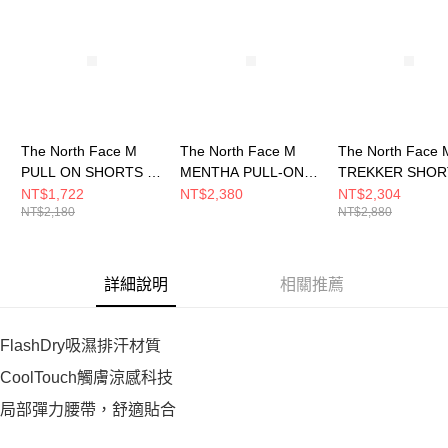
The North Face M
The North Face M
The North Face 
PULL ON SHORTS -
MENTHA PULL-ON
TREKKER SHOR
AP 男 短褲
SHORT - AP 男 短褲
AP 男 短褲
NT$1,722
NT$2,380
NT$2,304
NT$2,180
NT$2,880
NF0A7WB7JK3
NF0A8G7JJK3
NF0A8AV64H0
詳細說明
相關推薦
FlashDry吸濕排汗材質
CoolTouch觸膚涼感科技
局部彈力腰帶，舒適貼合