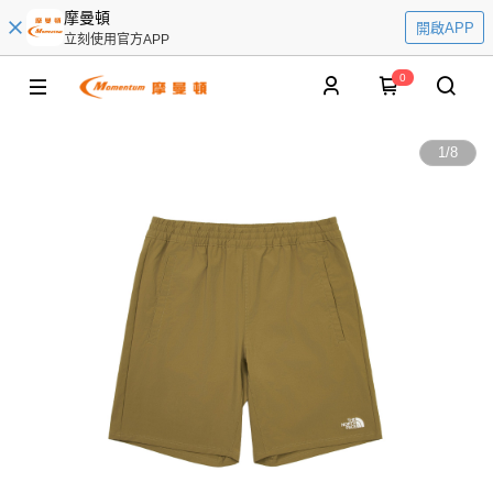
摩曼頓
開啟APP
立刻使用官方APP
0
1
/
8