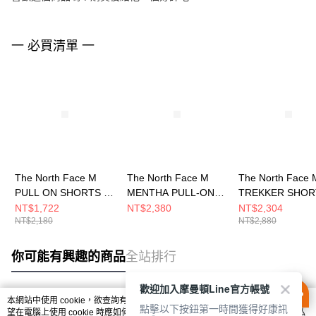
一 必買清單 一
The North Face M
The North Face M
The North Face 
PULL ON SHORTS -
MENTHA PULL-ON
TREKKER SHOR
AP 男 短褲
SHORT - AP 男 短褲
AP 男 短褲
NT$1,722
NT$2,380
NT$2,304
NT$2,180
NT$2,880
NF0A7WB7JK3
NF0A8G7JJK3
NF0A8AV64H0
你可能有興趣的商品
全站排行
歡迎加入摩曼頓Line官方帳號
本網站中使用 cookie，欲查詢有關本網站使用 cookie 方式之詳情，及若您不希
點擊以下按鈕第一時間獲得好康訊
熱門標籤
望在電腦上使用 cookie 時應如何變更電腦的 cookie 設定，請參閱本網站「
隱私