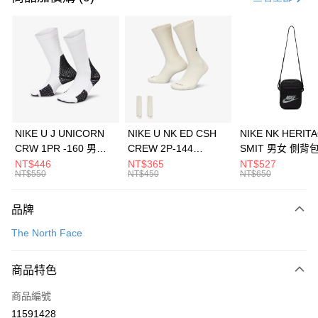
信用卡分期付款
3 期 0 利率 每期
NT$726
21家銀行
合作金庫商業銀行
第一商業銀行
LINE Pay
華南商業銀行
彰化商業銀行
Apple Pay
上海商業儲蓄銀行
台北富邦商業銀行
國泰世華商業銀行
兆豐國際商業銀行
悠遊付
臺灣中小企業銀行
台中商業銀行
NIKE U J UNICORN
NIKE U NK ED CSH
NIKE NK HERIT
匯豐（台灣）商業銀行
華泰商業銀行
CRW 1PR -160 男女
CREW 2P-144
SMIT 男女 側背
全盈+PAY
聯邦商業銀行
遠東國際商業銀行
中統襪 FZ3393100
EMBRDY 男女 短統襪
BA5871010
NT$446
NT$365
NT$527
元大商業銀行
永豐商業銀行
NT$550
NT$450
NT$650
AFTEE先享後付
FZ3073133
玉山商業銀行
星展（台灣）商業銀行
相關說明
台新國際商業銀行
中國信託商業銀行
品牌
【關於「AFTEE先享後付」】
台灣樂天信用卡公司
AFTEE先享後付是「在收到商品之後才付款」的支付方式。 讓您購物簡單
運送方式
The North Face
便利好安心！
１．簡單：不需註冊會員、不需綁卡、不需儲值。
7-11取貨(快速到店)
２．便利：只要手機號碼，簡訊認證，即可結帳。
商品特色
每筆NT$100，滿NT$1,500(含以上)免運費
３．安心：先確認商品／服務後，再付款。
商品編號
宅配
【「AFTEE先享後付」結帳流程】
１．於結帳方式選擇「AFTEE先享後付」後，將跳轉至「AFTEE先享後付」
11591428
每筆NT$100，滿NT$1,500(含以上)免運費