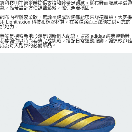
震科技則在邁步時提供支撐和輕量足踏感。網布鞋面觸感平滑透
氣，鞋帶設計方便調整鬆緊，確保穿著穩固。
網布內裡觸感柔軟，無論長跑或短跑都能帶來舒適體驗，大底採
用 Lighttraxion 科技和橡膠材質，在各種路面上都能提供可靠的
抓地力。
無論是探索新地形還是刷新個人紀錄，這款 adidas 經典運動鞋
都能讓你以時尚姿態完成挑戰。搭配日常運動服飾，讓這款跑鞋
成為每天跑步的必備單品。