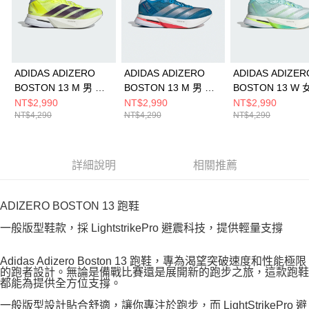
ADIDAS ADIZERO
ADIDAS ADIZERO
ADIDAS ADIZER
BOSTON 13 M 男 跑
BOSTON 13 M 男 跑
BOSTON 13 W 
步鞋 JP9251
步鞋 JR4868
步鞋 JS4957
NT$2,990
NT$2,990
NT$2,990
NT$4,290
NT$4,290
NT$4,290
詳細說明
相關推薦
ADIZERO BOSTON 13 跑鞋
一般版型鞋款，採 LightstrikePro 避震科技，提供輕量支撐
Adidas Adizero Boston 13 跑鞋，專為渴望突破速度和性能極限
的跑者設計。無論是備戰比賽還是展開新的跑步之旅，這款跑鞋
都能為提供全方位支撐。
一般版型設計貼合舒適，讓你專注於跑步，而 LightStrikePro 避