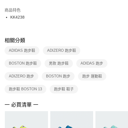
結帳頁面，進行簡訊認證並確認金額後，即可完成結帳。
２．訂單成立數日內，您將收到繳費通知簡訊。
商品特色
付款後門市自取
３．收到繳費通知簡訊後14天內，點擊此簡訊中的連結，可透過四大超商／
KK4238
每筆NT$100，滿NT$1,500(含以上)免運費
ATM／網路銀行／等多元方式進行付款，方視為交易完成。
※ 請注意：結帳手續完成當下不需立刻繳費，但若您需要取消訂單，請聯絡
購買商品的店家。未經商家同意取消之訂單仍視為有效，需透過AFTEE先享
後付繳納相關費用。
※ 交易是否成功請以「AFTEE先享後付 」之結帳頁面顯示為準，若有關於
相關分類
是否繳費成功／繳費後需取消欲退款等相關疑問，請聯繫「AFTEE先享後付
客戶支援中心」
https://netprotections.freshdesk.com/support/home
ADIDAS 跑步鞋
ADIZERO 跑步鞋
【注意事項】
BOSTON 跑步鞋
男款 跑步鞋
ADIDAS 跑步
１．透過由恩沛科技股份有限公司提供之「AFTEE先享後付」服務完成之交
易，需依本服務之必要範圍內提供個人資料，並將交易相關給付款項請求債
權轉讓予恩沛科技股份有限公司。
ADIZERO 跑步
BOSTON 跑步
跑步 運動鞋
２．關於個人資料處理事宜，請瀏覽以下網址：
https://aftee.tw/terms/#terms3
跑步鞋 BOSTON 13
跑步鞋 鞋子
３．未成年的使用者請事先徵得法定代理人或監護人之同意方可使用
「AFTEE先享後付」，若未經同意申辦者引起之損失，本公司不負相關責
任。
一 必買清單 一
４．使用「AFTEE先享後付」時，將依據個別帳號之用戶狀況，依本公司即
時審查核予不同之上限額度；若仍有額度不足之情形，本公司將視審查結果
請求用戶進行身份認證。
５．嚴禁一人註冊多個帳號或使用他人資訊註冊。若發現惡意使用之情形，
恩沛科技股份有限公司將有權停止該用戶之使用額度並採取法律行動。