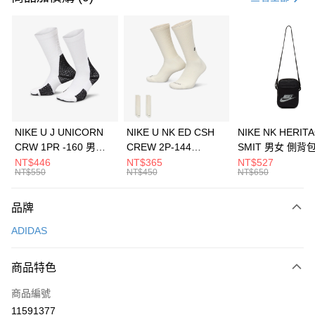
信用卡分期付款
3 期 0 利率 每期
NT$1,430
21家銀行
合作金庫商業銀行
第一商業銀行
LINE Pay
華南商業銀行
彰化商業銀行
Apple Pay
上海商業儲蓄銀行
台北富邦商業銀行
國泰世華商業銀行
兆豐國際商業銀行
悠遊付
臺灣中小企業銀行
台中商業銀行
NIKE U J UNICORN
NIKE U NK ED CSH
NIKE NK HERIT
匯豐（台灣）商業銀行
華泰商業銀行
CRW 1PR -160 男女
CREW 2P-144
SMIT 男女 側背
全盈+PAY
聯邦商業銀行
遠東國際商業銀行
中統襪 FZ3393100
EMBRDY 男女 短統襪
BA5871010
NT$446
NT$365
NT$527
元大商業銀行
永豐商業銀行
NT$550
NT$450
NT$650
AFTEE先享後付
FZ3073133
玉山商業銀行
星展（台灣）商業銀行
相關說明
台新國際商業銀行
中國信託商業銀行
品牌
【關於「AFTEE先享後付」】
台灣樂天信用卡公司
AFTEE先享後付是「在收到商品之後才付款」的支付方式。 讓您購物簡單
運送方式
ADIDAS
便利好安心！
１．簡單：不需註冊會員、不需綁卡、不需儲值。
7-11取貨(快速到店)
２．便利：只要手機號碼，簡訊認證，即可結帳。
商品特色
每筆NT$100，滿NT$1,500(含以上)免運費
３．安心：先確認商品／服務後，再付款。
商品編號
宅配
【「AFTEE先享後付」結帳流程】
１．於結帳方式選擇「AFTEE先享後付」後，將跳轉至「AFTEE先享後付」
11591377
每筆NT$100，滿NT$1,500(含以上)免運費