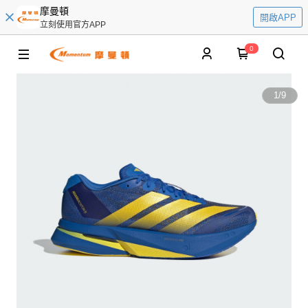
摩曼頓
開啟APP
立刻使用官方APP
0
1
/
9