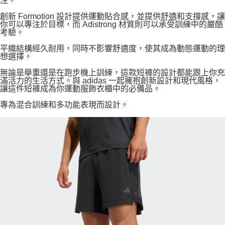
注。
創新 Formotion 設計提供運動貼合感，並提供舒適和支撐感，讓
你可以專注於目標，而 Adistrong 材質則可以承受訓練中的嚴酷
考驗。
平織結構經久耐用，同時不影響舒適度，使其成為動態運動的理
想選擇。
無論是舉重還是在跑步機上訓練，這款短褲的設計都能跟上你充
滿活力的生活方式。與 adidas 一起擁抱創新設計和現代風格，
讓這件短褲成為你運動服飾衣櫃中的必備品。
專為混合訓練和多功能表現而設計。