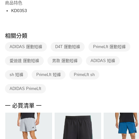
２．訂單成立數日內，您將收到繳費通知簡訊。
商品特色
付款後門市自取
３．收到繳費通知簡訊後14天內，點擊此簡訊中的連結，可透過四大超商／
KD0353
每筆NT$100，滿NT$1,500(含以上)免運費
ATM／網路銀行／等多元方式進行付款，方視為交易完成。
※ 請注意：結帳手續完成當下不需立刻繳費，但若您需要取消訂單，請聯絡
購買商品的店家。未經商家同意取消之訂單仍視為有效，需透過AFTEE先享
後付繳納相關費用。
※ 交易是否成功請以「AFTEE先享後付 」之結帳頁面顯示為準，若有關於
相關分類
是否繳費成功／繳費後需取消欲退款等相關疑問，請聯繫「AFTEE先享後付
客戶支援中心」
https://netprotections.freshdesk.com/support/home
ADIDAS 運動短褲
D4T 運動短褲
PrimeLft 運動短褲
【注意事項】
愛迪達 運動短褲
男款 運動短褲
ADIDAS 短褲
１．透過由恩沛科技股份有限公司提供之「AFTEE先享後付」服務完成之交
易，需依本服務之必要範圍內提供個人資料，並將交易相關給付款項請求債
權轉讓予恩沛科技股份有限公司。
sh 短褲
PrimeLft 短褲
PrimeLft sh
２．關於個人資料處理事宜，請瀏覽以下網址：
https://aftee.tw/terms/#terms3
ADIDAS PrimeLft
３．未成年的使用者請事先徵得法定代理人或監護人之同意方可使用
「AFTEE先享後付」，若未經同意申辦者引起之損失，本公司不負相關責
任。
一 必買清單 一
４．使用「AFTEE先享後付」時，將依據個別帳號之用戶狀況，依本公司即
時審查核予不同之上限額度；若仍有額度不足之情形，本公司將視審查結果
請求用戶進行身份認證。
５．嚴禁一人註冊多個帳號或使用他人資訊註冊。若發現惡意使用之情形，
恩沛科技股份有限公司將有權停止該用戶之使用額度並採取法律行動。