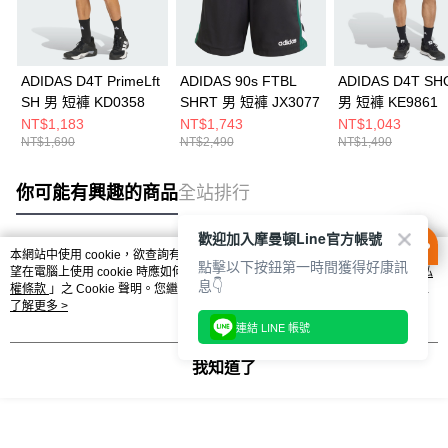
ADIDAS D4T PrimeLft
ADIDAS 90s FTBL
ADIDAS D4T SH
SH 男 短褲 KD0358
SHRT 男 短褲 JX3077
男 短褲 KE9861
NT$1,183
NT$1,743
NT$1,043
NT$1,690
NT$2,490
NT$1,490
你可能有興趣的商品
全站排行
歡迎加入摩曼頓Line官方帳號
本網站中使用 cookie，欲查詢有關本網站使用 cookie 方式之詳情，及若您不希
點擊以下按鈕第一時間獲得好康訊
熱門標籤
望在電腦上使用 cookie 時應如何變更電腦的 cookie 設定，請參閱本網站「
隱私
息👇
權條款
」之 Cookie 聲明。您繼續使用本網站即表示您同意本公司得按本網站使
用條款之 Cookie 聲明使用 cookie。
了解更多 >
連結 LINE 帳號
我知道了