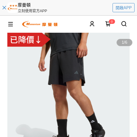
摩曼頓
開啟APP
立刻使用官方APP
0
1
/
6