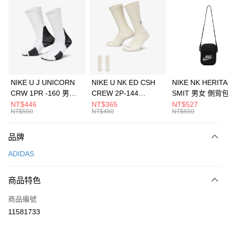
信用卡分期付款
3 期 0 利率 每期
NT$563
21家銀行
合作金庫商業銀行
第一商業銀行
LINE Pay
華南商業銀行
彰化商業銀行
Apple Pay
上海商業儲蓄銀行
台北富邦商業銀行
國泰世華商業銀行
兆豐國際商業銀行
悠遊付
臺灣中小企業銀行
台中商業銀行
NIKE U J UNICORN
NIKE U NK ED CSH
NIKE NK HERIT
匯豐（台灣）商業銀行
華泰商業銀行
CRW 1PR -160 男女
CREW 2P-144
SMIT 男女 側背
全盈+PAY
聯邦商業銀行
遠東國際商業銀行
中統襪 FZ3393100
EMBRDY 男女 短統襪
BA5871010
NT$446
NT$365
NT$527
元大商業銀行
永豐商業銀行
NT$550
NT$450
NT$650
AFTEE先享後付
FZ3073133
玉山商業銀行
星展（台灣）商業銀行
相關說明
台新國際商業銀行
中國信託商業銀行
品牌
【關於「AFTEE先享後付」】
台灣樂天信用卡公司
AFTEE先享後付是「在收到商品之後才付款」的支付方式。 讓您購物簡單
運送方式
ADIDAS
便利好安心！
１．簡單：不需註冊會員、不需綁卡、不需儲值。
7-11取貨(快速到店)
２．便利：只要手機號碼，簡訊認證，即可結帳。
商品特色
每筆NT$100，滿NT$1,500(含以上)免運費
３．安心：先確認商品／服務後，再付款。
商品編號
宅配
【「AFTEE先享後付」結帳流程】
１．於結帳方式選擇「AFTEE先享後付」後，將跳轉至「AFTEE先享後付」
11581733
每筆NT$100，滿NT$1,500(含以上)免運費
結帳頁面，進行簡訊認證並確認金額後，即可完成結帳。