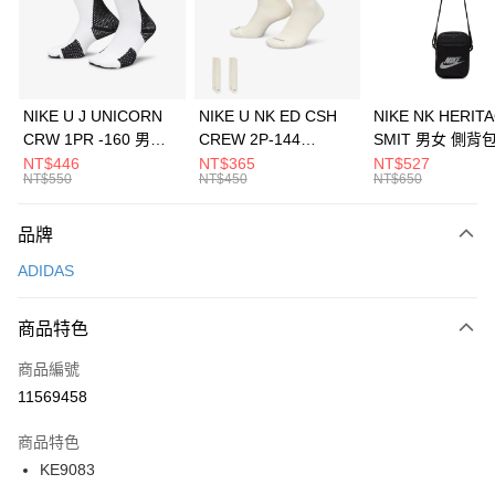
合作金庫商業銀行
第一商業銀行
LINE Pay
華南商業銀行
彰化商業銀行
Apple Pay
上海商業儲蓄銀行
台北富邦商業銀行
國泰世華商業銀行
兆豐國際商業銀行
悠遊付
臺灣中小企業銀行
台中商業銀行
NIKE U J UNICORN
NIKE U NK ED CSH
NIKE NK HERIT
匯豐（台灣）商業銀行
華泰商業銀行
CRW 1PR -160 男女
CREW 2P-144
SMIT 男女 側背
全盈+PAY
聯邦商業銀行
遠東國際商業銀行
中統襪 FZ3393100
EMBRDY 男女 短統襪
BA5871010
NT$446
NT$365
NT$527
元大商業銀行
永豐商業銀行
NT$550
NT$450
NT$650
AFTEE先享後付
FZ3073133
玉山商業銀行
星展（台灣）商業銀行
相關說明
台新國際商業銀行
中國信託商業銀行
品牌
【關於「AFTEE先享後付」】
台灣樂天信用卡公司
AFTEE先享後付是「在收到商品之後才付款」的支付方式。 讓您購物簡單
運送方式
ADIDAS
便利好安心！
１．簡單：不需註冊會員、不需綁卡、不需儲值。
7-11取貨(快速到店)
２．便利：只要手機號碼，簡訊認證，即可結帳。
商品特色
每筆NT$100，滿NT$1,500(含以上)免運費
３．安心：先確認商品／服務後，再付款。
商品編號
宅配
【「AFTEE先享後付」結帳流程】
１．於結帳方式選擇「AFTEE先享後付」後，將跳轉至「AFTEE先享後付」
11569458
每筆NT$100，滿NT$1,500(含以上)免運費
結帳頁面，進行簡訊認證並確認金額後，即可完成結帳。
２．訂單成立數日內，您將收到繳費通知簡訊。
商品特色
付款後門市自取
３．收到繳費通知簡訊後14天內，點擊此簡訊中的連結，可透過四大超商／
KE9083
每筆NT$100，滿NT$1,500(含以上)免運費
ATM／網路銀行／等多元方式進行付款，方視為交易完成。
※ 請注意：結帳手續完成當下不需立刻繳費，但若您需要取消訂單，請聯絡