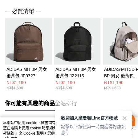
一 必買清單 一
ADIDAS MH BP 男女
ADIDAS MH BP 男女
ADIDAS MH 3D 
後背包 JF0727
後背包 JZ2115
BP 男女 後背包
KC0256
NT$1,190
NT$1,190
NT$1,190
NT$1,690
NT$1,690
NT$1,690
你可能有興趣的商品
全站排行
歡迎加入摩曼頓Line官方帳號
本網站中使用 cookie，欲查詢有關本網站使用 cookie 方式之詳情，及若您不希
點擊以下按鈕第一時間獲得好康訊
熱門標籤
望在電腦上使用 cookie 時應如何變更電腦的 cookie 設定，請參閱本網站「
隱私
息👇
權條款
」之 Cookie 聲明。您繼續使用本網站即表示您同意本公司得按本網站使