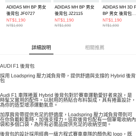
ADIDAS MH BP 男女
ADIDAS MH BP 男女
ADIDAS MH 3D 
後背包 JF0727
後背包 JZ2115
BP 男女 後背包
KC0256
NT$1,190
NT$1,190
NT$1,190
NT$1,690
NT$1,690
NT$1,690
詳細說明
相關推薦
AUDI F1 後背包
採用 Loadspring 壓力減負背帶，提供舒適與支撐的 Hybrid 後背
包
Audi F1 車隊捲蓋 Hybrid 後背包對於賽車運動愛好者來說，是
時髦又實用的配件。以耐用的熱貼合布料製成，具有捲蓋設計，
為你的造型增添運動氣息。
加厚肩背帶提供充足的舒適度，Loadspring 壓力減負背帶則可
在你負載較重時，加強支撐力。這款後背包配有一個筆電收納內
袋和多個口袋，為所有必需品提供充足的收納空間。
後背包的設計採用經典一級方程式賽車車隊的顏色和 logo，既