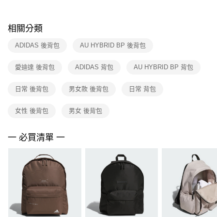
購買商品的店家。未經商家同意取消之訂單仍視為有效，需透過AFTEE先享
後付繳納相關費用。
※ 交易是否成功請以「AFTEE先享後付 」之結帳頁面顯示為準，若有關於
相關分類
是否繳費成功／繳費後需取消欲退款等相關疑問，請聯繫「AFTEE先享後付
客戶支援中心」
https://netprotections.freshdesk.com/support/home
ADIDAS 後背包
AU HYBRID BP 後背包
【注意事項】
愛迪達 後背包
ADIDAS 背包
AU HYBRID BP 背包
１．透過由恩沛科技股份有限公司提供之「AFTEE先享後付」服務完成之交
易，需依本服務之必要範圍內提供個人資料，並將交易相關給付款項請求債
權轉讓予恩沛科技股份有限公司。
日常 後背包
男女款 後背包
日常 背包
２．關於個人資料處理事宜，請瀏覽以下網址：
https://aftee.tw/terms/#terms3
女性 後背包
男女 後背包
３．未成年的使用者請事先徵得法定代理人或監護人之同意方可使用
「AFTEE先享後付」，若未經同意申辦者引起之損失，本公司不負相關責
任。
一 必買清單 一
４．使用「AFTEE先享後付」時，將依據個別帳號之用戶狀況，依本公司即
時審查核予不同之上限額度；若仍有額度不足之情形，本公司將視審查結果
請求用戶進行身份認證。
５．嚴禁一人註冊多個帳號或使用他人資訊註冊。若發現惡意使用之情形，
恩沛科技股份有限公司將有權停止該用戶之使用額度並採取法律行動。