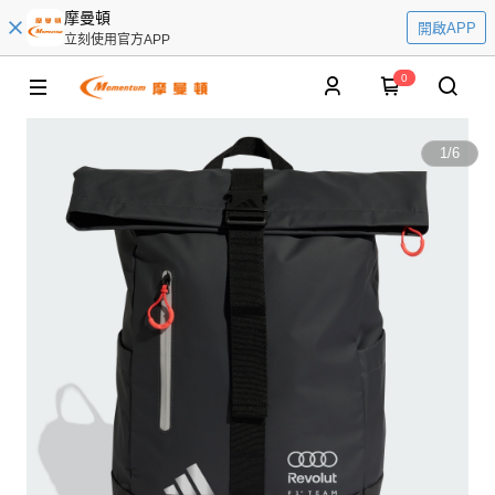
摩曼頓
開啟APP
立刻使用官方APP
0
1
/
6