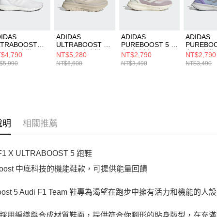
動。
IDAS
ADIDAS
ADIDAS
ADIDAS
LTRABOOST
ULTRABOOST 5
PUREBOOST 5 W
PUREBOO
.0 男 跑步鞋
GTX 男 跑步鞋
女 跑步鞋 JQ6912
女 跑步鞋 
$4,790
NT$5,280
NT$2,790
NT$2,790
Q4202
JQ6631
$5,990
NT$6,600
NT$3,490
NT$3,490
說明
相關推薦
F1 X ULTRABOOST 5 跑鞋
Boost 中底科技的機能鞋款，可提供能量回饋
raboost 5 Audi F1 Team 鞋專為渴望在跑步中擁有活力
採用編織與合成材質鞋面，提供符合你腳形的貼身版型，在充滿