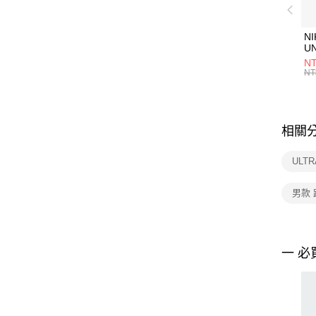
NI
U
1P
NT
統
NT
相關
ULT
男款
一 必