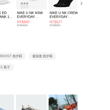
頁面，進行簡訊認證並確認金額後，即可完成結帳。
00，滿NT$1,500(含以上)免運費
成立數日內，您將收到繳費通知簡訊。
費通知簡訊後14天內，點擊此簡訊中的連結，可透過四大超商
市自取
K ED
NIKE U NK NSW
NIKE U NK CREW
NIKE U NK
網路銀行／等多元方式進行付款，方視為交易完成。
ANK 1P
EVERYDAY
EVERYDAY
EVERYDAY LTW
00，滿NT$1,500(含以上)免運費
：結帳手續完成當下不需立刻繳費，但若您需要取消訂單，請聯
 男 中統
ESSENTIAL CR
BBALL 3PR 男女
ANKLE 3PR 男女
NT$365
NT$527
NT$365
的店家。未經商家同意取消之訂單仍視為有效，需透過AFTEE
8104
男女 短統襪
長統襪
踝襪 SX7677010
NT$450
NT$650
NT$450
繳納相關費用。
DX5089103
DA2123010
否成功請以「AFTEE先享後付 」之結帳頁面顯示為準，若有關於
功／繳費後需取消欲退款等相關疑問，請聯繫「AFTEE先享後
援中心」
https://netprotections.freshdesk.com/support/home
項】
恩沛科技股份有限公司提供之「AFTEE先享後付」服務完成之
ABOOST 跑步鞋
愛迪達 跑步鞋
依本服務之必要範圍內提供個人資料，並將交易相關給付款項請
讓予恩沛科技股份有限公司。
個人資料處理事宜，請瀏覽以下網址：
AS 鞋子
ee.tw/terms/#terms3
年的使用者請事先徵得法定代理人或監護人之同意方可使用
E先享後付」，若未經同意申辦者引起之損失，本公司不負相關責
AFTEE先享後付」時，將依據個別帳號之用戶狀況，依本公司
核予不同之上限額度；若仍有額度不足之情形，本公司將視審查
用戶進行身份認證。
一人註冊多個帳號或使用他人資訊註冊。若發現惡意使用之情
科技股份有限公司將有權停止該用戶之使用額度並採取法律行