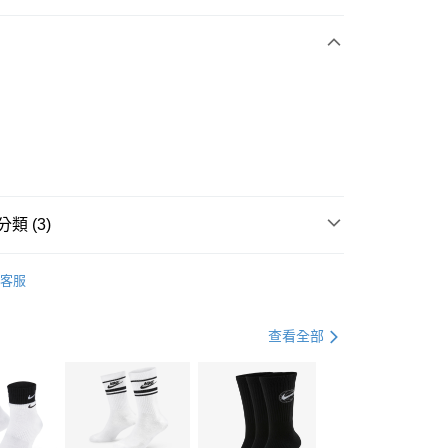
期付款
0 利率 每期
NT$2,066
21家銀行
庫商業銀行
第一商業銀行
業銀行
彰化商業銀行
業儲蓄銀行
台北富邦商業銀行
華商業銀行
兆豐國際商業銀行
2
小企業銀行
台中商業銀行
台灣）商業銀行
華泰商業銀行
業銀行
遠東國際商業銀行
類 (3)
業銀行
永豐商業銀行
享後付
業銀行
星展（台灣）商業銀行
IDAS
全系列鞋款
客服
際商業銀行
中國信託商業銀行
FTEE先享後付」】
鞋類
跑步鞋/慢跑鞋
天信用卡公司
先享後付是「在收到商品之後才付款」的支付方式。 讓您購物簡單
心！
跑步訓練
鞋
查看全部
：不需註冊會員、不需綁卡、不需儲值。
：只要手機號碼，簡訊認證，即可結帳。
(快速到店)
：先確認商品／服務後，再付款。
00，滿NT$1,500(含以上)免運費
EE先享後付」結帳流程】
方式選擇「AFTEE先享後付」後，將跳轉至「AFTEE先享後