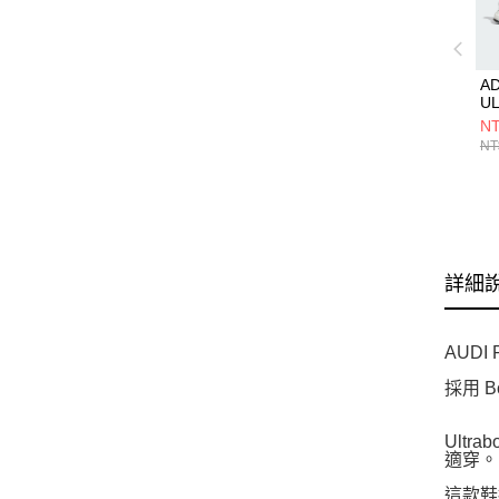
AD
U
1
NT
H
NT
詳細
AUDI 
採用 
Ult
適穿。
這款鞋