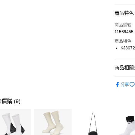
信用卡分
商品特色
3 期 
商品編號
合作金
LINE Pay
11569455
華南商
Apple Pay
上海商
商品特色
國泰世
KJ367
悠遊付
臺灣中
匯豐（
全盈+PAY
聯邦商
商品相關分
元大商
AFTEE先
玉山商
品牌
AD
相關說明
分享
台新國
【關於「A
男性商品
台灣樂
AFTEE
便利好安
運動類型
運送方式
價購 (9)
１．簡單
２．便利
7-11取貨
３．安心
每筆NT$1
【「AFT
宅配
１．於結帳