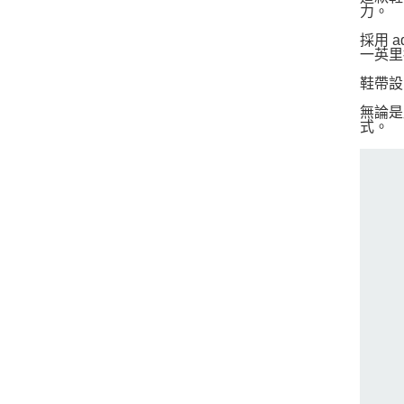
力。
採用 
一英里
鞋帶設
無論是
式。