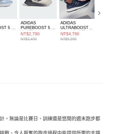
ADIDAS
ADIDAS
ADIDAS ADIZER
ST 5 W
PUREBOOST 5 男
ULTRABOOST
EVO SL WOVEN
JQ6910
跑步鞋 JQ6905
1.0 男 慢跑鞋
M AUDI 男 跑步
NT$2,790
NT$4,790
NT$4,230
ID5935
KJ3670
NT$3,490
NT$5,990
NT$5,290
和機能的人設計，無論是比賽日、訓練還是悠閒的週末跑步都
挑戰、令人振奮的跑步過程中能提供所需的支撐