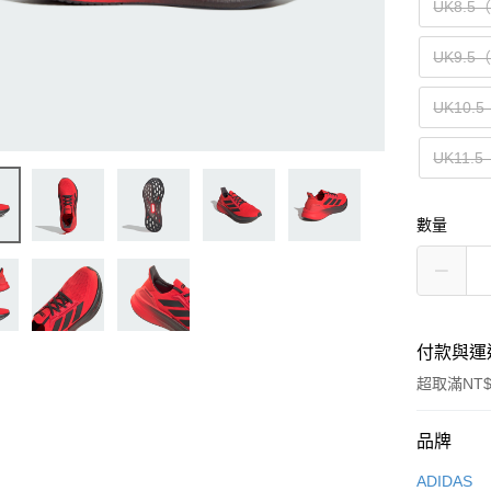
UK8.5
UK9.5
UK10.
UK11.
數量
付款與運
超取滿NT$
付款方式
品牌
信用卡一
ADIDAS