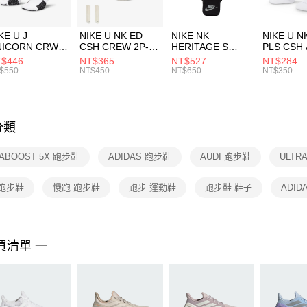
付」結帳
每筆NT$1
２．訂單
３．收到繳
付款後門
KE U J
NIKE U NK ED
NIKE NK
NIKE U N
／ATM／
NICORN CRW
CSH CREW 2P-
HERITAGE S
PLS CSH 
每筆NT$1
※ 請注意
R -160 男女 中
144 EMBRDY 男
SMIT 男女 側背包
144 DBL
$446
NT$365
NT$527
NT$284
絡購買商品
襪 FZ3393100
女 短統襪
BA5871010
襪 DH405
$550
NT$450
NT$650
NT$350
先享後付
FZ3073133
※ 交易是
是否繳費成
付客戶支
分類
【注意事
１．透過由
RABOOST 5X 跑步鞋
ADIDAS 跑步鞋
AUDI 跑步鞋
ULTR
交易，需
求債權轉
２．關於
 跑步鞋
慢跑 跑步鞋
跑步 運動鞋
跑步鞋 鞋子
ADID
https://aft
３．未成
「AFTE
任。
買清單 一
４．使用「
即時審查
結果請求
５．嚴禁
形，恩沛