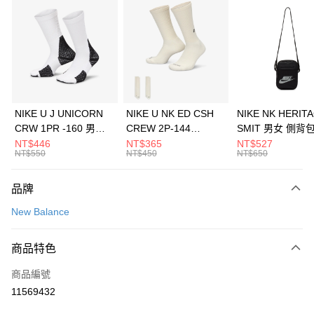
信用卡分期付款
3 期 0 利率 每期
NT$993
21家銀行
合作金庫商業銀行
第一商業銀行
LINE Pay
華南商業銀行
彰化商業銀行
Apple Pay
上海商業儲蓄銀行
台北富邦商業銀行
國泰世華商業銀行
兆豐國際商業銀行
悠遊付
臺灣中小企業銀行
台中商業銀行
NIKE U J UNICORN
NIKE U NK ED CSH
NIKE NK HERIT
匯豐（台灣）商業銀行
華泰商業銀行
CRW 1PR -160 男女
CREW 2P-144
SMIT 男女 側背
全盈+PAY
聯邦商業銀行
遠東國際商業銀行
中統襪 FZ3393100
EMBRDY 男女 短統襪
BA5871010
NT$446
NT$365
NT$527
元大商業銀行
永豐商業銀行
NT$550
NT$450
NT$650
AFTEE先享後付
FZ3073133
玉山商業銀行
星展（台灣）商業銀行
相關說明
台新國際商業銀行
中國信託商業銀行
品牌
【關於「AFTEE先享後付」】
台灣樂天信用卡公司
AFTEE先享後付是「在收到商品之後才付款」的支付方式。 讓您購物簡單
運送方式
New Balance
便利好安心！
１．簡單：不需註冊會員、不需綁卡、不需儲值。
7-11取貨(快速到店)
２．便利：只要手機號碼，簡訊認證，即可結帳。
商品特色
每筆NT$100，滿NT$1,500(含以上)免運費
３．安心：先確認商品／服務後，再付款。
商品編號
宅配
【「AFTEE先享後付」結帳流程】
１．於結帳方式選擇「AFTEE先享後付」後，將跳轉至「AFTEE先享後付」
11569432
每筆NT$100，滿NT$1,500(含以上)免運費
結帳頁面，進行簡訊認證並確認金額後，即可完成結帳。