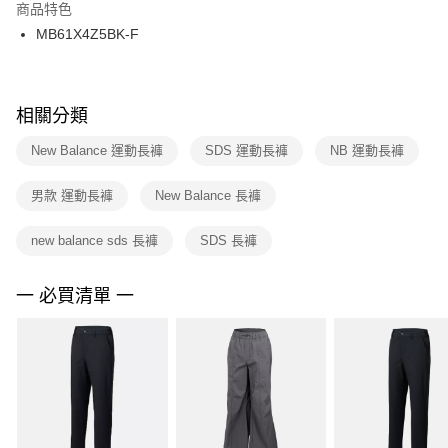
２．訂單成立數日內，您將收到繳費通知簡訊。
商品特色
付款後門市自取
３．收到繳費通知簡訊後14天內，點擊此簡訊中的連結，可透過四大超商／
MB61X4Z5BK-F
每筆NT$100，滿NT$1,500(含以上)免運費
ATM／網路銀行／等多元方式進行付款，方視為交易完成。
※ 請注意：結帳手續完成當下不需立刻繳費，但若您需要取消訂單，請聯絡
購買商品的店家。未經商家同意取消之訂單仍視為有效，需透過AFTEE先享
後付繳納相關費用。
※ 交易是否成功請以「AFTEE先享後付 」之結帳頁面顯示為準，若有關於
相關分類
是否繳費成功／繳費後需取消欲退款等相關疑問，請聯繫「AFTEE先享後付
客戶支援中心」
https://netprotections.freshdesk.com/support/home
New Balance 運動長褲
SDS 運動長褲
NB 運動長褲
【注意事項】
男款 運動長褲
New Balance 長褲
１．透過由恩沛科技股份有限公司提供之「AFTEE先享後付」服務完成之交
易，需依本服務之必要範圍內提供個人資料，並將交易相關給付款項請求債
權轉讓予恩沛科技股份有限公司。
new balance sds 長褲
SDS 長褲
２．關於個人資料處理事宜，請瀏覽以下網址：
https://aftee.tw/terms/#terms3
３．未成年的使用者請事先徵得法定代理人或監護人之同意方可使用
一 必買清單 一
「AFTEE先享後付」，若未經同意申辦者引起之損失，本公司不負相關責
任。
４．使用「AFTEE先享後付」時，將依據個別帳號之用戶狀況，依本公司即
時審查核予不同之上限額度；若仍有額度不足之情形，本公司將視審查結果
請求用戶進行身份認證。
５．嚴禁一人註冊多個帳號或使用他人資訊註冊。若發現惡意使用之情形，
恩沛科技股份有限公司將有權停止該用戶之使用額度並採取法律行動。