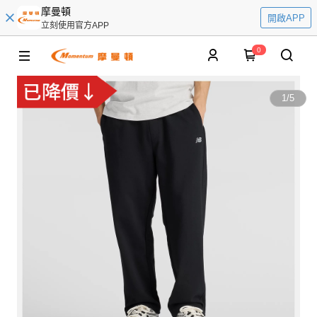
摩曼頓
開啟APP
立刻使用官方APP
0
1
/
5