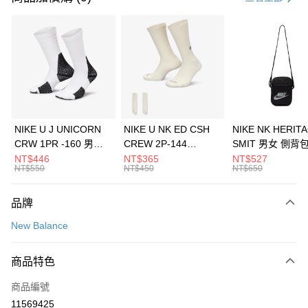
信用卡分期付款
3 期 0 利率 每期
NT$826
21家銀行
合作金庫商業銀行
第一商業銀行
LINE Pay
華南商業銀行
彰化商業銀行
Apple Pay
上海商業儲蓄銀行
台北富邦商業銀行
國泰世華商業銀行
兆豐國際商業銀行
悠遊付
臺灣中小企業銀行
台中商業銀行
NIKE U J UNICORN
NIKE U NK ED CSH
NIKE NK HERIT
匯豐（台灣）商業銀行
華泰商業銀行
CRW 1PR -160 男女
CREW 2P-144
SMIT 男女 側背
全盈+PAY
聯邦商業銀行
遠東國際商業銀行
中統襪 FZ3393100
EMBRDY 男女 短統襪
BA5871010
NT$446
NT$365
NT$527
元大商業銀行
永豐商業銀行
NT$550
NT$450
NT$650
AFTEE先享後付
FZ3073133
玉山商業銀行
星展（台灣）商業銀行
相關說明
台新國際商業銀行
中國信託商業銀行
品牌
【關於「AFTEE先享後付」】
台灣樂天信用卡公司
AFTEE先享後付是「在收到商品之後才付款」的支付方式。 讓您購物簡單
運送方式
New Balance
便利好安心！
１．簡單：不需註冊會員、不需綁卡、不需儲值。
7-11取貨(快速到店)
２．便利：只要手機號碼，簡訊認證，即可結帳。
商品特色
每筆NT$100，滿NT$1,500(含以上)免運費
３．安心：先確認商品／服務後，再付款。
商品編號
宅配
【「AFTEE先享後付」結帳流程】
１．於結帳方式選擇「AFTEE先享後付」後，將跳轉至「AFTEE先享後付」
11569425
每筆NT$100，滿NT$1,500(含以上)免運費