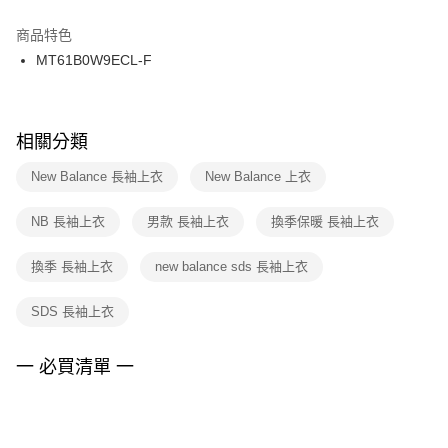
結帳頁面，進行簡訊認證並確認金額後，即可完成結帳。
２．訂單成立數日內，您將收到繳費通知簡訊。
商品特色
付款後門市自取
３．收到繳費通知簡訊後14天內，點擊此簡訊中的連結，可透過四大超商／
MT61B0W9ECL-F
每筆NT$100，滿NT$1,500(含以上)免運費
ATM／網路銀行／等多元方式進行付款，方視為交易完成。
※ 請注意：結帳手續完成當下不需立刻繳費，但若您需要取消訂單，請聯絡
購買商品的店家。未經商家同意取消之訂單仍視為有效，需透過AFTEE先享
後付繳納相關費用。
※ 交易是否成功請以「AFTEE先享後付 」之結帳頁面顯示為準，若有關於
相關分類
是否繳費成功／繳費後需取消欲退款等相關疑問，請聯繫「AFTEE先享後付
客戶支援中心」
https://netprotections.freshdesk.com/support/home
New Balance 長袖上衣
New Balance 上衣
【注意事項】
NB 長袖上衣
男款 長袖上衣
換季保暖 長袖上衣
１．透過由恩沛科技股份有限公司提供之「AFTEE先享後付」服務完成之交
易，需依本服務之必要範圍內提供個人資料，並將交易相關給付款項請求債
權轉讓予恩沛科技股份有限公司。
換季 長袖上衣
new balance sds 長袖上衣
２．關於個人資料處理事宜，請瀏覽以下網址：
https://aftee.tw/terms/#terms3
SDS 長袖上衣
３．未成年的使用者請事先徵得法定代理人或監護人之同意方可使用
「AFTEE先享後付」，若未經同意申辦者引起之損失，本公司不負相關責
任。
一 必買清單 一
４．使用「AFTEE先享後付」時，將依據個別帳號之用戶狀況，依本公司即
時審查核予不同之上限額度；若仍有額度不足之情形，本公司將視審查結果
請求用戶進行身份認證。
５．嚴禁一人註冊多個帳號或使用他人資訊註冊。若發現惡意使用之情形，
恩沛科技股份有限公司將有權停止該用戶之使用額度並採取法律行動。