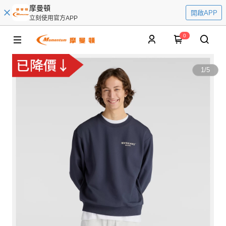
摩曼頓
開啟APP
立刻使用官方APP
0
1
/
5