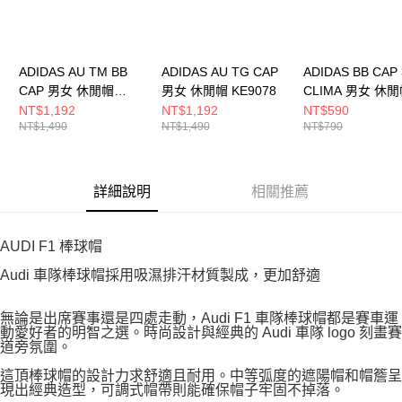
ADIDAS AU TM BB
ADIDAS AU TG CAP
ADIDAS BB CAP
CAP 男女 休閒帽
男女 休閒帽 KE9078
CLIMA 男女 休
KF0714
JM5344
NT$1,192
NT$1,192
NT$590
NT$1,490
NT$1,490
NT$790
詳細說明
相關推薦
AUDI F1 棒球帽
Audi 車隊棒球帽採用吸濕排汗材質製成，更加舒適
無論是出席賽事還是四處走動，Audi F1 車隊棒球帽都是賽車運
動愛好者的明智之選。時尚設計與經典的 Audi 車隊 logo 刻畫賽
道旁氛圍。
這頂棒球帽的設計力求舒適且耐用。中等弧度的遮陽帽和帽簷呈
現出經典造型，可調式帽帶則能確保帽子牢固不掉落。