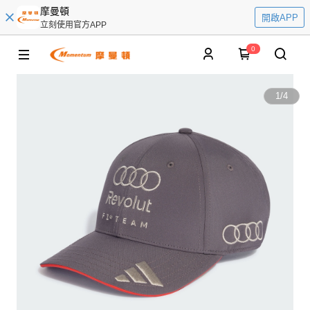
摩曼頓
開啟APP
立刻使用官方APP
0
1
/
4