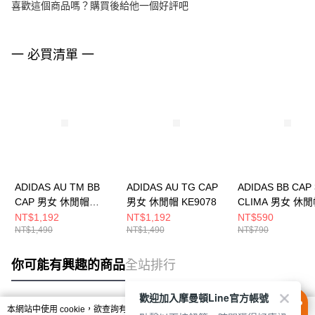
喜歡這個商品嗎？購買後給他一個好評吧
一 必買清單 一
ADIDAS AU TM BB
ADIDAS AU TG CAP
ADIDAS BB CAP
CAP 男女 休閒帽
男女 休閒帽 KE9078
CLIMA 男女 休
KF0714
JM5344
NT$1,192
NT$1,192
NT$590
NT$1,490
NT$1,490
NT$790
你可能有興趣的商品
全站排行
歡迎加入摩曼頓Line官方帳號
本網站中使用 cookie，欲查詢有關本網站使用 cookie 方式之詳情，及若您不希