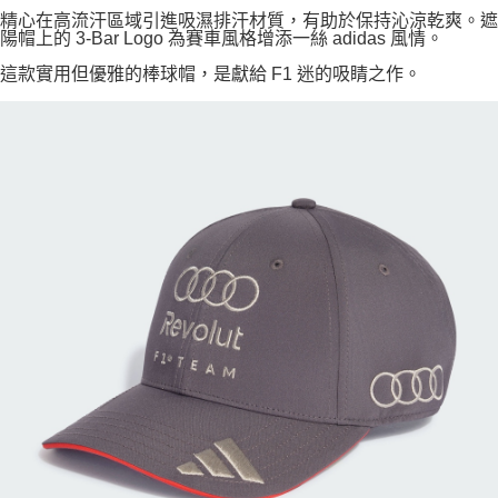
精心在高流汗區域引進吸濕排汗材質，有助於保持沁涼乾爽。遮
陽帽上的 3-Bar Logo 為賽車風格增添一絲 adidas 風情。
這款實用但優雅的棒球帽，是獻給 F1 迷的吸睛之作。