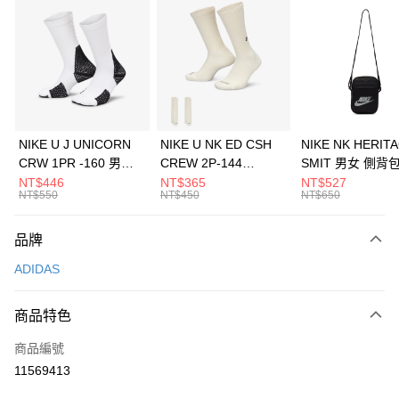
信用卡分期付款
3 期 0 利率 每期
NT$496
21家銀行
合作金庫商業銀行
第一商業銀行
LINE Pay
華南商業銀行
彰化商業銀行
Apple Pay
上海商業儲蓄銀行
台北富邦商業銀行
國泰世華商業銀行
兆豐國際商業銀行
悠遊付
臺灣中小企業銀行
台中商業銀行
NIKE U J UNICORN
NIKE U NK ED CSH
NIKE NK HERIT
匯豐（台灣）商業銀行
華泰商業銀行
CRW 1PR -160 男女
CREW 2P-144
SMIT 男女 側背
全盈+PAY
聯邦商業銀行
遠東國際商業銀行
中統襪 FZ3393100
EMBRDY 男女 短統襪
BA5871010
NT$446
NT$365
NT$527
元大商業銀行
永豐商業銀行
NT$550
NT$450
NT$650
AFTEE先享後付
FZ3073133
玉山商業銀行
星展（台灣）商業銀行
相關說明
台新國際商業銀行
中國信託商業銀行
品牌
【關於「AFTEE先享後付」】
台灣樂天信用卡公司
AFTEE先享後付是「在收到商品之後才付款」的支付方式。 讓您購物簡單
運送方式
ADIDAS
便利好安心！
１．簡單：不需註冊會員、不需綁卡、不需儲值。
7-11取貨(快速到店)
２．便利：只要手機號碼，簡訊認證，即可結帳。
商品特色
每筆NT$100，滿NT$1,500(含以上)免運費
３．安心：先確認商品／服務後，再付款。
商品編號
宅配
【「AFTEE先享後付」結帳流程】
１．於結帳方式選擇「AFTEE先享後付」後，將跳轉至「AFTEE先享後付」
11569413
每筆NT$100，滿NT$1,500(含以上)免運費
結帳頁面，進行簡訊認證並確認金額後，即可完成結帳。