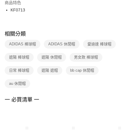
２．訂單成立數日內，您將收到繳費通知簡訊。
商品特色
付款後門市自取
３．收到繳費通知簡訊後14天內，點擊此簡訊中的連結，可透過四大超商／
KF0713
每筆NT$100，滿NT$1,500(含以上)免運費
ATM／網路銀行／等多元方式進行付款，方視為交易完成。
※ 請注意：結帳手續完成當下不需立刻繳費，但若您需要取消訂單，請聯絡
購買商品的店家。未經商家同意取消之訂單仍視為有效，需透過AFTEE先享
後付繳納相關費用。
※ 交易是否成功請以「AFTEE先享後付 」之結帳頁面顯示為準，若有關於
相關分類
是否繳費成功／繳費後需取消欲退款等相關疑問，請聯繫「AFTEE先享後付
客戶支援中心」
https://netprotections.freshdesk.com/support/home
ADIDAS 棒球帽
ADIDAS 休閒帽
愛迪達 棒球帽
【注意事項】
遮陽 棒球帽
遮陽 休閒帽
男女款 棒球帽
１．透過由恩沛科技股份有限公司提供之「AFTEE先享後付」服務完成之交
易，需依本服務之必要範圍內提供個人資料，並將交易相關給付款項請求債
權轉讓予恩沛科技股份有限公司。
日常 棒球帽
遮陽 遮帽
bb cap 休閒帽
２．關於個人資料處理事宜，請瀏覽以下網址：
https://aftee.tw/terms/#terms3
au 休閒帽
３．未成年的使用者請事先徵得法定代理人或監護人之同意方可使用
「AFTEE先享後付」，若未經同意申辦者引起之損失，本公司不負相關責
任。
一 必買清單 一
４．使用「AFTEE先享後付」時，將依據個別帳號之用戶狀況，依本公司即
時審查核予不同之上限額度；若仍有額度不足之情形，本公司將視審查結果
請求用戶進行身份認證。
５．嚴禁一人註冊多個帳號或使用他人資訊註冊。若發現惡意使用之情形，
恩沛科技股份有限公司將有權停止該用戶之使用額度並採取法律行動。