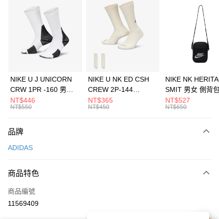
信用卡分期付款
3 期 0 利率 每期
NT$896
21家銀行
合作金庫商業銀行
第一商業銀行
LINE Pay
華南商業銀行
彰化商業銀行
Apple Pay
上海商業儲蓄銀行
台北富邦商業銀行
國泰世華商業銀行
兆豐國際商業銀行
悠遊付
臺灣中小企業銀行
台中商業銀行
NIKE U J UNICORN
NIKE U NK ED CSH
NIKE NK HERIT
匯豐（台灣）商業銀行
華泰商業銀行
CRW 1PR -160 男女
CREW 2P-144
SMIT 男女 側背
全盈+PAY
聯邦商業銀行
遠東國際商業銀行
中統襪 FZ3393100
EMBRDY 男女 短統襪
BA5871010
NT$446
NT$365
NT$527
元大商業銀行
永豐商業銀行
NT$550
NT$450
NT$650
AFTEE先享後付
FZ3073133
玉山商業銀行
星展（台灣）商業銀行
相關說明
台新國際商業銀行
中國信託商業銀行
品牌
【關於「AFTEE先享後付」】
台灣樂天信用卡公司
AFTEE先享後付是「在收到商品之後才付款」的支付方式。 讓您購物簡單
運送方式
ADIDAS
便利好安心！
１．簡單：不需註冊會員、不需綁卡、不需儲值。
7-11取貨(快速到店)
２．便利：只要手機號碼，簡訊認證，即可結帳。
商品特色
每筆NT$100，滿NT$1,500(含以上)免運費
３．安心：先確認商品／服務後，再付款。
商品編號
宅配
【「AFTEE先享後付」結帳流程】
１．於結帳方式選擇「AFTEE先享後付」後，將跳轉至「AFTEE先享後付」
11569409
每筆NT$100，滿NT$1,500(含以上)免運費
結帳頁面，進行簡訊認證並確認金額後，即可完成結帳。