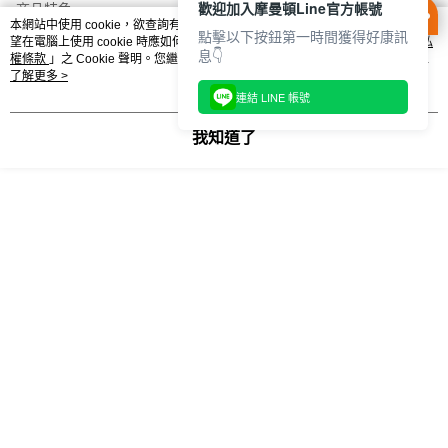
２．訂單成立數日內，您將收到繳費通知簡訊。
歡迎加入摩曼頓Line官方帳號
商品特色
付款後門市自取
３．收到繳費通知簡訊後14天內，點擊此簡訊中的連結，可透過四大超商／
本網站中使用 cookie，欲查詢有關本網站使用 cookie 方式之詳情，及若您不希
KE6784
點擊以下按鈕第一時間獲得好康訊
每筆NT$100，滿NT$1,500(含以上)免運費
ATM／網路銀行／等多元方式進行付款，方視為交易完成。
望在電腦上使用 cookie 時應如何變更電腦的 cookie 設定，請參閱本網站「
隱私
息👇
※ 請注意：結帳手續完成當下不需立刻繳費，但若您需要取消訂單，請聯絡
權條款
」之 Cookie 聲明。您繼續使用本網站即表示您同意本公司得按本網站使
購買商品的店家。未經商家同意取消之訂單仍視為有效，需透過AFTEE先享
用條款之 Cookie 聲明使用 cookie。
了解更多 >
後付繳納相關費用。
連結 LINE 帳號
※ 交易是否成功請以「AFTEE先享後付 」之結帳頁面顯示為準，若有關於
相關分類
是否繳費成功／繳費後需取消欲退款等相關疑問，請聯繫「AFTEE先享後付
我知道了
客戶支援中心」
https://netprotections.freshdesk.com/support/home
ADIDAS 休閒外套
愛迪達 休閒外套
【注意事項】
AU DNA TT M 休閒外套
ADIDAS 外套
愛迪達 外套
１．透過由恩沛科技股份有限公司提供之「AFTEE先享後付」服務完成之交
易，需依本服務之必要範圍內提供個人資料，並將交易相關給付款項請求債
權轉讓予恩沛科技股份有限公司。
男款 休閒外套
日常休閒 外套
休閒 外套
２．關於個人資料處理事宜，請瀏覽以下網址：
https://aftee.tw/terms/#terms3
TT 外套
外套 DNA
３．未成年的使用者請事先徵得法定代理人或監護人之同意方可使用
「AFTEE先享後付」，若未經同意申辦者引起之損失，本公司不負相關責
任。
一 必買清單 一
４．使用「AFTEE先享後付」時，將依據個別帳號之用戶狀況，依本公司即
時審查核予不同之上限額度；若仍有額度不足之情形，本公司將視審查結果
請求用戶進行身份認證。
５．嚴禁一人註冊多個帳號或使用他人資訊註冊。若發現惡意使用之情形，
恩沛科技股份有限公司將有權停止該用戶之使用額度並採取法律行動。