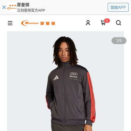
摩曼頓
開啟APP
立刻使用官方APP
0
1
/
6