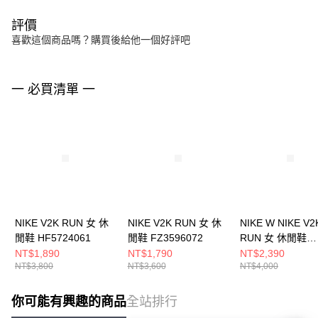
評價
喜歡這個商品嗎？購買後給他一個好評吧
一 必買清單 一
NIKE V2K RUN 女 休
NIKE V2K RUN 女 休
NIKE W NIKE V2
閒鞋 HF5724061
閒鞋 FZ3596072
RUN 女 休閒鞋
HF5342100
NT$1,890
NT$1,790
NT$2,390
NT$3,800
NT$3,600
NT$4,000
你可能有興趣的商品
全站排行