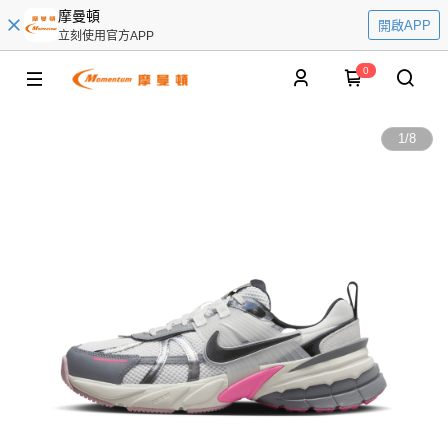
摩曼頓
開啟APP
立刻使用官方APP
0
1
/
8