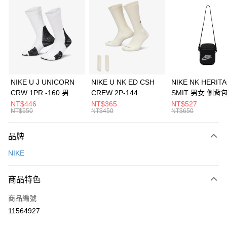
信用卡分期付款
3 期 0 利率 每期
NT$1,266
21家銀行
合作金庫商業銀行
第一商業銀行
LINE Pay
華南商業銀行
彰化商業銀行
Apple Pay
上海商業儲蓄銀行
台北富邦商業銀行
國泰世華商業銀行
兆豐國際商業銀行
悠遊付
臺灣中小企業銀行
台中商業銀行
NIKE U J UNICORN
NIKE U NK ED CSH
NIKE NK HERIT
匯豐（台灣）商業銀行
華泰商業銀行
CRW 1PR -160 男女
CREW 2P-144
SMIT 男女 側背
全盈+PAY
聯邦商業銀行
遠東國際商業銀行
中統襪 FZ3393100
EMBRDY 男女 短統襪
BA5871010
NT$446
NT$365
NT$527
元大商業銀行
永豐商業銀行
NT$550
NT$450
NT$650
AFTEE先享後付
FZ3073133
玉山商業銀行
星展（台灣）商業銀行
相關說明
台新國際商業銀行
中國信託商業銀行
品牌
【關於「AFTEE先享後付」】
台灣樂天信用卡公司
AFTEE先享後付是「在收到商品之後才付款」的支付方式。 讓您購物簡單
運送方式
NIKE
便利好安心！
１．簡單：不需註冊會員、不需綁卡、不需儲值。
7-11取貨(快速到店)
２．便利：只要手機號碼，簡訊認證，即可結帳。
商品特色
每筆NT$100，滿NT$1,500(含以上)免運費
３．安心：先確認商品／服務後，再付款。
商品編號
宅配
【「AFTEE先享後付」結帳流程】
１．於結帳方式選擇「AFTEE先享後付」後，將跳轉至「AFTEE先享後付」
11564927
每筆NT$100，滿NT$1,500(含以上)免運費
結帳頁面，進行簡訊認證並確認金額後，即可完成結帳。