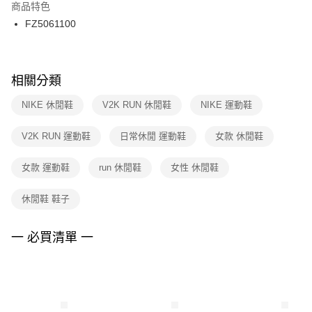
２．訂單成立數日內，您將收到繳費通知簡訊。
商品特色
付款後門市自取
３．收到繳費通知簡訊後14天內，點擊此簡訊中的連結，可透過四大超商／
FZ5061100
每筆NT$100，滿NT$1,500(含以上)免運費
ATM／網路銀行／等多元方式進行付款，方視為交易完成。
※ 請注意：結帳手續完成當下不需立刻繳費，但若您需要取消訂單，請聯絡
購買商品的店家。未經商家同意取消之訂單仍視為有效，需透過AFTEE先享
後付繳納相關費用。
※ 交易是否成功請以「AFTEE先享後付 」之結帳頁面顯示為準，若有關於
相關分類
是否繳費成功／繳費後需取消欲退款等相關疑問，請聯繫「AFTEE先享後付
客戶支援中心」
https://netprotections.freshdesk.com/support/home
NIKE 休閒鞋
V2K RUN 休閒鞋
NIKE 運動鞋
【注意事項】
V2K RUN 運動鞋
日常休閒 運動鞋
女款 休閒鞋
１．透過由恩沛科技股份有限公司提供之「AFTEE先享後付」服務完成之交
易，需依本服務之必要範圍內提供個人資料，並將交易相關給付款項請求債
權轉讓予恩沛科技股份有限公司。
女款 運動鞋
run 休閒鞋
女性 休閒鞋
２．關於個人資料處理事宜，請瀏覽以下網址：
https://aftee.tw/terms/#terms3
休閒鞋 鞋子
３．未成年的使用者請事先徵得法定代理人或監護人之同意方可使用
「AFTEE先享後付」，若未經同意申辦者引起之損失，本公司不負相關責
任。
一 必買清單 一
４．使用「AFTEE先享後付」時，將依據個別帳號之用戶狀況，依本公司即
時審查核予不同之上限額度；若仍有額度不足之情形，本公司將視審查結果
請求用戶進行身份認證。
５．嚴禁一人註冊多個帳號或使用他人資訊註冊。若發現惡意使用之情形，
恩沛科技股份有限公司將有權停止該用戶之使用額度並採取法律行動。