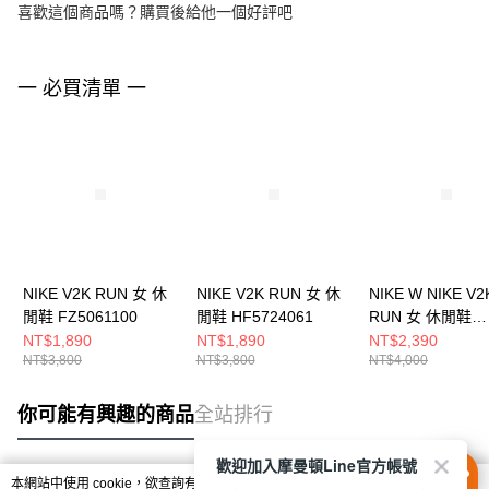
喜歡這個商品嗎？購買後給他一個好評吧
一 必買清單 一
NIKE V2K RUN 女 休
NIKE V2K RUN 女 休
NIKE W NIKE V2
閒鞋 FZ5061100
閒鞋 HF5724061
RUN 女 休閒鞋
HF5342100
NT$1,890
NT$1,890
NT$2,390
NT$3,800
NT$3,800
NT$4,000
你可能有興趣的商品
全站排行
歡迎加入摩曼頓Line官方帳號
本網站中使用 cookie，欲查詢有關本網站使用 cookie 方式之詳情，及若您不希