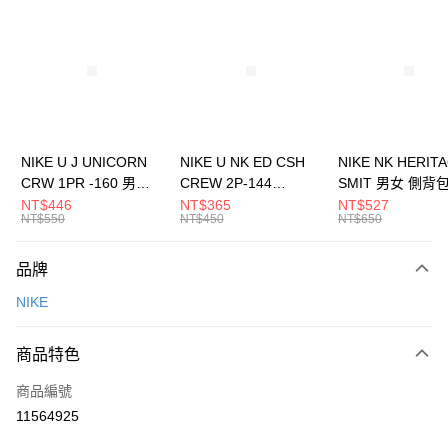
信用卡分期付款
3 期 0 利率 每期
NT$1,200
21家銀行
合作金庫商業銀行
第一商業銀行
LINE Pay
華南商業銀行
彰化商業銀行
Apple Pay
上海商業儲蓄銀行
台北富邦商業銀行
國泰世華商業銀行
兆豐國際商業銀行
悠遊付
臺灣中小企業銀行
台中商業銀行
NIKE U J UNICORN
NIKE U NK ED CSH
NIKE NK HERIT
匯豐（台灣）商業銀行
華泰商業銀行
CRW 1PR -160 男女
CREW 2P-144
SMIT 男女 側背
全盈+PAY
聯邦商業銀行
遠東國際商業銀行
中統襪 FZ3393100
EMBRDY 男女 短統襪
BA5871010
NT$446
NT$365
NT$527
元大商業銀行
永豐商業銀行
NT$550
NT$450
NT$650
AFTEE先享後付
FZ3073133
玉山商業銀行
星展（台灣）商業銀行
相關說明
台新國際商業銀行
中國信託商業銀行
品牌
【關於「AFTEE先享後付」】
台灣樂天信用卡公司
AFTEE先享後付是「在收到商品之後才付款」的支付方式。 讓您購物簡單
運送方式
NIKE
便利好安心！
１．簡單：不需註冊會員、不需綁卡、不需儲值。
7-11取貨(快速到店)
２．便利：只要手機號碼，簡訊認證，即可結帳。
商品特色
每筆NT$100，滿NT$1,500(含以上)免運費
３．安心：先確認商品／服務後，再付款。
商品編號
宅配
【「AFTEE先享後付」結帳流程】
１．於結帳方式選擇「AFTEE先享後付」後，將跳轉至「AFTEE先享後付」
11564925
每筆NT$100，滿NT$1,500(含以上)免運費
結帳頁面，進行簡訊認證並確認金額後，即可完成結帳。