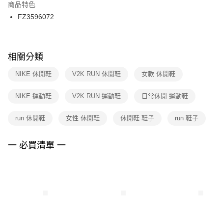
２．訂單成立數日內，您將收到繳費通知簡訊。
商品特色
付款後門市自取
３．收到繳費通知簡訊後14天內，點擊此簡訊中的連結，可透過四大超商／
FZ3596072
每筆NT$100，滿NT$1,500(含以上)免運費
ATM／網路銀行／等多元方式進行付款，方視為交易完成。
※ 請注意：結帳手續完成當下不需立刻繳費，但若您需要取消訂單，請聯絡
購買商品的店家。未經商家同意取消之訂單仍視為有效，需透過AFTEE先享
後付繳納相關費用。
※ 交易是否成功請以「AFTEE先享後付 」之結帳頁面顯示為準，若有關於
相關分類
是否繳費成功／繳費後需取消欲退款等相關疑問，請聯繫「AFTEE先享後付
客戶支援中心」
https://netprotections.freshdesk.com/support/home
NIKE 休閒鞋
V2K RUN 休閒鞋
女款 休閒鞋
【注意事項】
NIKE 運動鞋
V2K RUN 運動鞋
日常休閒 運動鞋
１．透過由恩沛科技股份有限公司提供之「AFTEE先享後付」服務完成之交
易，需依本服務之必要範圍內提供個人資料，並將交易相關給付款項請求債
權轉讓予恩沛科技股份有限公司。
run 休閒鞋
女性 休閒鞋
休閒鞋 鞋子
run 鞋子
２．關於個人資料處理事宜，請瀏覽以下網址：
https://aftee.tw/terms/#terms3
３．未成年的使用者請事先徵得法定代理人或監護人之同意方可使用
一 必買清單 一
「AFTEE先享後付」，若未經同意申辦者引起之損失，本公司不負相關責
任。
４．使用「AFTEE先享後付」時，將依據個別帳號之用戶狀況，依本公司即
時審查核予不同之上限額度；若仍有額度不足之情形，本公司將視審查結果
請求用戶進行身份認證。
５．嚴禁一人註冊多個帳號或使用他人資訊註冊。若發現惡意使用之情形，
恩沛科技股份有限公司將有權停止該用戶之使用額度並採取法律行動。