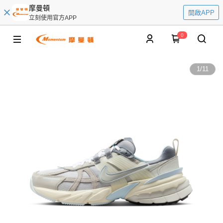
摩曼頓
開啟APP
立刻使用官方APP
0
1
/
11