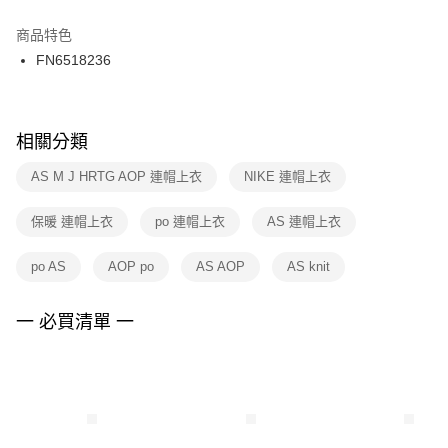
結帳頁面，進行簡訊認證並確認金額後，即可完成結帳。
２．訂單成立數日內，您將收到繳費通知簡訊。
商品特色
付款後門市自取
３．收到繳費通知簡訊後14天內，點擊此簡訊中的連結，可透過四大超商／
FN6518236
每筆NT$100，滿NT$1,500(含以上)免運費
ATM／網路銀行／等多元方式進行付款，方視為交易完成。
※ 請注意：結帳手續完成當下不需立刻繳費，但若您需要取消訂單，請聯絡
購買商品的店家。未經商家同意取消之訂單仍視為有效，需透過AFTEE先享
後付繳納相關費用。
※ 交易是否成功請以「AFTEE先享後付 」之結帳頁面顯示為準，若有關於
相關分類
是否繳費成功／繳費後需取消欲退款等相關疑問，請聯繫「AFTEE先享後付
客戶支援中心」
https://netprotections.freshdesk.com/support/home
AS M J HRTG AOP 連帽上衣
NIKE 連帽上衣
【注意事項】
保暖 連帽上衣
po 連帽上衣
AS 連帽上衣
１．透過由恩沛科技股份有限公司提供之「AFTEE先享後付」服務完成之交
易，需依本服務之必要範圍內提供個人資料，並將交易相關給付款項請求債
權轉讓予恩沛科技股份有限公司。
po AS
AOP po
AS AOP
AS knit
２．關於個人資料處理事宜，請瀏覽以下網址：
https://aftee.tw/terms/#terms3
３．未成年的使用者請事先徵得法定代理人或監護人之同意方可使用
一 必買清單 一
「AFTEE先享後付」，若未經同意申辦者引起之損失，本公司不負相關責
任。
４．使用「AFTEE先享後付」時，將依據個別帳號之用戶狀況，依本公司即
時審查核予不同之上限額度；若仍有額度不足之情形，本公司將視審查結果
請求用戶進行身份認證。
５．嚴禁一人註冊多個帳號或使用他人資訊註冊。若發現惡意使用之情形，
恩沛科技股份有限公司將有權停止該用戶之使用額度並採取法律行動。