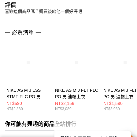
評價
喜歡這個商品嗎？購買後給他一個好評吧
一 必買清單 一
NIKE AS M J ESS
NIKE AS M J FLT FLC
NIKE AS M J FL
STMT FLC PO 男 連
PO 男 連帽上衣
PO 男 連帽上衣
帽上衣 DQ7339091
FV7248010
FV7248133
NT$590
NT$2,156
NT$1,590
NT$2,880
NT$3,080
NT$3,080
你可能有興趣的商品
全站排行