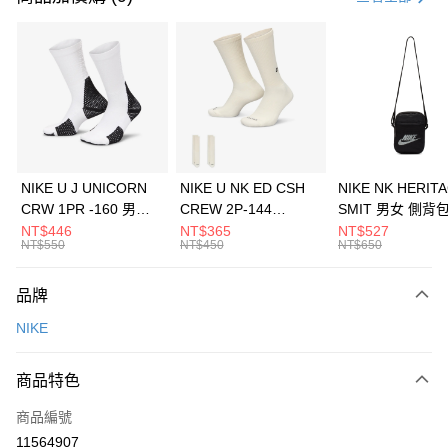
信用卡分期付款
3 期 0 利率 每期
NT$1,193
21家銀行
合作金庫商業銀行
第一商業銀行
LINE Pay
華南商業銀行
彰化商業銀行
Apple Pay
上海商業儲蓄銀行
台北富邦商業銀行
國泰世華商業銀行
兆豐國際商業銀行
悠遊付
臺灣中小企業銀行
台中商業銀行
NIKE U J UNICORN
NIKE U NK ED CSH
NIKE NK HERIT
匯豐（台灣）商業銀行
華泰商業銀行
CRW 1PR -160 男女
CREW 2P-144
SMIT 男女 側背
全盈+PAY
聯邦商業銀行
遠東國際商業銀行
中統襪 FZ3393100
EMBRDY 男女 短統襪
BA5871010
NT$446
NT$365
NT$527
元大商業銀行
永豐商業銀行
NT$550
NT$450
NT$650
AFTEE先享後付
FZ3073133
玉山商業銀行
星展（台灣）商業銀行
相關說明
台新國際商業銀行
中國信託商業銀行
品牌
【關於「AFTEE先享後付」】
台灣樂天信用卡公司
AFTEE先享後付是「在收到商品之後才付款」的支付方式。 讓您購物簡單
運送方式
NIKE
便利好安心！
１．簡單：不需註冊會員、不需綁卡、不需儲值。
7-11取貨(快速到店)
２．便利：只要手機號碼，簡訊認證，即可結帳。
商品特色
每筆NT$100，滿NT$1,500(含以上)免運費
３．安心：先確認商品／服務後，再付款。
商品編號
宅配
【「AFTEE先享後付」結帳流程】
１．於結帳方式選擇「AFTEE先享後付」後，將跳轉至「AFTEE先享後付」
11564907
每筆NT$100，滿NT$1,500(含以上)免運費