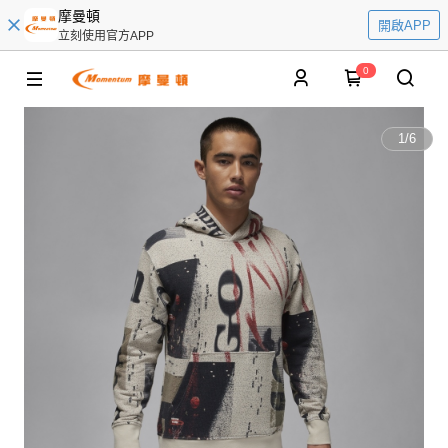
摩曼頓
開啟APP
立刻使用官方APP
0
1
/
6