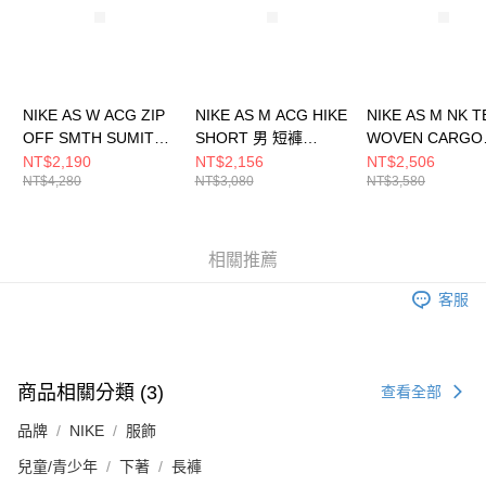
NIKE AS W ACG ZIP
NIKE AS M ACG HIKE
NIKE AS M NK 
OFF SMTH SUMIT
SHORT 男 短褲
WOVEN CARGO
SK 女 長裙
FN2431324
SHORT 男 短褲
NT$2,190
NT$2,156
NT$2,506
NT$4,280
NT$3,080
NT$3,580
FN1970361
HJ0678297
相關推薦
客服
商品相關分類 (3)
查看全部
品牌
NIKE
服飾
兒童/青少年
下著
長褲