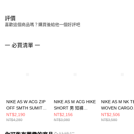
評價
喜歡這個商品嗎？購買後給他一個好評吧
一 必買清單 一
NIKE AS W ACG ZIP
NIKE AS M ACG HIKE
NIKE AS M NK 
OFF SMTH SUMIT
SHORT 男 短褲
WOVEN CARGO
SK 女 長裙
FN2431324
SHORT 男 短褲
NT$2,190
NT$2,156
NT$2,506
NT$4,280
NT$3,080
NT$3,580
FN1970361
HJ0678297