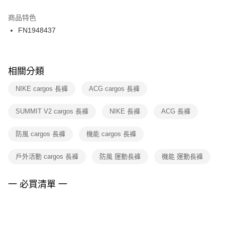
結帳頁面，進行簡訊認證並確認金額後，即可完成結帳。
２．訂單成立數日內，您將收到繳費通知簡訊。
商品特色
付款後門市自取
３．收到繳費通知簡訊後14天內，點擊此簡訊中的連結，可透過四大超商／
FN1948437
每筆NT$100，滿NT$1,500(含以上)免運費
ATM／網路銀行／等多元方式進行付款，方視為交易完成。
※ 請注意：結帳手續完成當下不需立刻繳費，但若您需要取消訂單，請聯絡
購買商品的店家。未經商家同意取消之訂單仍視為有效，需透過AFTEE先享
後付繳納相關費用。
※ 交易是否成功請以「AFTEE先享後付 」之結帳頁面顯示為準，若有關於
相關分類
是否繳費成功／繳費後需取消欲退款等相關疑問，請聯繫「AFTEE先享後付
客戶支援中心」
https://netprotections.freshdesk.com/support/home
NIKE cargos 長褲
ACG cargos 長褲
【注意事項】
SUMMIT V2 cargos 長褲
NIKE 長褲
ACG 長褲
１．透過由恩沛科技股份有限公司提供之「AFTEE先享後付」服務完成之交
易，需依本服務之必要範圍內提供個人資料，並將交易相關給付款項請求債
權轉讓予恩沛科技股份有限公司。
防風 cargos 長褲
機能 cargos 長褲
２．關於個人資料處理事宜，請瀏覽以下網址：
https://aftee.tw/terms/#terms3
戶外活動 cargos 長褲
防風 運動長褲
機能 運動長褲
３．未成年的使用者請事先徵得法定代理人或監護人之同意方可使用
「AFTEE先享後付」，若未經同意申辦者引起之損失，本公司不負相關責
任。
一 必買清單 一
４．使用「AFTEE先享後付」時，將依據個別帳號之用戶狀況，依本公司即
時審查核予不同之上限額度；若仍有額度不足之情形，本公司將視審查結果
請求用戶進行身份認證。
５．嚴禁一人註冊多個帳號或使用他人資訊註冊。若發現惡意使用之情形，
恩沛科技股份有限公司將有權停止該用戶之使用額度並採取法律行動。