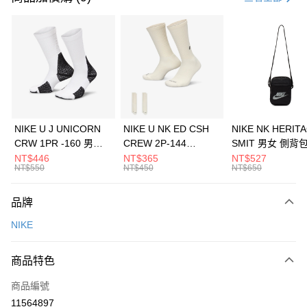
信用卡分期付款
3 期 0 利率 每期
NT$1,626
21家銀行
合作金庫商業銀行
第一商業銀行
LINE Pay
華南商業銀行
彰化商業銀行
Apple Pay
上海商業儲蓄銀行
台北富邦商業銀行
國泰世華商業銀行
兆豐國際商業銀行
悠遊付
臺灣中小企業銀行
台中商業銀行
NIKE U J UNICORN
NIKE U NK ED CSH
NIKE NK HERIT
匯豐（台灣）商業銀行
華泰商業銀行
CRW 1PR -160 男女
CREW 2P-144
SMIT 男女 側背
全盈+PAY
聯邦商業銀行
遠東國際商業銀行
中統襪 FZ3393100
EMBRDY 男女 短統襪
BA5871010
NT$446
NT$365
NT$527
元大商業銀行
永豐商業銀行
NT$550
NT$450
NT$650
AFTEE先享後付
FZ3073133
玉山商業銀行
星展（台灣）商業銀行
相關說明
台新國際商業銀行
中國信託商業銀行
品牌
【關於「AFTEE先享後付」】
台灣樂天信用卡公司
AFTEE先享後付是「在收到商品之後才付款」的支付方式。 讓您購物簡單
運送方式
NIKE
便利好安心！
１．簡單：不需註冊會員、不需綁卡、不需儲值。
7-11取貨(快速到店)
２．便利：只要手機號碼，簡訊認證，即可結帳。
商品特色
每筆NT$100，滿NT$1,500(含以上)免運費
３．安心：先確認商品／服務後，再付款。
商品編號
宅配
【「AFTEE先享後付」結帳流程】
１．於結帳方式選擇「AFTEE先享後付」後，將跳轉至「AFTEE先享後付」
11564897
每筆NT$100，滿NT$1,500(含以上)免運費