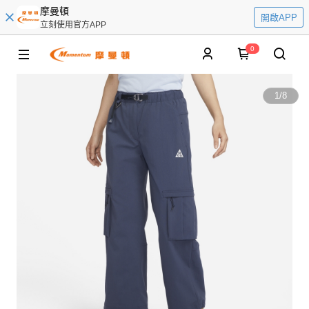
摩曼頓
開啟APP
立刻使用官方APP
0
1
/
8