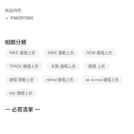
結帳頁面，進行簡訊認證並確認金額後，即可完成結帳。
２．訂單成立數日內，您將收到繳費通知簡訊。
商品特色
付款後門市自取
３．收到繳費通知簡訊後14天內，點擊此簡訊中的連結，可透過四大超商／
FN0297060
每筆NT$100，滿NT$1,500(含以上)免運費
ATM／網路銀行／等多元方式進行付款，方視為交易完成。
※ 請注意：結帳手續完成當下不需立刻繳費，但若您需要取消訂單，請聯絡
購買商品的店家。未經商家同意取消之訂單仍視為有效，需透過AFTEE先享
後付繳納相關費用。
※ 交易是否成功請以「AFTEE先享後付 」之結帳頁面顯示為準，若有關於
相關分類
是否繳費成功／繳費後需取消欲退款等相關疑問，請聯繫「AFTEE先享後付
客戶支援中心」
https://netprotections.freshdesk.com/support/home
NIKE 連帽上衣
NIKE 運動上衣
NSW 連帽上衣
【注意事項】
TFADV 連帽上衣
女款 連帽上衣
連帽 上衣
１．透過由恩沛科技股份有限公司提供之「AFTEE先享後付」服務完成之交
易，需依本服務之必要範圍內提供個人資料，並將交易相關給付款項請求債
權轉讓予恩沛科技股份有限公司。
連帽 運動上衣
nkfwd 連帽上衣
as w nsw 連帽上衣
２．關於個人資料處理事宜，請瀏覽以下網址：
https://aftee.tw/terms/#terms3
hdy 連帽上衣
３．未成年的使用者請事先徵得法定代理人或監護人之同意方可使用
「AFTEE先享後付」，若未經同意申辦者引起之損失，本公司不負相關責
任。
一 必買清單 一
４．使用「AFTEE先享後付」時，將依據個別帳號之用戶狀況，依本公司即
時審查核予不同之上限額度；若仍有額度不足之情形，本公司將視審查結果
請求用戶進行身份認證。
５．嚴禁一人註冊多個帳號或使用他人資訊註冊。若發現惡意使用之情形，
恩沛科技股份有限公司將有權停止該用戶之使用額度並採取法律行動。