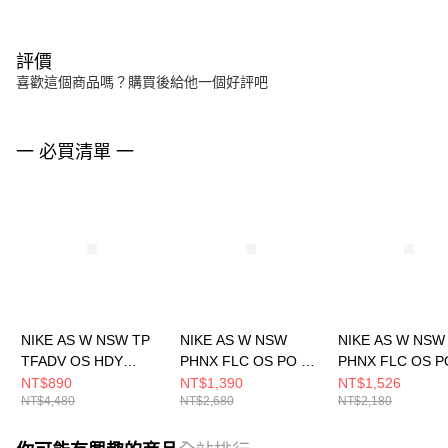
評價
喜歡這個商品嗎？購買後給他一個好評吧
一 必買清單 一
NIKE AS W NSW TP
NIKE AS W NSW
NIKE AS W NSW
TFADV OS HDY
PHNX FLC OS PO HD
PHNX FLC OS P
NKFWD 女 連帽上衣
GCE 女 連帽上衣
HOODIE 女 連
NT$890
NT$1,390
NT$1,526
NT$4,480
NT$2,680
NT$2,180
FN0297077
HQ4869010
DQ5861667