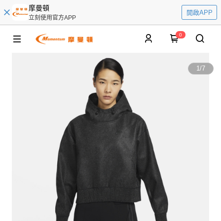
摩曼頓
開啟APP
立刻使用官方APP
0
1
/
7