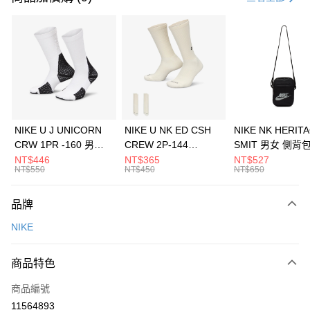
信用卡分期付款
3 期 0 利率 每期
NT$1,493
21家銀行
合作金庫商業銀行
第一商業銀行
LINE Pay
華南商業銀行
彰化商業銀行
Apple Pay
上海商業儲蓄銀行
台北富邦商業銀行
國泰世華商業銀行
兆豐國際商業銀行
悠遊付
臺灣中小企業銀行
台中商業銀行
NIKE U J UNICORN
NIKE U NK ED CSH
NIKE NK HERIT
匯豐（台灣）商業銀行
華泰商業銀行
CRW 1PR -160 男女
CREW 2P-144
SMIT 男女 側背
全盈+PAY
聯邦商業銀行
遠東國際商業銀行
中統襪 FZ3393100
EMBRDY 男女 短統襪
BA5871010
NT$446
NT$365
NT$527
元大商業銀行
永豐商業銀行
NT$550
NT$450
NT$650
AFTEE先享後付
FZ3073133
玉山商業銀行
星展（台灣）商業銀行
相關說明
台新國際商業銀行
中國信託商業銀行
品牌
【關於「AFTEE先享後付」】
台灣樂天信用卡公司
AFTEE先享後付是「在收到商品之後才付款」的支付方式。 讓您購物簡單
運送方式
NIKE
便利好安心！
１．簡單：不需註冊會員、不需綁卡、不需儲值。
7-11取貨(快速到店)
２．便利：只要手機號碼，簡訊認證，即可結帳。
商品特色
每筆NT$100，滿NT$1,500(含以上)免運費
３．安心：先確認商品／服務後，再付款。
商品編號
宅配
【「AFTEE先享後付」結帳流程】
１．於結帳方式選擇「AFTEE先享後付」後，將跳轉至「AFTEE先享後付」
11564893
每筆NT$100，滿NT$1,500(含以上)免運費