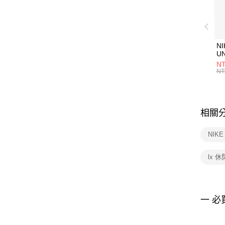
NI
U
1P
NT
統
NT
相關
NIK
lx 
一 必