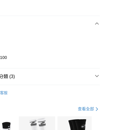
次付款
期付款
0 利率 每期
NT$1,500
21家銀行
庫商業銀行
第一商業銀行
業銀行
彰化商業銀行
業儲蓄銀行
台北富邦商業銀行
華商業銀行
兆豐國際商業銀行
9100
小企業銀行
台中商業銀行
台灣）商業銀行
華泰商業銀行
業銀行
遠東國際商業銀行
類 (3)
業銀行
永豐商業銀行
享後付
業銀行
星展（台灣）商業銀行
KE
全系列鞋款
客服
際商業銀行
中國信託商業銀行
FTEE先享後付」】
鞋類
休閒鞋
天信用卡公司
先享後付是「在收到商品之後才付款」的支付方式。 讓您購物簡單
心！
休閒戶外
鞋
查看全部
：不需註冊會員、不需綁卡、不需儲值。
：只要手機號碼，簡訊認證，即可結帳。
(快速到店)
：先確認商品／服務後，再付款。
00，滿NT$1,500(含以上)免運費