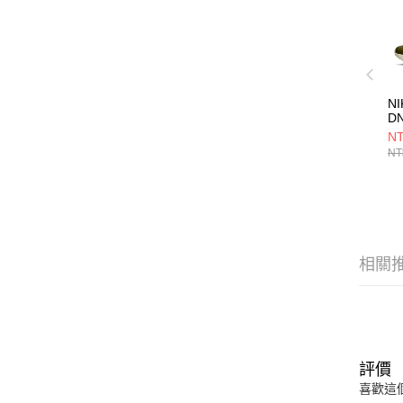
NI
D
IH
NT
NT
相關
評價
喜歡這