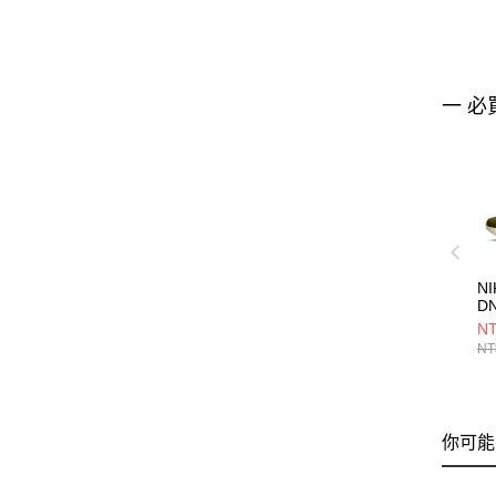
一 必
NI
D
IH
NT
NT
你可能