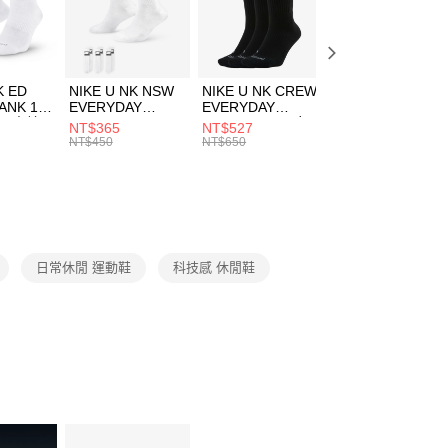
EE先享後付」結帳流程】
方式選擇「AFTEE先享後付」後，將跳轉至「AFTEE先享後
頁面，進行簡訊認證並確認金額後，即可完成結帳。
00，滿NT$1,500(含以上)免運費
成立數日內，您將收到繳費通知簡訊。
費通知簡訊後14天內，點擊此簡訊中的連結，可透過四大超商
市自取
K ED
NIKE U NK NSW
NIKE U NK CREW
NIKE U NK
網路銀行／等多元方式進行付款，方視為交易完成。
ANK 1P
EVERYDAY
EVERYDAY
EVERYDAY LTW
00，滿NT$1,500(含以上)免運費
：結帳手續完成當下不需立刻繳費，但若您需要取消訂單，請聯
 男 中統
ESSENTIAL CR
BBALL 3PR 男女
ANKLE 3PR 男女
NT$365
NT$527
NT$365
的店家。未經商家同意取消之訂單仍視為有效，需透過AFTEE
8104
男女 短統襪
長統襪
踝襪 SX7677010
NT$450
NT$650
NT$450
繳納相關費用。
DX5089103
DA2123010
否成功請以「AFTEE先享後付 」之結帳頁面顯示為準，若有關於
功／繳費後需取消欲退款等相關疑問，請聯繫「AFTEE先享後
援中心」
https://netprotections.freshdesk.com/support/home
項】
恩沛科技股份有限公司提供之「AFTEE先享後付」服務完成之
日常休閒 運動鞋
科技感 休閒鞋
依本服務之必要範圍內提供個人資料，並將交易相關給付款項請
讓予恩沛科技股份有限公司。
個人資料處理事宜，請瀏覽以下網址：
ee.tw/terms/#terms3
年的使用者請事先徵得法定代理人或監護人之同意方可使用
E先享後付」，若未經同意申辦者引起之損失，本公司不負相關責
AFTEE先享後付」時，將依據個別帳號之用戶狀況，依本公司
核予不同之上限額度；若仍有額度不足之情形，本公司將視審查
用戶進行身份認證。