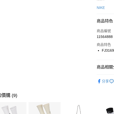
信用卡一
NIKE
信用卡分
商品特色
3 期 
商品編號
合作金
LINE Pay
11564888
華南商
Apple Pay
上海商
商品特色
國泰世
FJ316
悠遊付
臺灣中
匯豐（
全盈+PAY
聯邦商
商品相關分
元大商
AFTEE先
玉山商
品牌
NI
相關說明
分享
台新國
【關於「A
女性商品
台灣樂
AFTEE
便利好安
運動類型
運送方式
價購 (9)
１．簡單
２．便利
7-11取貨
３．安心
每筆NT$1