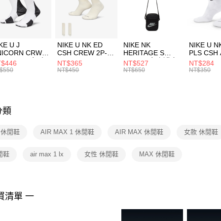
【「AFT
宅配
１．於結帳
付」結帳
每筆NT$1
２．訂單
３．收到繳
付款後門
KE U J
NIKE U NK ED
NIKE NK
NIKE U N
／ATM／
NICORN CRW
CSH CREW 2P-
HERITAGE S
PLS CSH 
每筆NT$1
※ 請注意
R -160 男女 中
144 EMBRDY 男
SMIT 男女 側背包
144 DBL
$446
NT$365
NT$527
NT$284
絡購買商品
襪 FZ3393100
女 短統襪
BA5871010
襪 DH405
$550
NT$450
NT$650
NT$350
先享後付
FZ3073133
※ 交易是
是否繳費成
付客戶支
分類
【注意事
１．透過由
E 休閒鞋
AIR MAX 1 休閒鞋
AIR MAX 休閒鞋
女款 休閒鞋
交易，需
求債權轉
２．關於
休閒鞋
air max 1 lx
女性 休閒鞋
MAX 休閒鞋
https://aft
３．未成
「AFTE
任。
買清單 一
４．使用「
即時審查
結果請求