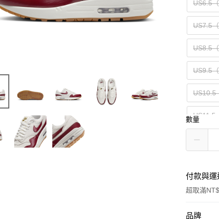
US6.5
US7.5
US8.5
US9.5
US10.5
US11.5
數量
付款與運
超取滿NT$
付款方式
品牌