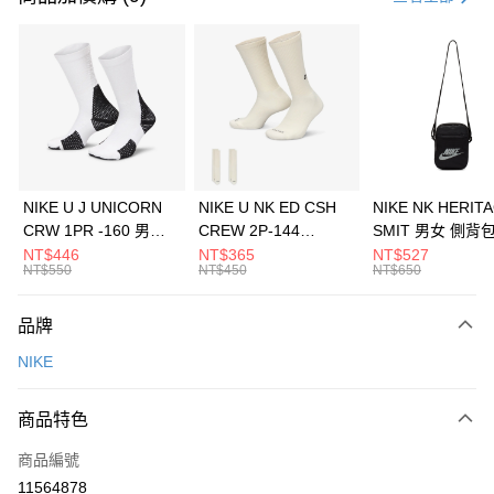
信用卡分期付款
3 期 0 利率 每期
NT$1,266
21家銀行
合作金庫商業銀行
第一商業銀行
LINE Pay
華南商業銀行
彰化商業銀行
Apple Pay
上海商業儲蓄銀行
台北富邦商業銀行
國泰世華商業銀行
兆豐國際商業銀行
悠遊付
臺灣中小企業銀行
台中商業銀行
NIKE U J UNICORN
NIKE U NK ED CSH
NIKE NK HERIT
匯豐（台灣）商業銀行
華泰商業銀行
CRW 1PR -160 男女
CREW 2P-144
SMIT 男女 側背
全盈+PAY
聯邦商業銀行
遠東國際商業銀行
中統襪 FZ3393100
EMBRDY 男女 短統襪
BA5871010
NT$446
NT$365
NT$527
元大商業銀行
永豐商業銀行
NT$550
NT$450
NT$650
AFTEE先享後付
FZ3073133
玉山商業銀行
星展（台灣）商業銀行
相關說明
台新國際商業銀行
中國信託商業銀行
品牌
【關於「AFTEE先享後付」】
台灣樂天信用卡公司
AFTEE先享後付是「在收到商品之後才付款」的支付方式。 讓您購物簡單
運送方式
NIKE
便利好安心！
１．簡單：不需註冊會員、不需綁卡、不需儲值。
7-11取貨(快速到店)
２．便利：只要手機號碼，簡訊認證，即可結帳。
商品特色
每筆NT$100，滿NT$1,500(含以上)免運費
３．安心：先確認商品／服務後，再付款。
商品編號
宅配
【「AFTEE先享後付」結帳流程】
１．於結帳方式選擇「AFTEE先享後付」後，將跳轉至「AFTEE先享後付」
11564878
每筆NT$100，滿NT$1,500(含以上)免運費