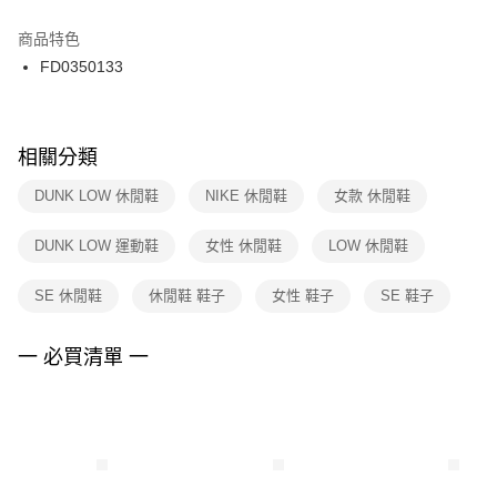
結帳頁面，進行簡訊認證並確認金額後，即可完成結帳。
２．訂單成立數日內，您將收到繳費通知簡訊。
商品特色
付款後門市自取
３．收到繳費通知簡訊後14天內，點擊此簡訊中的連結，可透過四大超商／
FD0350133
每筆NT$100，滿NT$1,500(含以上)免運費
ATM／網路銀行／等多元方式進行付款，方視為交易完成。
※ 請注意：結帳手續完成當下不需立刻繳費，但若您需要取消訂單，請聯絡
購買商品的店家。未經商家同意取消之訂單仍視為有效，需透過AFTEE先享
後付繳納相關費用。
※ 交易是否成功請以「AFTEE先享後付 」之結帳頁面顯示為準，若有關於
相關分類
是否繳費成功／繳費後需取消欲退款等相關疑問，請聯繫「AFTEE先享後付
客戶支援中心」
https://netprotections.freshdesk.com/support/home
DUNK LOW 休閒鞋
NIKE 休閒鞋
女款 休閒鞋
【注意事項】
DUNK LOW 運動鞋
女性 休閒鞋
LOW 休閒鞋
１．透過由恩沛科技股份有限公司提供之「AFTEE先享後付」服務完成之交
易，需依本服務之必要範圍內提供個人資料，並將交易相關給付款項請求債
權轉讓予恩沛科技股份有限公司。
SE 休閒鞋
休閒鞋 鞋子
女性 鞋子
SE 鞋子
２．關於個人資料處理事宜，請瀏覽以下網址：
https://aftee.tw/terms/#terms3
３．未成年的使用者請事先徵得法定代理人或監護人之同意方可使用
一 必買清單 一
「AFTEE先享後付」，若未經同意申辦者引起之損失，本公司不負相關責
任。
４．使用「AFTEE先享後付」時，將依據個別帳號之用戶狀況，依本公司即
時審查核予不同之上限額度；若仍有額度不足之情形，本公司將視審查結果
請求用戶進行身份認證。
５．嚴禁一人註冊多個帳號或使用他人資訊註冊。若發現惡意使用之情形，
恩沛科技股份有限公司將有權停止該用戶之使用額度並採取法律行動。