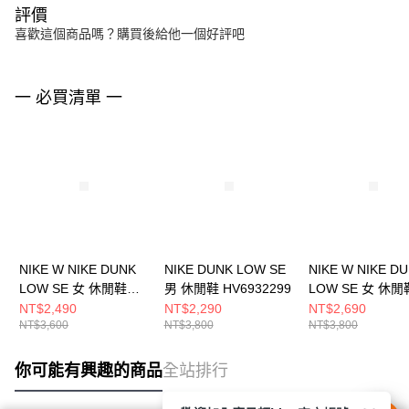
評價
喜歡這個商品嗎？購買後給他一個好評吧
一 必買清單 一
NIKE W NIKE DUNK
NIKE DUNK LOW SE
NIKE W NIKE D
LOW SE 女 休閒鞋
男 休閒鞋 HV6932299
LOW SE 女 休閒
HV1800101
HQ7487700
NT$2,490
NT$2,290
NT$2,690
NT$3,600
NT$3,800
NT$3,800
你可能有興趣的商品
全站排行