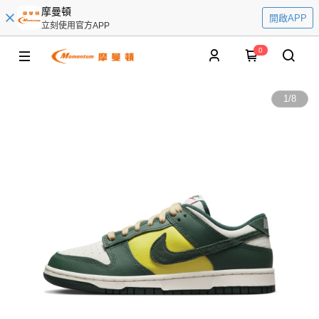
摩曼頓
開啟APP
立刻使用官方APP
0
1
/
8