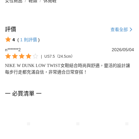
女性商品
鞋類
休閒鞋
評價
查看全部
4
(
1
則評價
)
n*******2
2026/05/04
|
US7.5（24.5cm）
NIKE W DUNK LOW TWIST女鞋結合時尚與舒適，靈活的設計讓
每步行走都充滿自信，非常適合日常穿搭！
一 必買清單 一