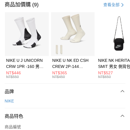
信用卡一次付款
商品加價購 (9)
查看全部
信用卡分期付款
3 期 0 利率 每期
NT$1,266
21家銀行
合作金庫商業銀行
第一商業銀行
LINE Pay
華南商業銀行
彰化商業銀行
Apple Pay
上海商業儲蓄銀行
台北富邦商業銀行
國泰世華商業銀行
兆豐國際商業銀行
悠遊付
臺灣中小企業銀行
台中商業銀行
NIKE U J UNICORN
NIKE U NK ED CSH
NIKE NK HERIT
匯豐（台灣）商業銀行
華泰商業銀行
CRW 1PR -160 男女
CREW 2P-144
SMIT 男女 側背
全盈+PAY
聯邦商業銀行
遠東國際商業銀行
中統襪 FZ3393100
EMBRDY 男女 短統襪
BA5871010
NT$446
NT$365
NT$527
元大商業銀行
永豐商業銀行
NT$550
NT$450
NT$650
AFTEE先享後付
FZ3073133
玉山商業銀行
星展（台灣）商業銀行
相關說明
台新國際商業銀行
中國信託商業銀行
品牌
【關於「AFTEE先享後付」】
台灣樂天信用卡公司
AFTEE先享後付是「在收到商品之後才付款」的支付方式。 讓您購物簡單
運送方式
NIKE
便利好安心！
１．簡單：不需註冊會員、不需綁卡、不需儲值。
7-11取貨(快速到店)
２．便利：只要手機號碼，簡訊認證，即可結帳。
商品特色
每筆NT$100，滿NT$1,500(含以上)免運費
３．安心：先確認商品／服務後，再付款。
商品編號
宅配
【「AFTEE先享後付」結帳流程】