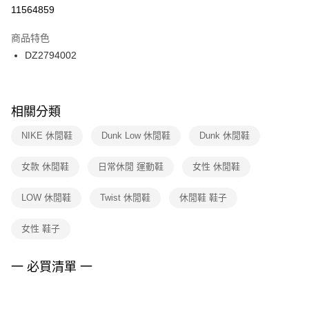
１．於結帳方式選擇「AFTEE先享後付」後，將跳轉至「AFTEE先享後付」
11564859
每筆NT$100，滿NT$1,500(含以上)免運費
結帳頁面，進行簡訊認證並確認金額後，即可完成結帳。
２．訂單成立數日內，您將收到繳費通知簡訊。
商品特色
付款後門市自取
３．收到繳費通知簡訊後14天內，點擊此簡訊中的連結，可透過四大超商／
DZ2794002
每筆NT$100，滿NT$1,500(含以上)免運費
ATM／網路銀行／等多元方式進行付款，方視為交易完成。
※ 請注意：結帳手續完成當下不需立刻繳費，但若您需要取消訂單，請聯絡
購買商品的店家。未經商家同意取消之訂單仍視為有效，需透過AFTEE先享
後付繳納相關費用。
※ 交易是否成功請以「AFTEE先享後付 」之結帳頁面顯示為準，若有關於
相關分類
是否繳費成功／繳費後需取消欲退款等相關疑問，請聯繫「AFTEE先享後付
客戶支援中心」
https://netprotections.freshdesk.com/support/home
NIKE 休閒鞋
Dunk Low 休閒鞋
Dunk 休閒鞋
【注意事項】
女款 休閒鞋
日常休閒 運動鞋
女性 休閒鞋
１．透過由恩沛科技股份有限公司提供之「AFTEE先享後付」服務完成之交
易，需依本服務之必要範圍內提供個人資料，並將交易相關給付款項請求債
權轉讓予恩沛科技股份有限公司。
LOW 休閒鞋
Twist 休閒鞋
休閒鞋 鞋子
２．關於個人資料處理事宜，請瀏覽以下網址：
https://aftee.tw/terms/#terms3
女性 鞋子
３．未成年的使用者請事先徵得法定代理人或監護人之同意方可使用
「AFTEE先享後付」，若未經同意申辦者引起之損失，本公司不負相關責
任。
一 必買清單 一
４．使用「AFTEE先享後付」時，將依據個別帳號之用戶狀況，依本公司即
時審查核予不同之上限額度；若仍有額度不足之情形，本公司將視審查結果
請求用戶進行身份認證。
５．嚴禁一人註冊多個帳號或使用他人資訊註冊。若發現惡意使用之情形，