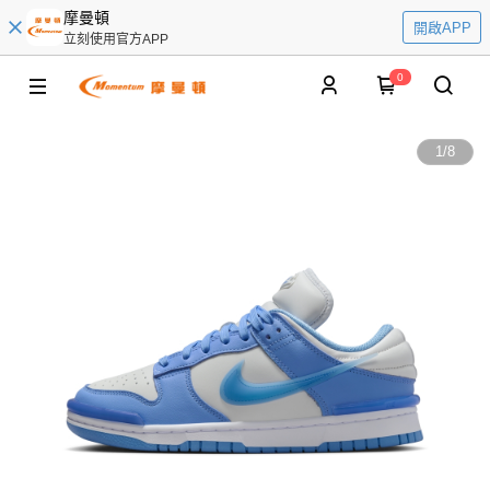
摩曼頓
開啟APP
立刻使用官方APP
0
1
/
8