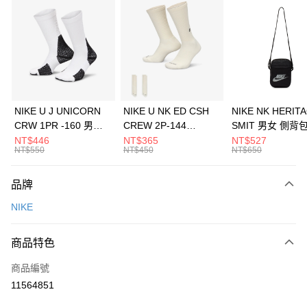
信用卡分期付款
3 期 0 利率 每期
NT$1,033
21家銀行
合作金庫商業銀行
第一商業銀行
LINE Pay
華南商業銀行
彰化商業銀行
Apple Pay
上海商業儲蓄銀行
台北富邦商業銀行
國泰世華商業銀行
兆豐國際商業銀行
悠遊付
臺灣中小企業銀行
台中商業銀行
NIKE U J UNICORN
NIKE U NK ED CSH
NIKE NK HERIT
匯豐（台灣）商業銀行
華泰商業銀行
CRW 1PR -160 男女
CREW 2P-144
SMIT 男女 側背
全盈+PAY
聯邦商業銀行
遠東國際商業銀行
中統襪 FZ3393100
EMBRDY 男女 短統襪
BA5871010
NT$446
NT$365
NT$527
元大商業銀行
永豐商業銀行
NT$550
NT$450
NT$650
AFTEE先享後付
FZ3073133
玉山商業銀行
星展（台灣）商業銀行
相關說明
台新國際商業銀行
中國信託商業銀行
品牌
【關於「AFTEE先享後付」】
台灣樂天信用卡公司
AFTEE先享後付是「在收到商品之後才付款」的支付方式。 讓您購物簡單
運送方式
NIKE
便利好安心！
１．簡單：不需註冊會員、不需綁卡、不需儲值。
7-11取貨(快速到店)
２．便利：只要手機號碼，簡訊認證，即可結帳。
商品特色
每筆NT$100，滿NT$1,500(含以上)免運費
３．安心：先確認商品／服務後，再付款。
商品編號
宅配
【「AFTEE先享後付」結帳流程】
１．於結帳方式選擇「AFTEE先享後付」後，將跳轉至「AFTEE先享後付」
11564851
每筆NT$100，滿NT$1,500(含以上)免運費
結帳頁面，進行簡訊認證並確認金額後，即可完成結帳。