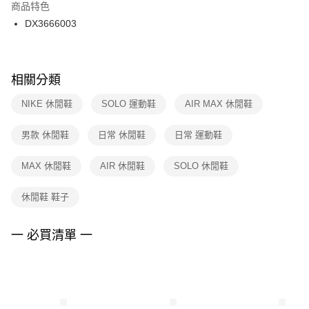
２．訂單成立數日內，您將收到繳費通知簡訊。
商品特色
付款後門市自取
３．收到繳費通知簡訊後14天內，點擊此簡訊中的連結，可透過四大超商／
DX3666003
每筆NT$100，滿NT$1,500(含以上)免運費
ATM／網路銀行／等多元方式進行付款，方視為交易完成。
※ 請注意：結帳手續完成當下不需立刻繳費，但若您需要取消訂單，請聯絡
購買商品的店家。未經商家同意取消之訂單仍視為有效，需透過AFTEE先享
後付繳納相關費用。
※ 交易是否成功請以「AFTEE先享後付 」之結帳頁面顯示為準，若有關於
相關分類
是否繳費成功／繳費後需取消欲退款等相關疑問，請聯繫「AFTEE先享後付
客戶支援中心」
https://netprotections.freshdesk.com/support/home
NIKE 休閒鞋
SOLO 運動鞋
AIR MAX 休閒鞋
【注意事項】
男款 休閒鞋
日常 休閒鞋
日常 運動鞋
１．透過由恩沛科技股份有限公司提供之「AFTEE先享後付」服務完成之交
易，需依本服務之必要範圍內提供個人資料，並將交易相關給付款項請求債
權轉讓予恩沛科技股份有限公司。
MAX 休閒鞋
AIR 休閒鞋
SOLO 休閒鞋
２．關於個人資料處理事宜，請瀏覽以下網址：
https://aftee.tw/terms/#terms3
休閒鞋 鞋子
３．未成年的使用者請事先徵得法定代理人或監護人之同意方可使用
「AFTEE先享後付」，若未經同意申辦者引起之損失，本公司不負相關責
任。
一 必買清單 一
４．使用「AFTEE先享後付」時，將依據個別帳號之用戶狀況，依本公司即
時審查核予不同之上限額度；若仍有額度不足之情形，本公司將視審查結果
請求用戶進行身份認證。
５．嚴禁一人註冊多個帳號或使用他人資訊註冊。若發現惡意使用之情形，
恩沛科技股份有限公司將有權停止該用戶之使用額度並採取法律行動。