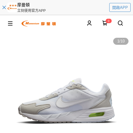
摩曼頓
開啟APP
立刻使用官方APP
0
1
/
10