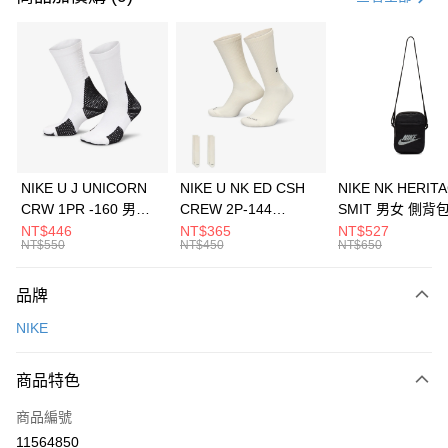
信用卡分期付款
3 期 0 利率 每期
NT$1,333
21家銀行
合作金庫商業銀行
第一商業銀行
LINE Pay
華南商業銀行
彰化商業銀行
Apple Pay
上海商業儲蓄銀行
台北富邦商業銀行
國泰世華商業銀行
兆豐國際商業銀行
悠遊付
臺灣中小企業銀行
台中商業銀行
NIKE U J UNICORN
NIKE U NK ED CSH
NIKE NK HERIT
匯豐（台灣）商業銀行
華泰商業銀行
CRW 1PR -160 男女
CREW 2P-144
SMIT 男女 側背
全盈+PAY
聯邦商業銀行
遠東國際商業銀行
中統襪 FZ3393100
EMBRDY 男女 短統襪
BA5871010
NT$446
NT$365
NT$527
元大商業銀行
永豐商業銀行
NT$550
NT$450
NT$650
AFTEE先享後付
FZ3073133
玉山商業銀行
星展（台灣）商業銀行
相關說明
台新國際商業銀行
中國信託商業銀行
品牌
【關於「AFTEE先享後付」】
台灣樂天信用卡公司
AFTEE先享後付是「在收到商品之後才付款」的支付方式。 讓您購物簡單
運送方式
NIKE
便利好安心！
１．簡單：不需註冊會員、不需綁卡、不需儲值。
7-11取貨(快速到店)
２．便利：只要手機號碼，簡訊認證，即可結帳。
商品特色
每筆NT$100，滿NT$1,500(含以上)免運費
３．安心：先確認商品／服務後，再付款。
商品編號
宅配
【「AFTEE先享後付」結帳流程】
１．於結帳方式選擇「AFTEE先享後付」後，將跳轉至「AFTEE先享後付」
11564850
每筆NT$100，滿NT$1,500(含以上)免運費