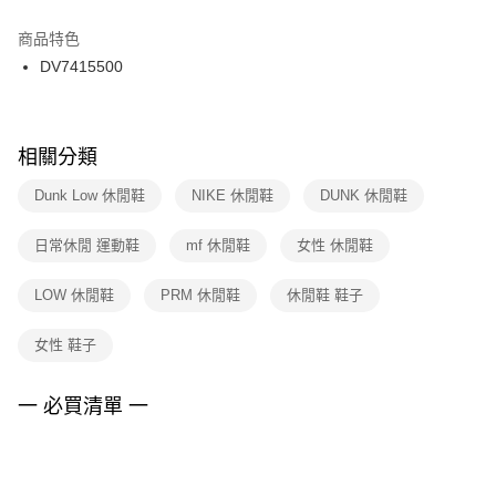
結帳頁面，進行簡訊認證並確認金額後，即可完成結帳。
２．訂單成立數日內，您將收到繳費通知簡訊。
商品特色
付款後門市自取
３．收到繳費通知簡訊後14天內，點擊此簡訊中的連結，可透過四大超商／
DV7415500
每筆NT$100，滿NT$1,500(含以上)免運費
ATM／網路銀行／等多元方式進行付款，方視為交易完成。
※ 請注意：結帳手續完成當下不需立刻繳費，但若您需要取消訂單，請聯絡
購買商品的店家。未經商家同意取消之訂單仍視為有效，需透過AFTEE先享
後付繳納相關費用。
※ 交易是否成功請以「AFTEE先享後付 」之結帳頁面顯示為準，若有關於
相關分類
是否繳費成功／繳費後需取消欲退款等相關疑問，請聯繫「AFTEE先享後付
客戶支援中心」
https://netprotections.freshdesk.com/support/home
Dunk Low 休閒鞋
NIKE 休閒鞋
DUNK 休閒鞋
【注意事項】
日常休閒 運動鞋
mf 休閒鞋
女性 休閒鞋
１．透過由恩沛科技股份有限公司提供之「AFTEE先享後付」服務完成之交
易，需依本服務之必要範圍內提供個人資料，並將交易相關給付款項請求債
權轉讓予恩沛科技股份有限公司。
LOW 休閒鞋
PRM 休閒鞋
休閒鞋 鞋子
２．關於個人資料處理事宜，請瀏覽以下網址：
https://aftee.tw/terms/#terms3
女性 鞋子
３．未成年的使用者請事先徵得法定代理人或監護人之同意方可使用
「AFTEE先享後付」，若未經同意申辦者引起之損失，本公司不負相關責
任。
一 必買清單 一
４．使用「AFTEE先享後付」時，將依據個別帳號之用戶狀況，依本公司即
時審查核予不同之上限額度；若仍有額度不足之情形，本公司將視審查結果
請求用戶進行身份認證。
５．嚴禁一人註冊多個帳號或使用他人資訊註冊。若發現惡意使用之情形，
恩沛科技股份有限公司將有權停止該用戶之使用額度並採取法律行動。