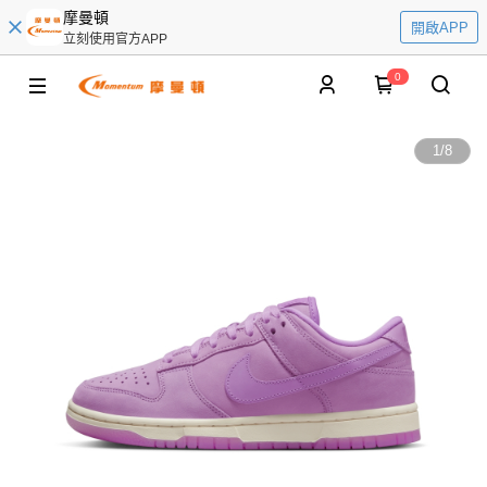
摩曼頓
開啟APP
立刻使用官方APP
0
1
/
8