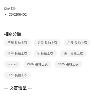
結帳頁面，進行簡訊認證並確認金額後，即可完成結帳。
２．訂單成立數日內，您將收到繳費通知簡訊。
商品特色
付款後門市自取
３．收到繳費通知簡訊後14天內，點擊此簡訊中的連結，可透過四大超商／
DX0206402
每筆NT$100，滿NT$1,500(含以上)免運費
ATM／網路銀行／等多元方式進行付款，方視為交易完成。
※ 請注意：結帳手續完成當下不需立刻繳費，但若您需要取消訂單，請聯絡
購買商品的店家。未經商家同意取消之訂單仍視為有效，需透過AFTEE先享
後付繳納相關費用。
※ 交易是否成功請以「AFTEE先享後付 」之結帳頁面顯示為準，若有關於
相關分類
是否繳費成功／繳費後需取消欲退款等相關疑問，請聯繫「AFTEE先享後付
客戶支援中心」
https://netprotections.freshdesk.com/support/home
防曬 長袖上衣
男款 長袖上衣
戶外 長袖上衣
【注意事項】
換季 長袖上衣
ls 長袖上衣
shirt 長袖上衣
１．透過由恩沛科技股份有限公司提供之「AFTEE先享後付」服務完成之交
易，需依本服務之必要範圍內提供個人資料，並將交易相關給付款項請求債
權轉讓予恩沛科技股份有限公司。
ls shirt
WVN 長袖上衣
NSW 長袖上衣
２．關於個人資料處理事宜，請瀏覽以下網址：
https://aftee.tw/terms/#terms3
UPF 長袖上衣
３．未成年的使用者請事先徵得法定代理人或監護人之同意方可使用
「AFTEE先享後付」，若未經同意申辦者引起之損失，本公司不負相關責
任。
一 必買清單 一
４．使用「AFTEE先享後付」時，將依據個別帳號之用戶狀況，依本公司即
時審查核予不同之上限額度；若仍有額度不足之情形，本公司將視審查結果
請求用戶進行身份認證。
５．嚴禁一人註冊多個帳號或使用他人資訊註冊。若發現惡意使用之情形，
恩沛科技股份有限公司將有權停止該用戶之使用額度並採取法律行動。