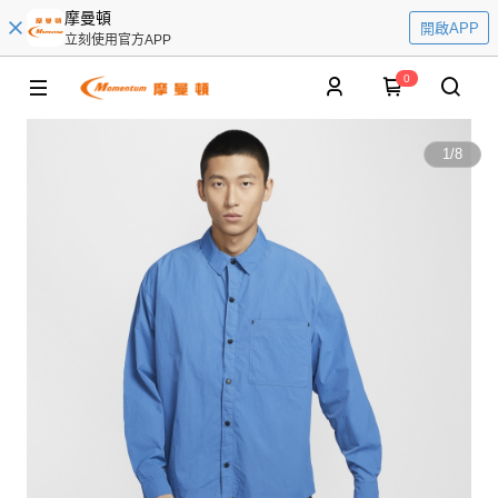
摩曼頓
開啟APP
立刻使用官方APP
0
1
/
8