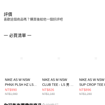
評價
喜歡這個商品嗎？購買後給他一個好評吧
一 必買清單 一
NIKE AS W NSW
NIKE AS M NSW
NIKE AS W NSW
PHNX PLSH HZ LS
CLUB TEE - LS 男 長
SUP CROP TEE 
TOP 女 長袖上衣
袖上衣 AR5194100
女 長袖上衣
NT$990
NT$826
NT$896
NT$1,980
NT$1,180
NT$1,280
FV8029104
HV5006010