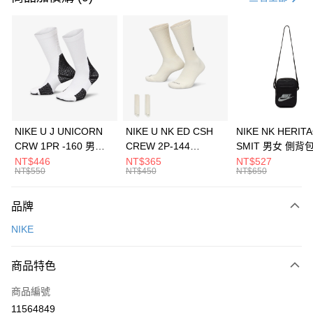
信用卡分期付款
3 期 0 利率 每期
NT$1,193
21家銀行
合作金庫商業銀行
第一商業銀行
LINE Pay
華南商業銀行
彰化商業銀行
Apple Pay
上海商業儲蓄銀行
台北富邦商業銀行
國泰世華商業銀行
兆豐國際商業銀行
悠遊付
臺灣中小企業銀行
台中商業銀行
NIKE U J UNICORN
NIKE U NK ED CSH
NIKE NK HERIT
匯豐（台灣）商業銀行
華泰商業銀行
CRW 1PR -160 男女
CREW 2P-144
SMIT 男女 側背
全盈+PAY
聯邦商業銀行
遠東國際商業銀行
中統襪 FZ3393100
EMBRDY 男女 短統襪
BA5871010
NT$446
NT$365
NT$527
元大商業銀行
永豐商業銀行
NT$550
NT$450
NT$650
AFTEE先享後付
FZ3073133
玉山商業銀行
星展（台灣）商業銀行
相關說明
台新國際商業銀行
中國信託商業銀行
品牌
【關於「AFTEE先享後付」】
台灣樂天信用卡公司
AFTEE先享後付是「在收到商品之後才付款」的支付方式。 讓您購物簡單
運送方式
NIKE
便利好安心！
１．簡單：不需註冊會員、不需綁卡、不需儲值。
7-11取貨(快速到店)
２．便利：只要手機號碼，簡訊認證，即可結帳。
商品特色
每筆NT$100，滿NT$1,500(含以上)免運費
３．安心：先確認商品／服務後，再付款。
商品編號
宅配
【「AFTEE先享後付」結帳流程】
１．於結帳方式選擇「AFTEE先享後付」後，將跳轉至「AFTEE先享後付」
11564849
每筆NT$100，滿NT$1,500(含以上)免運費