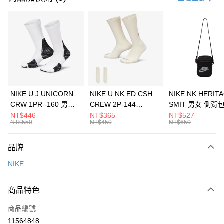
信用卡分期付款
3 期 0 利率 每期
NT$1,266
21家銀行
合作金庫商業銀行
第一商業銀行
LINE Pay
華南商業銀行
彰化商業銀行
Apple Pay
上海商業儲蓄銀行
台北富邦商業銀行
國泰世華商業銀行
兆豐國際商業銀行
悠遊付
臺灣中小企業銀行
台中商業銀行
NIKE U J UNICORN
NIKE U NK ED CSH
NIKE NK HERIT
匯豐（台灣）商業銀行
華泰商業銀行
CRW 1PR -160 男女
CREW 2P-144
SMIT 男女 側背
全盈+PAY
聯邦商業銀行
遠東國際商業銀行
中統襪 FZ3393100
EMBRDY 男女 短統襪
BA5871010
NT$446
NT$365
NT$527
元大商業銀行
永豐商業銀行
NT$550
NT$450
NT$650
AFTEE先享後付
FZ3073133
玉山商業銀行
星展（台灣）商業銀行
相關說明
台新國際商業銀行
中國信託商業銀行
品牌
【關於「AFTEE先享後付」】
台灣樂天信用卡公司
AFTEE先享後付是「在收到商品之後才付款」的支付方式。 讓您購物簡單
運送方式
NIKE
便利好安心！
１．簡單：不需註冊會員、不需綁卡、不需儲值。
7-11取貨(快速到店)
２．便利：只要手機號碼，簡訊認證，即可結帳。
商品特色
每筆NT$100，滿NT$1,500(含以上)免運費
３．安心：先確認商品／服務後，再付款。
商品編號
宅配
【「AFTEE先享後付」結帳流程】
１．於結帳方式選擇「AFTEE先享後付」後，將跳轉至「AFTEE先享後付」
11564848
每筆NT$100，滿NT$1,500(含以上)免運費