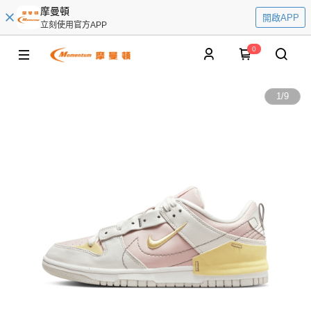
摩曼頓
開啟APP
立刻使用官方APP
0
1
/
9