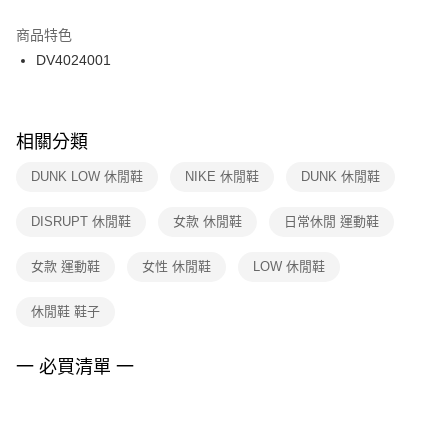
結帳頁面，進行簡訊認證並確認金額後，即可完成結帳。
２．訂單成立數日內，您將收到繳費通知簡訊。
商品特色
付款後門市自取
３．收到繳費通知簡訊後14天內，點擊此簡訊中的連結，可透過四大超商／
DV4024001
每筆NT$100，滿NT$1,500(含以上)免運費
ATM／網路銀行／等多元方式進行付款，方視為交易完成。
※ 請注意：結帳手續完成當下不需立刻繳費，但若您需要取消訂單，請聯絡
購買商品的店家。未經商家同意取消之訂單仍視為有效，需透過AFTEE先享
後付繳納相關費用。
※ 交易是否成功請以「AFTEE先享後付 」之結帳頁面顯示為準，若有關於
相關分類
是否繳費成功／繳費後需取消欲退款等相關疑問，請聯繫「AFTEE先享後付
客戶支援中心」
https://netprotections.freshdesk.com/support/home
DUNK LOW 休閒鞋
NIKE 休閒鞋
DUNK 休閒鞋
【注意事項】
DISRUPT 休閒鞋
女款 休閒鞋
日常休閒 運動鞋
１．透過由恩沛科技股份有限公司提供之「AFTEE先享後付」服務完成之交
易，需依本服務之必要範圍內提供個人資料，並將交易相關給付款項請求債
權轉讓予恩沛科技股份有限公司。
女款 運動鞋
女性 休閒鞋
LOW 休閒鞋
２．關於個人資料處理事宜，請瀏覽以下網址：
https://aftee.tw/terms/#terms3
休閒鞋 鞋子
３．未成年的使用者請事先徵得法定代理人或監護人之同意方可使用
「AFTEE先享後付」，若未經同意申辦者引起之損失，本公司不負相關責
任。
一 必買清單 一
４．使用「AFTEE先享後付」時，將依據個別帳號之用戶狀況，依本公司即
時審查核予不同之上限額度；若仍有額度不足之情形，本公司將視審查結果
請求用戶進行身份認證。
５．嚴禁一人註冊多個帳號或使用他人資訊註冊。若發現惡意使用之情形，
恩沛科技股份有限公司將有權停止該用戶之使用額度並採取法律行動。