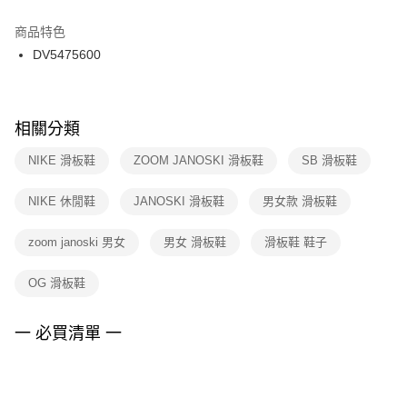
結帳頁面，進行簡訊認證並確認金額後，即可完成結帳。
２．訂單成立數日內，您將收到繳費通知簡訊。
商品特色
付款後門市自取
３．收到繳費通知簡訊後14天內，點擊此簡訊中的連結，可透過四大超商／
DV5475600
每筆NT$100，滿NT$1,500(含以上)免運費
ATM／網路銀行／等多元方式進行付款，方視為交易完成。
※ 請注意：結帳手續完成當下不需立刻繳費，但若您需要取消訂單，請聯絡
購買商品的店家。未經商家同意取消之訂單仍視為有效，需透過AFTEE先享
後付繳納相關費用。
※ 交易是否成功請以「AFTEE先享後付 」之結帳頁面顯示為準，若有關於
相關分類
是否繳費成功／繳費後需取消欲退款等相關疑問，請聯繫「AFTEE先享後付
客戶支援中心」
https://netprotections.freshdesk.com/support/home
NIKE 滑板鞋
ZOOM JANOSKI 滑板鞋
SB 滑板鞋
【注意事項】
NIKE 休閒鞋
JANOSKI 滑板鞋
男女款 滑板鞋
１．透過由恩沛科技股份有限公司提供之「AFTEE先享後付」服務完成之交
易，需依本服務之必要範圍內提供個人資料，並將交易相關給付款項請求債
權轉讓予恩沛科技股份有限公司。
zoom janoski 男女
男女 滑板鞋
滑板鞋 鞋子
２．關於個人資料處理事宜，請瀏覽以下網址：
https://aftee.tw/terms/#terms3
OG 滑板鞋
３．未成年的使用者請事先徵得法定代理人或監護人之同意方可使用
「AFTEE先享後付」，若未經同意申辦者引起之損失，本公司不負相關責
任。
一 必買清單 一
４．使用「AFTEE先享後付」時，將依據個別帳號之用戶狀況，依本公司即
時審查核予不同之上限額度；若仍有額度不足之情形，本公司將視審查結果
請求用戶進行身份認證。
５．嚴禁一人註冊多個帳號或使用他人資訊註冊。若發現惡意使用之情形，
恩沛科技股份有限公司將有權停止該用戶之使用額度並採取法律行動。