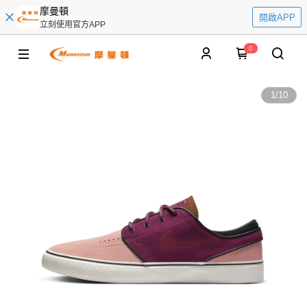
摩曼頓
開啟APP
立刻使用官方APP
0
1
/
10