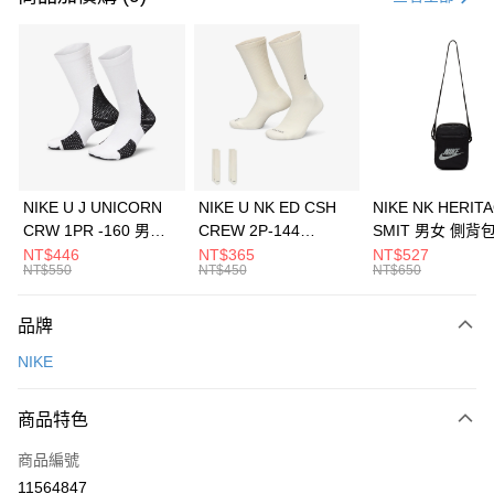
信用卡分期付款
3 期 0 利率 每期
NT$1,033
21家銀行
合作金庫商業銀行
第一商業銀行
LINE Pay
華南商業銀行
彰化商業銀行
Apple Pay
上海商業儲蓄銀行
台北富邦商業銀行
國泰世華商業銀行
兆豐國際商業銀行
悠遊付
臺灣中小企業銀行
台中商業銀行
NIKE U J UNICORN
NIKE U NK ED CSH
NIKE NK HERIT
匯豐（台灣）商業銀行
華泰商業銀行
CRW 1PR -160 男女
CREW 2P-144
SMIT 男女 側背
全盈+PAY
聯邦商業銀行
遠東國際商業銀行
中統襪 FZ3393100
EMBRDY 男女 短統襪
BA5871010
NT$446
NT$365
NT$527
元大商業銀行
永豐商業銀行
NT$550
NT$450
NT$650
AFTEE先享後付
FZ3073133
玉山商業銀行
星展（台灣）商業銀行
相關說明
台新國際商業銀行
中國信託商業銀行
品牌
【關於「AFTEE先享後付」】
台灣樂天信用卡公司
AFTEE先享後付是「在收到商品之後才付款」的支付方式。 讓您購物簡單
運送方式
NIKE
便利好安心！
１．簡單：不需註冊會員、不需綁卡、不需儲值。
7-11取貨(快速到店)
２．便利：只要手機號碼，簡訊認證，即可結帳。
商品特色
每筆NT$100，滿NT$1,500(含以上)免運費
３．安心：先確認商品／服務後，再付款。
商品編號
宅配
【「AFTEE先享後付」結帳流程】
１．於結帳方式選擇「AFTEE先享後付」後，將跳轉至「AFTEE先享後付」
11564847
每筆NT$100，滿NT$1,500(含以上)免運費