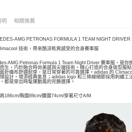
說明
相關推薦
EDES-AMG PETRONAS FORMULA 1 TEAM NIGHT DRIVE
Climacool 技術，帶來酷涼乾爽感受的合身賽車服
edes-AMG Petronas Formula 1 Team Night Dri
而生，巧妙融合時尚美感與尖端技術。精心打造的合身版型服貼
面針織布舒適耐穿，是日常穿著的可靠選擇。adidas 的 Clim
領設計，增添經典氣息；adidas logo 和三條線細節採用
，都是穿出時髦運動風的完勝選擇。
186cm/胸圍89cm/腰圍74cm/穿著尺寸A/M