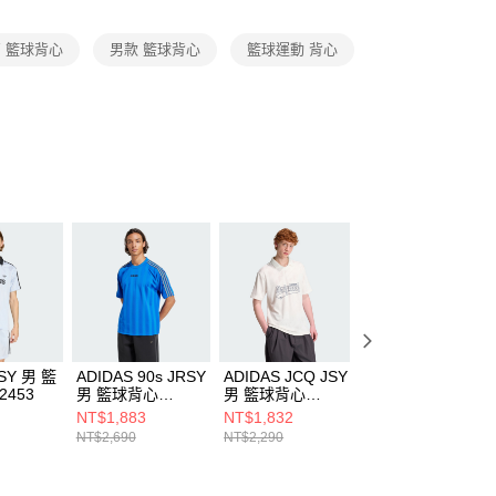
項】
恩沛科技股份有限公司提供之「AFTEE先享後付」服務完成之
Y 籃球背心
男款 籃球背心
籃球運動 背心
依本服務之必要範圍內提供個人資料，並將交易相關給付款項請
讓予恩沛科技股份有限公司。
個人資料處理事宜，請瀏覽以下網址：
ee.tw/terms/#terms3
年的使用者請事先徵得法定代理人或監護人之同意方可使用
E先享後付」，若未經同意申辦者引起之損失，本公司不負相關責
AFTEE先享後付」時，將依據個別帳號之用戶狀況，依本公司
核予不同之上限額度；若仍有額度不足之情形，本公司將視審查
用戶進行身份認證。
一人註冊多個帳號或使用他人資訊註冊。若發現惡意使用之情
科技股份有限公司將有權停止該用戶之使用額度並採取法律行
JSY 男 籃
ADIDAS 90s JRSY
ADIDAS JCQ JSY
ADIDAS M TIRO
2453
男 籃球背心
男 籃球背心
JRSY 男 籃球背
JX3069
KR7221
KF4728
NT$1,883
NT$1,832
NT$1,192
NT$2,690
NT$2,290
NT$1,490