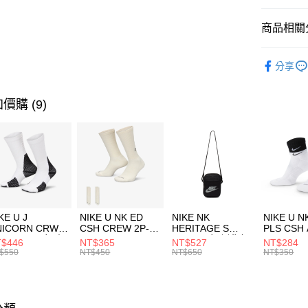
匯豐（
全盈+PAY
聯邦商
商品相關分
元大商
AFTEE先
玉山商
品牌
AD
相關說明
分享
台新國
【關於「A
男性商品
台灣樂
AFTEE
便利好安
運動類型
運送方式
價購 (9)
１．簡單
２．便利
7-11取貨
３．安心
每筆NT$1
【「AFT
宅配
１．於結帳
付」結帳
每筆NT$1
２．訂單
３．收到繳
付款後門
KE U J
NIKE U NK ED
NIKE NK
NIKE U N
／ATM／
NICORN CRW
CSH CREW 2P-
HERITAGE S
PLS CSH 
每筆NT$1
※ 請注意
R -160 男女 中
144 EMBRDY 男
SMIT 男女 側背包
144 DBL
$446
NT$365
NT$527
NT$284
絡購買商品
襪 FZ3393100
女 短統襪
BA5871010
襪 DH405
$550
NT$450
NT$650
NT$350
先享後付
FZ3073133
※ 交易是
是否繳費成
付客戶支