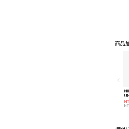
商品加
NI
U
1P
NT
統
NT