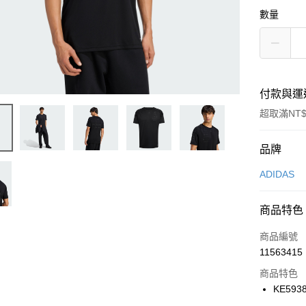
數量
付款與運
超取滿NT$
付款方式
品牌
信用卡一
ADIDAS
信用卡分
商品特色
3 期 
商品編號
合作金
LINE Pay
11563415
華南商
Apple Pay
上海商
商品特色
國泰世
KE593
悠遊付
臺灣中