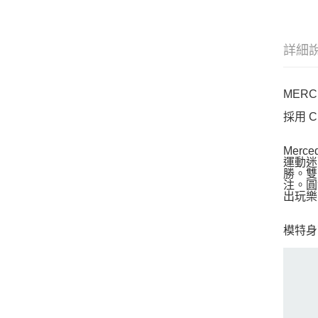
詳細
MERC
採用 
Merc
運動迷
勝。雙
注。圓
出玩樂
模特身高