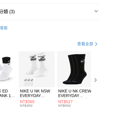
台灣）商業銀行
華泰商業銀行
業銀行
遠東國際商業銀行
類 (3)
業銀行
永豐商業銀行
享後付
業銀行
星展（台灣）商業銀行
IDAS
服飾
客服
際商業銀行
中國信託商業銀行
FTEE先享後付」】
上衣
背心上衣
天信用卡公司
先享後付是「在收到商品之後才付款」的支付方式。 讓您購物簡單
心！
健身重訓
服飾
查看全部
：不需註冊會員、不需綁卡、不需儲值。
：只要手機號碼，簡訊認證，即可結帳。
(快速到店)
：先確認商品／服務後，再付款。
00，滿NT$1,500(含以上)免運費
EE先享後付」結帳流程】
方式選擇「AFTEE先享後付」後，將跳轉至「AFTEE先享後
頁面，進行簡訊認證並確認金額後，即可完成結帳。
00，滿NT$1,500(含以上)免運費
成立數日內，您將收到繳費通知簡訊。
費通知簡訊後14天內，點擊此簡訊中的連結，可透過四大超商
市自取
K ED
NIKE U NK NSW
NIKE U NK CREW
NIKE U NK
網路銀行／等多元方式進行付款，方視為交易完成。
ANK 1P
EVERYDAY
EVERYDAY
EVERYDAY LTW
00，滿NT$1,500(含以上)免運費
：結帳手續完成當下不需立刻繳費，但若您需要取消訂單，請聯
 男 中統
ESSENTIAL CR
BBALL 3PR 男女
ANKLE 3PR 男女
NT$365
NT$527
NT$365
的店家。未經商家同意取消之訂單仍視為有效，需透過AFTEE
8104
男女 短統襪
長統襪
踝襪 SX7677010
NT$450
NT$650
NT$450
繳納相關費用。
DX5089103
DA2123010
否成功請以「AFTEE先享後付 」之結帳頁面顯示為準，若有關於
功／繳費後需取消欲退款等相關疑問，請聯繫「AFTEE先享後
援中心」
https://netprotections.freshdesk.com/support/home