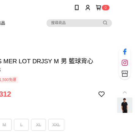
0
商品
S MER LOT DRJSY M 男 籃球背心
8
1,500免運
312
M
L
XL
XXL