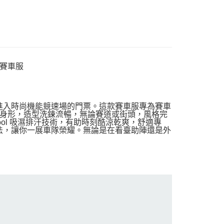
R 賽車服
ver 賽車服，是你進入時尚機能競速場的門票。這款賽車服專為賽車
身形，造型洗鍊流暢，無論賽道或街頭，風格完
acool 吸濕排汗技術，有助時刻酷涼乾爽，舒適專
刺繡工法，讓你一展車隊榮耀。無論是在看臺助陣還是外