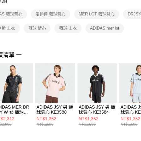
分類
【注意事
１．透過由
DAS 籃球背心
愛迪達 籃球背心
MER LOT 籃球背心
DRJS
交易，需
求債權轉
２．關於
運動 上衣
籃球 背心
籃球 上衣
ADIDAS mer lot
https://aft
３．未成
「AFTE
任。
買清單 一
４．使用「
即時審查
結果請求
５．嚴禁
形，恩沛
動。
IDAS MER DR
ADIDAS JSY 男 籃
ADIDAS JSY 男 籃
ADIDAS 
SY W 女 籃球背
球背心 KE3580
球背心 KE3584
球背心 KE
KF0162
$2,312
NT$1,352
NT$1,352
NT$1,352
$2,890
NT$1,690
NT$1,690
NT$1,690