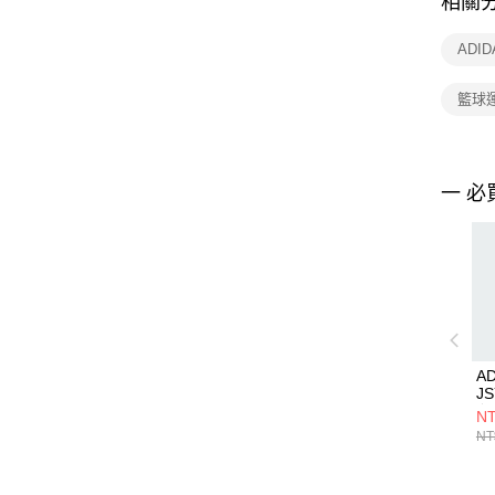
相關
ADI
籃球
一 必
AD
J
心 
NT
NT