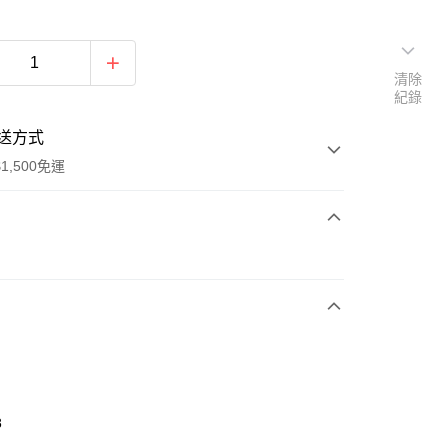
清除
紀錄
送方式
1,500免運
次付款
期付款
0 利率 每期
NT$963
21家銀行
庫商業銀行
第一商業銀行
業銀行
彰化商業銀行
業儲蓄銀行
台北富邦商業銀行
華商業銀行
兆豐國際商業銀行
8
小企業銀行
台中商業銀行