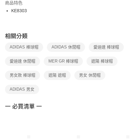
２．訂單成立數日內，您將收到繳費通知簡訊。
商品特色
付款後門市自取
３．收到繳費通知簡訊後14天內，點擊此簡訊中的連結，可透過四大超商／
KE8303
每筆NT$100，滿NT$1,500(含以上)免運費
ATM／網路銀行／等多元方式進行付款，方視為交易完成。
※ 請注意：結帳手續完成當下不需立刻繳費，但若您需要取消訂單，請聯絡
購買商品的店家。未經商家同意取消之訂單仍視為有效，需透過AFTEE先享
後付繳納相關費用。
※ 交易是否成功請以「AFTEE先享後付 」之結帳頁面顯示為準，若有關於
相關分類
是否繳費成功／繳費後需取消欲退款等相關疑問，請聯繫「AFTEE先享後付
客戶支援中心」
https://netprotections.freshdesk.com/support/home
ADIDAS 棒球帽
ADIDAS 休閒帽
愛迪達 棒球帽
【注意事項】
愛迪達 休閒帽
MER GR 棒球帽
遮陽 棒球帽
１．透過由恩沛科技股份有限公司提供之「AFTEE先享後付」服務完成之交
易，需依本服務之必要範圍內提供個人資料，並將交易相關給付款項請求債
權轉讓予恩沛科技股份有限公司。
男女款 棒球帽
遮陽 遮帽
男女 休閒帽
２．關於個人資料處理事宜，請瀏覽以下網址：
https://aftee.tw/terms/#terms3
ADIDAS 男女
３．未成年的使用者請事先徵得法定代理人或監護人之同意方可使用
「AFTEE先享後付」，若未經同意申辦者引起之損失，本公司不負相關責
任。
一 必買清單 一
４．使用「AFTEE先享後付」時，將依據個別帳號之用戶狀況，依本公司即
時審查核予不同之上限額度；若仍有額度不足之情形，本公司將視審查結果
請求用戶進行身份認證。
５．嚴禁一人註冊多個帳號或使用他人資訊註冊。若發現惡意使用之情形，
恩沛科技股份有限公司將有權停止該用戶之使用額度並採取法律行動。