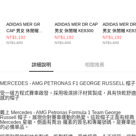
ADIDAS MER GR
ADIDAS MER DR CAP
ADIDAS MER DR
CAP 男女 休閒帽
男女 休閒帽 KE8300
男女 休閒帽 KE83
KE8304
NT$1,192
NT$1,192
NT$1,192
NT$1,490
NT$1,490
NT$1,490
詳細說明
相關推薦
MERCEDES - AMG PETRONAS F1 GEORGE RUSSELL 帽子
受一級方程式賽車啟發，採用吸濕排汗材質製成，具有快乾舒適
感的帽子
戴上 Mercedes - AMG Petronas Formula 1 Team George
Russell 帽子，展現你對賽車運動的熱愛。這款帽子正面有經典
Mercedes 星徽，側面有喬治·羅素的簽名和專屬號碼，是賽車迷
的必備單品。