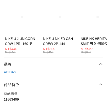
信用卡分期付款
3 期 0 利率 每期
NT$496
21家銀行
合作金庫商業銀行
第一商業銀行
LINE Pay
華南商業銀行
彰化商業銀行
Apple Pay
上海商業儲蓄銀行
台北富邦商業銀行
國泰世華商業銀行
兆豐國際商業銀行
悠遊付
臺灣中小企業銀行
台中商業銀行
NIKE U J UNICORN
NIKE U NK ED CSH
NIKE NK HERIT
匯豐（台灣）商業銀行
華泰商業銀行
CRW 1PR -160 男女
CREW 2P-144
SMIT 男女 側背
全盈+PAY
聯邦商業銀行
遠東國際商業銀行
中統襪 FZ3393100
EMBRDY 男女 短統襪
BA5871010
NT$446
NT$365
NT$527
元大商業銀行
永豐商業銀行
NT$550
NT$450
NT$650
AFTEE先享後付
FZ3073133
玉山商業銀行
星展（台灣）商業銀行
相關說明
台新國際商業銀行
中國信託商業銀行
品牌
【關於「AFTEE先享後付」】
台灣樂天信用卡公司
AFTEE先享後付是「在收到商品之後才付款」的支付方式。 讓您購物簡單
運送方式
ADIDAS
便利好安心！
１．簡單：不需註冊會員、不需綁卡、不需儲值。
7-11取貨(快速到店)
２．便利：只要手機號碼，簡訊認證，即可結帳。
商品特色
每筆NT$100，滿NT$1,500(含以上)免運費
３．安心：先確認商品／服務後，再付款。
商品編號
宅配
【「AFTEE先享後付」結帳流程】
１．於結帳方式選擇「AFTEE先享後付」後，將跳轉至「AFTEE先享後付」
11563409
每筆NT$100，滿NT$1,500(含以上)免運費
結帳頁面，進行簡訊認證並確認金額後，即可完成結帳。