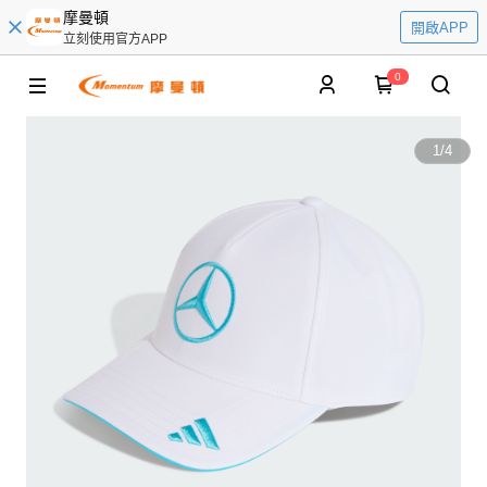
摩曼頓
開啟APP
立刻使用官方APP
0
1
/
4