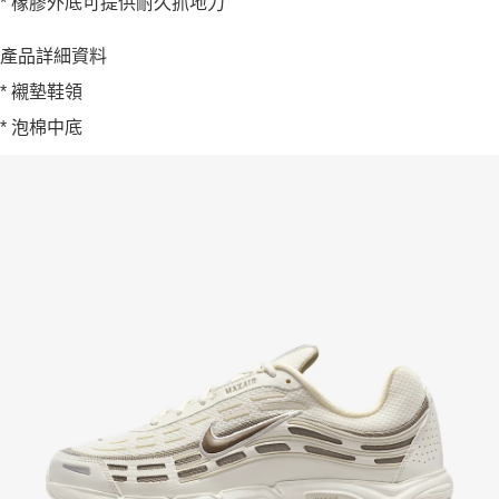
* 橡膠外底可提供耐久抓地力
產品詳細資料
* 襯墊鞋領
* 泡棉中底