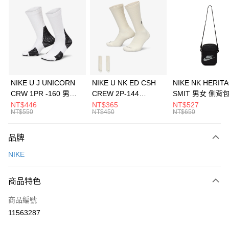
信用卡分期付款
3 期 0 利率 每期
NT$1,933
21家銀行
合作金庫商業銀行
第一商業銀行
LINE Pay
華南商業銀行
彰化商業銀行
Apple Pay
上海商業儲蓄銀行
台北富邦商業銀行
國泰世華商業銀行
兆豐國際商業銀行
悠遊付
臺灣中小企業銀行
台中商業銀行
NIKE U J UNICORN
NIKE U NK ED CSH
NIKE NK HERIT
匯豐（台灣）商業銀行
華泰商業銀行
CRW 1PR -160 男女
CREW 2P-144
SMIT 男女 側背
全盈+PAY
聯邦商業銀行
遠東國際商業銀行
中統襪 FZ3393100
EMBRDY 男女 短統襪
BA5871010
NT$446
NT$365
NT$527
元大商業銀行
永豐商業銀行
NT$550
NT$450
NT$650
AFTEE先享後付
FZ3073133
玉山商業銀行
星展（台灣）商業銀行
相關說明
台新國際商業銀行
中國信託商業銀行
品牌
【關於「AFTEE先享後付」】
台灣樂天信用卡公司
AFTEE先享後付是「在收到商品之後才付款」的支付方式。 讓您購物簡單
運送方式
NIKE
便利好安心！
１．簡單：不需註冊會員、不需綁卡、不需儲值。
7-11取貨(快速到店)
２．便利：只要手機號碼，簡訊認證，即可結帳。
商品特色
每筆NT$100，滿NT$1,500(含以上)免運費
３．安心：先確認商品／服務後，再付款。
商品編號
宅配
【「AFTEE先享後付」結帳流程】
１．於結帳方式選擇「AFTEE先享後付」後，將跳轉至「AFTEE先享後付」
11563287
每筆NT$100，滿NT$1,500(含以上)免運費
結帳頁面，進行簡訊認證並確認金額後，即可完成結帳。