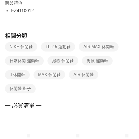
２．訂單成立數日內，您將收到繳費通知簡訊。
商品特色
付款後門市自取
３．收到繳費通知簡訊後14天內，點擊此簡訊中的連結，可透過四大超商／
FZ4110012
每筆NT$100，滿NT$1,500(含以上)免運費
ATM／網路銀行／等多元方式進行付款，方視為交易完成。
※ 請注意：結帳手續完成當下不需立刻繳費，但若您需要取消訂單，請聯絡
購買商品的店家。未經商家同意取消之訂單仍視為有效，需透過AFTEE先享
後付繳納相關費用。
※ 交易是否成功請以「AFTEE先享後付 」之結帳頁面顯示為準，若有關於
相關分類
是否繳費成功／繳費後需取消欲退款等相關疑問，請聯繫「AFTEE先享後付
客戶支援中心」
https://netprotections.freshdesk.com/support/home
NIKE 休閒鞋
TL 2.5 運動鞋
AIR MAX 休閒鞋
【注意事項】
日常休閒 運動鞋
男款 休閒鞋
男款 運動鞋
１．透過由恩沛科技股份有限公司提供之「AFTEE先享後付」服務完成之交
易，需依本服務之必要範圍內提供個人資料，並將交易相關給付款項請求債
權轉讓予恩沛科技股份有限公司。
tl 休閒鞋
MAX 休閒鞋
AIR 休閒鞋
２．關於個人資料處理事宜，請瀏覽以下網址：
https://aftee.tw/terms/#terms3
休閒鞋 鞋子
３．未成年的使用者請事先徵得法定代理人或監護人之同意方可使用
「AFTEE先享後付」，若未經同意申辦者引起之損失，本公司不負相關責
任。
一 必買清單 一
４．使用「AFTEE先享後付」時，將依據個別帳號之用戶狀況，依本公司即
時審查核予不同之上限額度；若仍有額度不足之情形，本公司將視審查結果
請求用戶進行身份認證。
５．嚴禁一人註冊多個帳號或使用他人資訊註冊。若發現惡意使用之情形，
恩沛科技股份有限公司將有權停止該用戶之使用額度並採取法律行動。