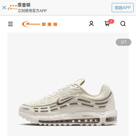
摩曼頓
開啟APP
立刻使用官方APP
0
1
/
7