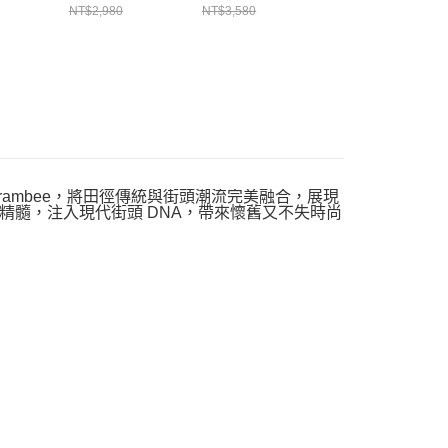
NT$2,980
NT$3,580
NT$2,980
A Harambee，將田徑傳統與街頭潮流完美融合，展現
精髓，注入現代街頭 DNA，帶來懷舊又不失時尚