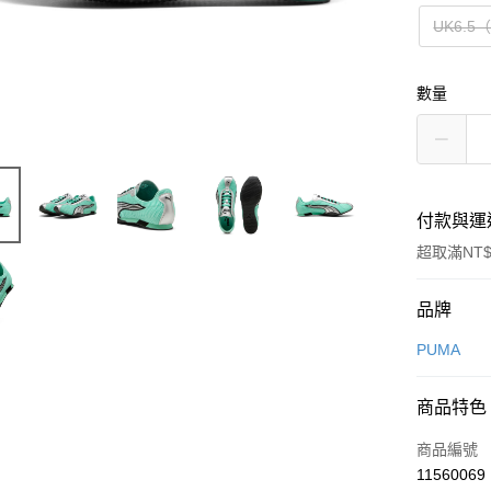
UK6.5
數量
付款與運
超取滿NT$
付款方式
品牌
信用卡一
PUMA
信用卡分
商品特色
3 期 
商品編號
合作金
LINE Pay
11560069
華南商