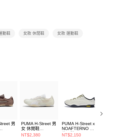
否成功請以「AFTEE先享後付 」之結帳頁面顯示為準，若有關於
功／繳費後需取消欲退款等相關疑問，請聯繫「AFTEE先享後
援中心」
https://netprotections.freshdesk.com/support/home
項】
恩沛科技股份有限公司提供之「AFTEE先享後付」服務完成之
 運動鞋
女款 休閒鞋
女款 運動鞋
依本服務之必要範圍內提供個人資料，並將交易相關給付款項請
讓予恩沛科技股份有限公司。
個人資料處理事宜，請瀏覽以下網址：
ee.tw/terms/#terms3
年的使用者請事先徵得法定代理人或監護人之同意方可使用
E先享後付」，若未經同意申辦者引起之損失，本公司不負相關責
AFTEE先享後付」時，將依據個別帳號之用戶狀況，依本公司
核予不同之上限額度；若仍有額度不足之情形，本公司將視審查
用戶進行身份認證。
一人註冊多個帳號或使用他人資訊註冊。若發現惡意使用之情
科技股份有限公司將有權停止該用戶之使用額度並採取法律行
treet 男
PUMA H-Street 男
PUMA H-Street x
PUMA H-Street
女 休閒鞋
NOAFTERNO 女
Chrome 男女 休
40377504
休閒鞋 40818201
鞋 40612604
NT$2,380
NT$2,150
NT$2,090