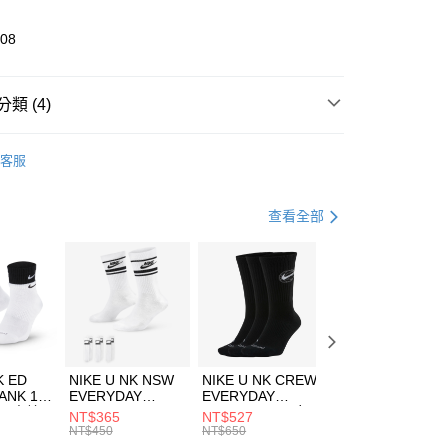
業儲蓄銀行
台北富邦商業銀行
華商業銀行
兆豐國際商業銀行
208
小企業銀行
台中商業銀行
台灣）商業銀行
華泰商業銀行
業銀行
遠東國際商業銀行
類 (4)
業銀行
永豐商業銀行
享後付
業銀行
星展（台灣）商業銀行
UMA
全系列鞋款
客服
際商業銀行
中國信託商業銀行
FTEE先享後付」】
鞋類
休閒鞋
天信用卡公司
先享後付是「在收到商品之後才付款」的支付方式。 讓您購物簡單
心！
休閒戶外
鞋
查看全部
：不需註冊會員、不需綁卡、不需儲值。
：只要手機號碼，簡訊認證，即可結帳。
專區⬇
(快速到店)
：先確認商品／服務後，再付款。
00，滿NT$1,500(含以上)免運費
EE先享後付」結帳流程】
方式選擇「AFTEE先享後付」後，將跳轉至「AFTEE先享後
頁面，進行簡訊認證並確認金額後，即可完成結帳。
00，滿NT$1,500(含以上)免運費
成立數日內，您將收到繳費通知簡訊。
費通知簡訊後14天內，點擊此簡訊中的連結，可透過四大超商
市自取
K ED
NIKE U NK NSW
NIKE U NK CREW
NIKE U NK
網路銀行／等多元方式進行付款，方視為交易完成。
ANK 1P
EVERYDAY
EVERYDAY
EVERYDAY LTW
00，滿NT$1,500(含以上)免運費
：結帳手續完成當下不需立刻繳費，但若您需要取消訂單，請聯
 男 中統
ESSENTIAL CR
BBALL 3PR 男女
ANKLE 3PR 男女
NT$365
NT$527
NT$365
的店家。未經商家同意取消之訂單仍視為有效，需透過AFTEE
8104
男女 短統襪
長統襪
踝襪 SX7677010
NT$450
NT$650
NT$450
繳納相關費用。
DX5089103
DA2123010