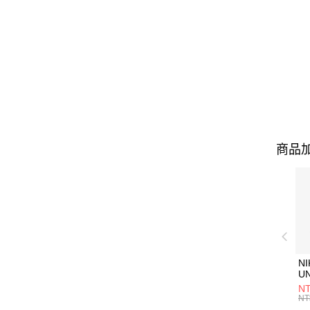
商品加
NI
U
1P
NT
統
NT