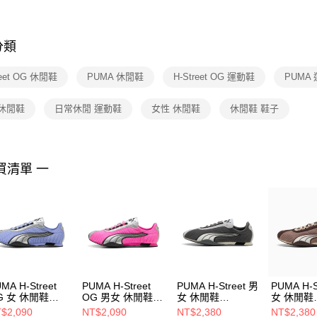
※ 交易是
是否繳費成
付客戶支
分類
【注意事
１．透過由
reet OG 休閒鞋
PUMA 休閒鞋
H-Street OG 運動鞋
PUMA
交易，需
求債權轉
２．關於
 休閒鞋
日常休閒 運動鞋
女性 休閒鞋
休閒鞋 鞋子
https://aft
３．未成
「AFTE
任。
買清單 一
４．使用「
即時審查
結果請求
５．嚴禁
形，恩沛
動。
MA H-Street
PUMA H-Street
PUMA H-Street 男
PUMA H-S
G 女 休閒鞋
OG 男女 休閒鞋
女 休閒鞋
女 休閒鞋
369209
40369207
40377507
40377503
$2,090
NT$2,090
NT$2,380
NT$2,380