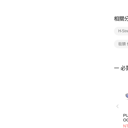
相關
H-St
街頭
一 必
PU
O
40
NT