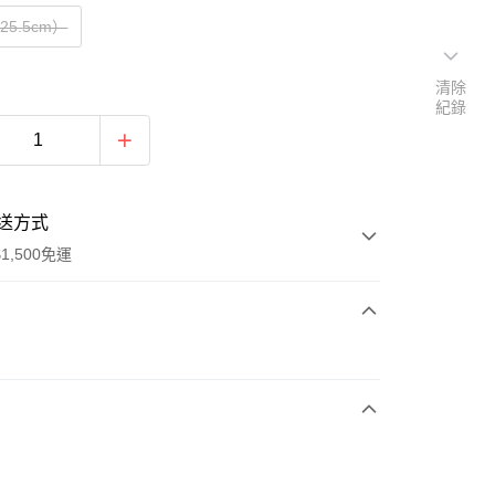
（25.5cm）
清除
紀錄
送方式
1,500免運
次付款
期付款
0 利率 每期
NT$993
21家銀行
庫商業銀行
第一商業銀行
業銀行
彰化商業銀行