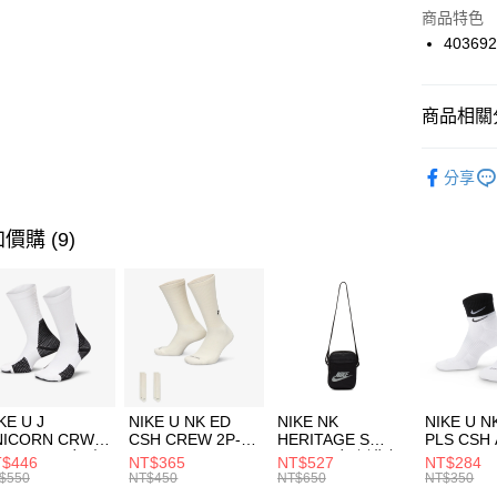
Apple Pay
上海商
商品特色
國泰世
40369
悠遊付
臺灣中
匯豐（
全盈+PAY
聯邦商
商品相關分
元大商
AFTEE先
玉山商
品牌
P
相關說明
分享
台新國
【關於「A
女性商品
台灣樂
AFTEE
便利好安
運動類型
運送方式
價購 (9)
１．簡單
２．便利
限時降價
7-11取貨
３．安心
每筆NT$1
【「AFT
宅配
１．於結帳
付」結帳
每筆NT$1
２．訂單
３．收到繳
付款後門
KE U J
NIKE U NK ED
NIKE NK
NIKE U N
／ATM／
NICORN CRW
CSH CREW 2P-
HERITAGE S
PLS CSH 
每筆NT$1
※ 請注意
R -160 男女 中
144 EMBRDY 男
SMIT 男女 側背包
144 DBL
$446
NT$365
NT$527
NT$284
絡購買商品
襪 FZ3393100
女 短統襪
BA5871010
襪 DH405
$550
NT$450
NT$650
NT$350
先享後付
FZ3073133