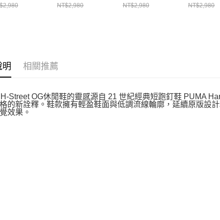
$2,980
NT$2,980
NT$2,980
NT$2,980
說明
相關推薦
A H-Street OG休閒鞋的靈感源自 21 世紀經典短跑釘鞋 PUM
格的新詮釋。鞋款擁有輕盈鞋面與低調流線輪廓，延續原版設計
覺效果。