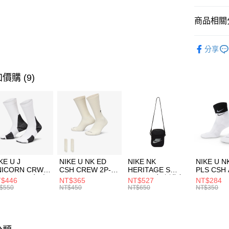
匯豐（
全盈+PAY
聯邦商
商品相關分
元大商
AFTEE先
玉山商
品牌
Ne
相關說明
分享
台新國
【關於「A
男性商品
台灣樂
AFTEE
便利好安
運動類型
運送方式
價購 (9)
１．簡單
２．便利
限時降價
7-11取貨
３．安心
每筆NT$1
【「AFT
宅配
１．於結帳
付」結帳
每筆NT$1
２．訂單
３．收到繳
付款後門
KE U J
NIKE U NK ED
NIKE NK
NIKE U N
／ATM／
NICORN CRW
CSH CREW 2P-
HERITAGE S
PLS CSH 
每筆NT$1
※ 請注意
R -160 男女 中
144 EMBRDY 男
SMIT 男女 側背包
144 DBL
$446
NT$365
NT$527
NT$284
絡購買商品
襪 FZ3393100
女 短統襪
BA5871010
襪 DH405
$550
NT$450
NT$650
NT$350
先享後付
FZ3073133
※ 交易是
是否繳費成
付客戶支