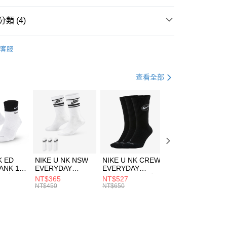
台灣）商業銀行
華泰商業銀行
業銀行
遠東國際商業銀行
類 (4)
業銀行
永豐商業銀行
享後付
業銀行
星展（台灣）商業銀行
w Balance
服飾
客服
際商業銀行
中國信託商業銀行
FTEE先享後付」】
外套
其他外套
天信用卡公司
先享後付是「在收到商品之後才付款」的支付方式。 讓您購物簡單
心！
休閒戶外
服飾
查看全部
：不需註冊會員、不需綁卡、不需儲值。
：只要手機號碼，簡訊認證，即可結帳。
專區⬇
(快速到店)
：先確認商品／服務後，再付款。
00，滿NT$1,500(含以上)免運費
EE先享後付」結帳流程】
方式選擇「AFTEE先享後付」後，將跳轉至「AFTEE先享後
頁面，進行簡訊認證並確認金額後，即可完成結帳。
00，滿NT$1,500(含以上)免運費
成立數日內，您將收到繳費通知簡訊。
費通知簡訊後14天內，點擊此簡訊中的連結，可透過四大超商
市自取
K ED
NIKE U NK NSW
NIKE U NK CREW
NIKE U NK
網路銀行／等多元方式進行付款，方視為交易完成。
ANK 1P
EVERYDAY
EVERYDAY
EVERYDAY LTW
00，滿NT$1,500(含以上)免運費
：結帳手續完成當下不需立刻繳費，但若您需要取消訂單，請聯
 男 中統
ESSENTIAL CR
BBALL 3PR 男女
ANKLE 3PR 男女
NT$365
NT$527
NT$365
的店家。未經商家同意取消之訂單仍視為有效，需透過AFTEE
8104
男女 短統襪
長統襪
踝襪 SX7677010
NT$450
NT$650
NT$450
繳納相關費用。
DX5089103
DA2123010
否成功請以「AFTEE先享後付 」之結帳頁面顯示為準，若有關於
功／繳費後需取消欲退款等相關疑問，請聯繫「AFTEE先享後
援中心」
https://netprotections.freshdesk.com/support/home