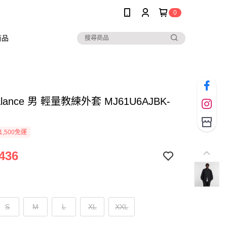
0
商品
alance 男 輕量教練外套 MJ61U6AJBK-
1,500免運
436
S
M
L
XL
XXL