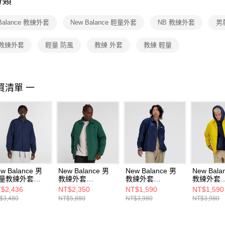
分類
【注意事
１．透過由
Balance 教練外套
New Balance 輕量外套
NB 教練外套
男
交易，需
求債權轉
２．關於
 教練外套
輕量 防風
教練 外套
教練 輕量
https://aft
３．未成
「AFTE
任。
買清單 一
４．使用「
即時審查
結果請求
５．嚴禁
形，恩沛
動。
w Balance 男
New Balance 男
New Balance 男
New Bala
量教練外套
教練外套
教練外套
教練外套
61U6AJTNV-F
MJ43504NWG-F
MJ41553NNY-F
MJ41553
$2,436
NT$2,350
NT$1,590
NT$1,590
$3,480
NT$5,880
NT$3,980
NT$3,980