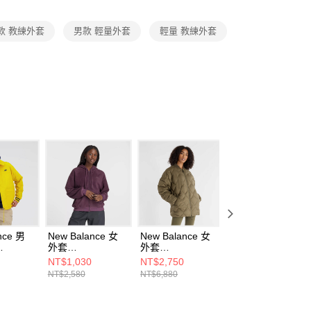
項】
恩沛科技股份有限公司提供之「AFTEE先享後付」服務完成之
款 教練外套
男款 輕量外套
輕量 教練外套
依本服務之必要範圍內提供個人資料，並將交易相關給付款項請
讓予恩沛科技股份有限公司。
個人資料處理事宜，請瀏覽以下網址：
ee.tw/terms/#terms3
年的使用者請事先徵得法定代理人或監護人之同意方可使用
E先享後付」，若未經同意申辦者引起之損失，本公司不負相關責
AFTEE先享後付」時，將依據個別帳號之用戶狀況，依本公司
核予不同之上限額度；若仍有額度不足之情形，本公司將視審查
用戶進行身份認證。
一人註冊多個帳號或使用他人資訊註冊。若發現惡意使用之情
科技股份有限公司將有權停止該用戶之使用額度並採取法律行
nce 男
New Balance 女
New Balance 女
New Balance 男
外套
外套
外套
GGL-F
WJ43526PLN-F
WJ43503DMO-F
MJ43520GIN-F
NT$1,030
NT$2,750
NT$1,870
NT$2,580
NT$6,880
NT$4,680