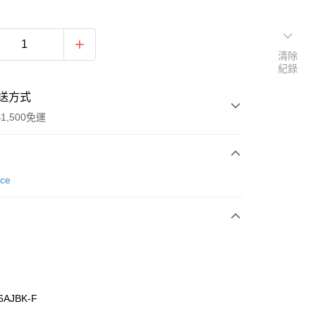
清除
紀錄
送方式
1,500免運
次付款
nce
期付款
0 利率 每期
NT$1,160
21家銀行
庫商業銀行
第一商業銀行
業銀行
彰化商業銀行
業儲蓄銀行
台北富邦商業銀行
華商業銀行
兆豐國際商業銀行
6AJBK-F
小企業銀行
台中商業銀行