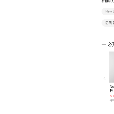
相關
New 
防風
一 必
Ne
輕
MJ
NT
NT