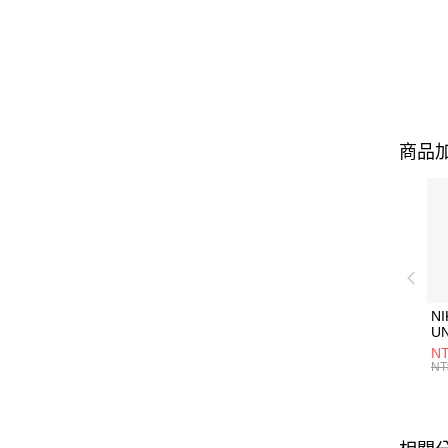
商品加
NI
U
1P
NT
統
NT