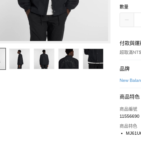
數量
付款與運
超取滿NT$
付款方式
品牌
信用卡一
New Bala
信用卡分
商品特色
3 期 
商品編號
合作金
LINE Pay
11556690
華南商
Apple Pay
上海商
商品特色
國泰世
MJ61U
悠遊付
臺灣中