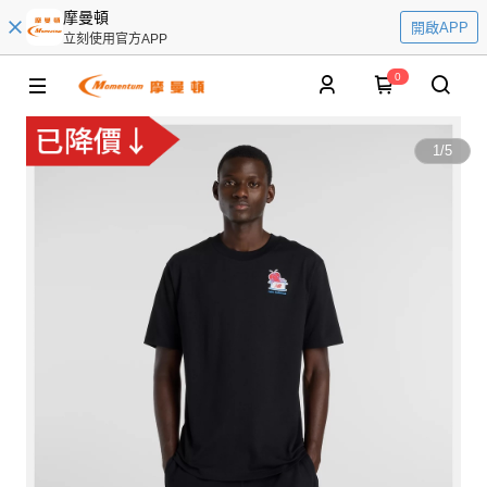
摩曼頓
開啟APP
立刻使用官方APP
0
1
/
5