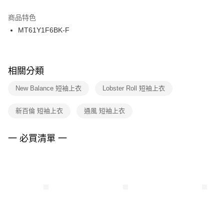
結帳頁面，進行簡訊認證並確認金額後，即可完成結帳。
２．訂單成立數日內，您將收到繳費通知簡訊。
商品特色
付款後門市自取
３．收到繳費通知簡訊後14天內，點擊此簡訊中的連結，可透過四大超商／
MT61Y1F6BK-F
每筆NT$100，滿NT$1,500(含以上)免運費
ATM／網路銀行／等多元方式進行付款，方視為交易完成。
※ 請注意：結帳手續完成當下不需立刻繳費，但若您需要取消訂單，請聯絡
購買商品的店家。未經商家同意取消之訂單仍視為有效，需透過AFTEE先享
後付繳納相關費用。
※ 交易是否成功請以「AFTEE先享後付 」之結帳頁面顯示為準，若有關於
相關分類
是否繳費成功／繳費後需取消欲退款等相關疑問，請聯繫「AFTEE先享後付
客戶支援中心」
https://netprotections.freshdesk.com/support/home
New Balance 短袖上衣
Lobster Roll 短袖上衣
【注意事項】
新百倫 短袖上衣
通風 短袖上衣
１．透過由恩沛科技股份有限公司提供之「AFTEE先享後付」服務完成之交
易，需依本服務之必要範圍內提供個人資料，並將交易相關給付款項請求債
權轉讓予恩沛科技股份有限公司。
一 必買清單 一
２．關於個人資料處理事宜，請瀏覽以下網址：
https://aftee.tw/terms/#terms3
３．未成年的使用者請事先徵得法定代理人或監護人之同意方可使用
「AFTEE先享後付」，若未經同意申辦者引起之損失，本公司不負相關責
任。
４．使用「AFTEE先享後付」時，將依據個別帳號之用戶狀況，依本公司即
時審查核予不同之上限額度；若仍有額度不足之情形，本公司將視審查結果
請求用戶進行身份認證。
５．嚴禁一人註冊多個帳號或使用他人資訊註冊。若發現惡意使用之情形，
恩沛科技股份有限公司將有權停止該用戶之使用額度並採取法律行動。