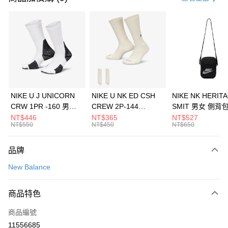
信用卡分期付款
3 期 0 利率 每期
NT$426
21家銀行
合作金庫商業銀行
第一商業銀行
LINE Pay
華南商業銀行
彰化商業銀行
Apple Pay
上海商業儲蓄銀行
台北富邦商業銀行
國泰世華商業銀行
兆豐國際商業銀行
悠遊付
臺灣中小企業銀行
台中商業銀行
NIKE U J UNICORN
NIKE U NK ED CSH
NIKE NK HERIT
匯豐（台灣）商業銀行
華泰商業銀行
CRW 1PR -160 男女
CREW 2P-144
SMIT 男女 側背
全盈+PAY
聯邦商業銀行
遠東國際商業銀行
中統襪 FZ3393100
EMBRDY 男女 短統襪
BA5871010
NT$446
NT$365
NT$527
元大商業銀行
永豐商業銀行
NT$550
NT$450
NT$650
AFTEE先享後付
FZ3073133
玉山商業銀行
星展（台灣）商業銀行
相關說明
台新國際商業銀行
中國信託商業銀行
品牌
【關於「AFTEE先享後付」】
台灣樂天信用卡公司
AFTEE先享後付是「在收到商品之後才付款」的支付方式。 讓您購物簡單
運送方式
New Balance
便利好安心！
１．簡單：不需註冊會員、不需綁卡、不需儲值。
7-11取貨(快速到店)
２．便利：只要手機號碼，簡訊認證，即可結帳。
商品特色
每筆NT$100，滿NT$1,500(含以上)免運費
３．安心：先確認商品／服務後，再付款。
商品編號
宅配
【「AFTEE先享後付」結帳流程】
１．於結帳方式選擇「AFTEE先享後付」後，將跳轉至「AFTEE先享後付」
11556685
每筆NT$100，滿NT$1,500(含以上)免運費