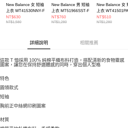
New Balance 女 短袖
New Balance 男 短袖
New Balance 女
上衣 WT41530NNY-F
上衣 MT51966SST-F
上衣 WT41501PA
NT$630
NT$760
NT$510
NT$1,580
NT$1,280
NT$1,280
詳細說明
相關推薦
這款 T 恤採用 100% 純棉平織布料打造，搭配清新的食物靈感
圖案，讓您在保持舒適體感的同時，穿出個人型格
特色
圓領款式
短袖
胸前正中絲網印刷圖案
材質