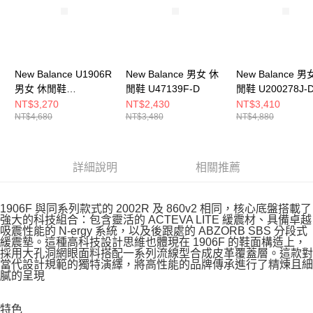
New Balance U1906R
New Balance 男女 休
New Balance 男
男女 休閒鞋
閒鞋 U47139F-D
閒鞋 U200278J-
U19066KA-D
NT$3,270
NT$2,430
NT$3,410
NT$4,680
NT$3,480
NT$4,880
詳細說明
相關推薦
1906F 與同系列款式的 2002R 及 860v2 相同，核心底盤搭載了
強大的科技組合：包含靈活的 ACTEVA LITE 緩震材、具備卓越
吸震性能的 N-ergy 系統，以及後跟處的 ABZORB SBS 分段式
緩震墊。這種高科技設計思維也體現在 1906F 的鞋面構造上，
採用大孔洞網眼面料搭配一系列流線型合成皮革覆蓋層。這款對
當代設計規範的獨特演繹，將高性能的品牌傳承進行了精煉且細
膩的呈現
特色