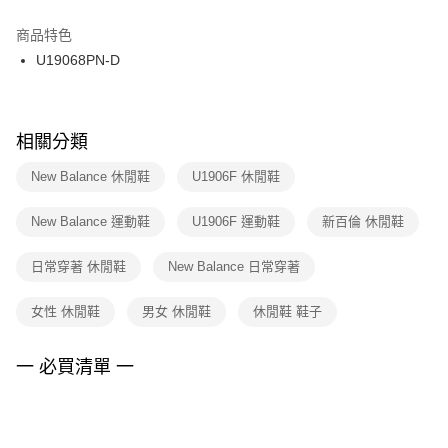
結帳頁面，進行簡訊認證並確認金額後，即可完成結帳。
２．訂單成立數日內，您將收到繳費通知簡訊。
商品特色
付款後門市自取
３．收到繳費通知簡訊後14天內，點擊此簡訊中的連結，可透過四大超商／
U19068PN-D
每筆NT$100，滿NT$1,500(含以上)免運費
ATM／網路銀行／等多元方式進行付款，方視為交易完成。
※ 請注意：結帳手續完成當下不需立刻繳費，但若您需要取消訂單，請聯絡
購買商品的店家。未經商家同意取消之訂單仍視為有效，需透過AFTEE先享
後付繳納相關費用。
※ 交易是否成功請以「AFTEE先享後付 」之結帳頁面顯示為準，若有關於
相關分類
是否繳費成功／繳費後需取消欲退款等相關疑問，請聯繫「AFTEE先享後付
客戶支援中心」
https://netprotections.freshdesk.com/support/home
New Balance 休閒鞋
U1906F 休閒鞋
【注意事項】
New Balance 運動鞋
U1906F 運動鞋
新百倫 休閒鞋
１．透過由恩沛科技股份有限公司提供之「AFTEE先享後付」服務完成之交
易，需依本服務之必要範圍內提供個人資料，並將交易相關給付款項請求債
權轉讓予恩沛科技股份有限公司。
日常穿著 休閒鞋
New Balance 日常穿著
２．關於個人資料處理事宜，請瀏覽以下網址：
https://aftee.tw/terms/#terms3
女性 休閒鞋
男女 休閒鞋
休閒鞋 鞋子
３．未成年的使用者請事先徵得法定代理人或監護人之同意方可使用
「AFTEE先享後付」，若未經同意申辦者引起之損失，本公司不負相關責
任。
一 必買清單 一
４．使用「AFTEE先享後付」時，將依據個別帳號之用戶狀況，依本公司即
時審查核予不同之上限額度；若仍有額度不足之情形，本公司將視審查結果
請求用戶進行身份認證。
５．嚴禁一人註冊多個帳號或使用他人資訊註冊。若發現惡意使用之情形，
恩沛科技股份有限公司將有權停止該用戶之使用額度並採取法律行動。