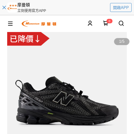
摩曼頓
開啟APP
立刻使用官方APP
0
1
/
5