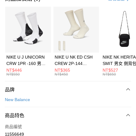
信用卡分期付款
3 期 0 利率 每期
NT$1,626
21家銀行
合作金庫商業銀行
第一商業銀行
LINE Pay
華南商業銀行
彰化商業銀行
Apple Pay
上海商業儲蓄銀行
台北富邦商業銀行
國泰世華商業銀行
兆豐國際商業銀行
悠遊付
臺灣中小企業銀行
台中商業銀行
NIKE U J UNICORN
NIKE U NK ED CSH
NIKE NK HERIT
匯豐（台灣）商業銀行
華泰商業銀行
CRW 1PR -160 男女
CREW 2P-144
SMIT 男女 側背
全盈+PAY
聯邦商業銀行
遠東國際商業銀行
中統襪 FZ3393100
EMBRDY 男女 短統襪
BA5871010
NT$446
NT$365
NT$527
元大商業銀行
永豐商業銀行
NT$550
NT$450
NT$650
AFTEE先享後付
FZ3073133
玉山商業銀行
星展（台灣）商業銀行
相關說明
台新國際商業銀行
中國信託商業銀行
品牌
【關於「AFTEE先享後付」】
台灣樂天信用卡公司
AFTEE先享後付是「在收到商品之後才付款」的支付方式。 讓您購物簡單
運送方式
New Balance
便利好安心！
１．簡單：不需註冊會員、不需綁卡、不需儲值。
7-11取貨(快速到店)
２．便利：只要手機號碼，簡訊認證，即可結帳。
商品特色
每筆NT$100，滿NT$1,500(含以上)免運費
３．安心：先確認商品／服務後，再付款。
商品編號
宅配
【「AFTEE先享後付」結帳流程】
１．於結帳方式選擇「AFTEE先享後付」後，將跳轉至「AFTEE先享後付」
11556649
每筆NT$100，滿NT$1,500(含以上)免運費