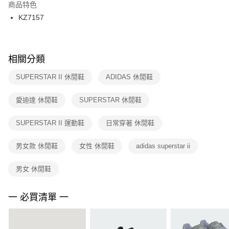
２．訂單成立數日內，您將收到繳費通知簡訊。
商品特色
付款後門市自取
３．收到繳費通知簡訊後14天內，點擊此簡訊中的連結，可透過四大超商／
KZ7157
每筆NT$100，滿NT$1,500(含以上)免運費
ATM／網路銀行／等多元方式進行付款，方視為交易完成。
※ 請注意：結帳手續完成當下不需立刻繳費，但若您需要取消訂單，請聯絡
購買商品的店家。未經商家同意取消之訂單仍視為有效，需透過AFTEE先享
後付繳納相關費用。
※ 交易是否成功請以「AFTEE先享後付 」之結帳頁面顯示為準，若有關於
相關分類
是否繳費成功／繳費後需取消欲退款等相關疑問，請聯繫「AFTEE先享後付
客戶支援中心」
https://netprotections.freshdesk.com/support/home
SUPERSTAR II 休閒鞋
ADIDAS 休閒鞋
【注意事項】
愛迪達 休閒鞋
SUPERSTAR 休閒鞋
１．透過由恩沛科技股份有限公司提供之「AFTEE先享後付」服務完成之交
易，需依本服務之必要範圍內提供個人資料，並將交易相關給付款項請求債
權轉讓予恩沛科技股份有限公司。
SUPERSTAR II 運動鞋
日常穿著 休閒鞋
２．關於個人資料處理事宜，請瀏覽以下網址：
https://aftee.tw/terms/#terms3
男女款 休閒鞋
女性 休閒鞋
adidas superstar ii
３．未成年的使用者請事先徵得法定代理人或監護人之同意方可使用
「AFTEE先享後付」，若未經同意申辦者引起之損失，本公司不負相關責
任。
男女 休閒鞋
４．使用「AFTEE先享後付」時，將依據個別帳號之用戶狀況，依本公司即
時審查核予不同之上限額度；若仍有額度不足之情形，本公司將視審查結果
請求用戶進行身份認證。
一 必買清單 一
５．嚴禁一人註冊多個帳號或使用他人資訊註冊。若發現惡意使用之情形，
恩沛科技股份有限公司將有權停止該用戶之使用額度並採取法律行動。