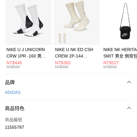
信用卡分期付款
3 期 0 利率 每期
NT$1,296
21家銀行
合作金庫商業銀行
第一商業銀行
LINE Pay
華南商業銀行
彰化商業銀行
Apple Pay
上海商業儲蓄銀行
台北富邦商業銀行
國泰世華商業銀行
兆豐國際商業銀行
悠遊付
臺灣中小企業銀行
台中商業銀行
NIKE U J UNICORN
NIKE U NK ED CSH
NIKE NK HERIT
匯豐（台灣）商業銀行
華泰商業銀行
CRW 1PR -160 男女
CREW 2P-144
SMIT 男女 側背
全盈+PAY
聯邦商業銀行
遠東國際商業銀行
中統襪 FZ3393100
EMBRDY 男女 短統襪
BA5871010
NT$446
NT$365
NT$527
元大商業銀行
永豐商業銀行
NT$550
NT$450
NT$650
AFTEE先享後付
FZ3073133
玉山商業銀行
星展（台灣）商業銀行
相關說明
台新國際商業銀行
中國信託商業銀行
品牌
【關於「AFTEE先享後付」】
台灣樂天信用卡公司
AFTEE先享後付是「在收到商品之後才付款」的支付方式。 讓您購物簡單
運送方式
ADIDAS
便利好安心！
１．簡單：不需註冊會員、不需綁卡、不需儲值。
7-11取貨(快速到店)
２．便利：只要手機號碼，簡訊認證，即可結帳。
商品特色
每筆NT$100，滿NT$1,500(含以上)免運費
３．安心：先確認商品／服務後，再付款。
商品編號
宅配
【「AFTEE先享後付」結帳流程】
１．於結帳方式選擇「AFTEE先享後付」後，將跳轉至「AFTEE先享後付」
11555787
每筆NT$100，滿NT$1,500(含以上)免運費
結帳頁面，進行簡訊認證並確認金額後，即可完成結帳。