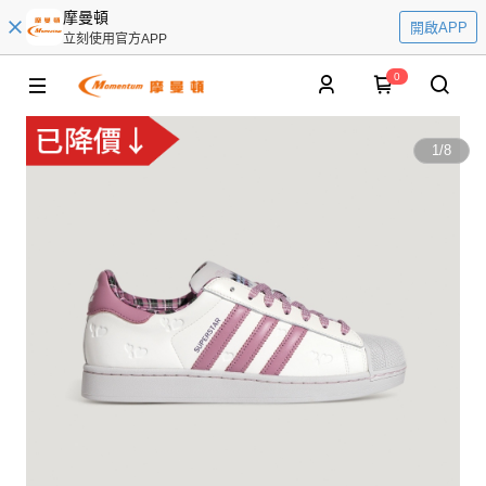
摩曼頓
開啟APP
立刻使用官方APP
0
1
/
8