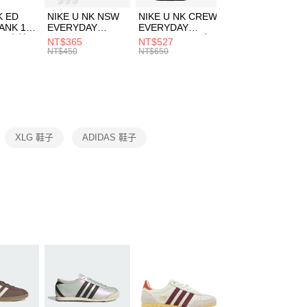
費通知簡訊後14天內，點擊此簡訊中的連結，可透過四大超商
市自取
K ED
NIKE U NK NSW
NIKE U NK CREW
NIKE U NK
網路銀行／等多元方式進行付款，方視為交易完成。
ANK 1P
EVERYDAY
EVERYDAY
EVERYDAY LTW
00，滿NT$1,500(含以上)免運費
：結帳手續完成當下不需立刻繳費，但若您需要取消訂單，請聯
 男 中統
ESSENTIAL CR
BBALL 3PR 男女
ANKLE 3PR 男女
NT$365
NT$527
NT$365
的店家。未經商家同意取消之訂單仍視為有效，需透過AFTEE
8104
男女 短統襪
長統襪
踝襪 SX7677010
NT$450
NT$650
NT$450
繳納相關費用。
DX5089103
DA2123010
否成功請以「AFTEE先享後付 」之結帳頁面顯示為準，若有關於
功／繳費後需取消欲退款等相關疑問，請聯繫「AFTEE先享後
援中心」
https://netprotections.freshdesk.com/support/home
項】
恩沛科技股份有限公司提供之「AFTEE先享後付」服務完成之
XLG 鞋子
ADIDAS 鞋子
依本服務之必要範圍內提供個人資料，並將交易相關給付款項請
讓予恩沛科技股份有限公司。
個人資料處理事宜，請瀏覽以下網址：
ee.tw/terms/#terms3
年的使用者請事先徵得法定代理人或監護人之同意方可使用
E先享後付」，若未經同意申辦者引起之損失，本公司不負相關責
AFTEE先享後付」時，將依據個別帳號之用戶狀況，依本公司
核予不同之上限額度；若仍有額度不足之情形，本公司將視審查
用戶進行身份認證。
一人註冊多個帳號或使用他人資訊註冊。若發現惡意使用之情
科技股份有限公司將有權停止該用戶之使用額度並採取法律行