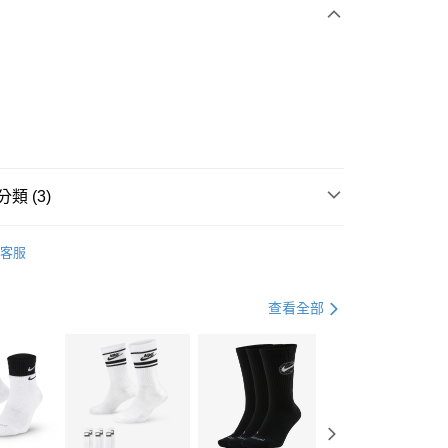
0 利率 每期
NT$1,163
21家銀行
庫商業銀行
第一商業銀行
業銀行
彰化商業銀行
業儲蓄銀行
台北富邦商業銀行
華商業銀行
兆豐國際商業銀行
小企業銀行
台中商業銀行
台灣）商業銀行
華泰商業銀行
業銀行
遠東國際商業銀行
類 (3)
業銀行
永豐商業銀行
享後付
業銀行
星展（台灣）商業銀行
IDAS
全系列鞋款
客服
際商業銀行
中國信託商業銀行
FTEE先享後付」】
鞋類
休閒鞋
天信用卡公司
先享後付是「在收到商品之後才付款」的支付方式。 讓您購物簡單
心！
休閒戶外
鞋
查看全部
：不需註冊會員、不需綁卡、不需儲值。
：只要手機號碼，簡訊認證，即可結帳。
(快速到店)
：先確認商品／服務後，再付款。
00，滿NT$1,500(含以上)免運費
EE先享後付」結帳流程】
方式選擇「AFTEE先享後付」後，將跳轉至「AFTEE先享後
頁面，進行簡訊認證並確認金額後，即可完成結帳。
00，滿NT$1,500(含以上)免運費
成立數日內，您將收到繳費通知簡訊。