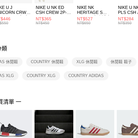
３．收到繳
付款後門
KE U J
NIKE U NK ED
NIKE NK
NIKE U N
／ATM／
NICORN CRW
CSH CREW 2P-
HERITAGE S
PLS CSH 
每筆NT$1
※ 請注意
R -160 男女 中
144 EMBRDY 男
SMIT 男女 側背包
144 DBL
$446
NT$365
NT$527
NT$284
絡購買商品
襪 FZ3393100
女 短統襪
BA5871010
襪 DH405
$550
NT$450
NT$650
NT$350
先享後付
FZ3073133
※ 交易是
是否繳費成
付客戶支
分類
【注意事
１．透過由
DAS 休閒鞋
COUNTRY 休閒鞋
XLG 休閒鞋
休閒鞋 鞋子
交易，需
求債權轉
２．關於
AS XLG
COUNTRY XLG
COUNTRY ADIDAS
https://aft
３．未成
「AFTE
任。
買清單 一
４．使用「
即時審查
結果請求
５．嚴禁
形，恩沛
動。