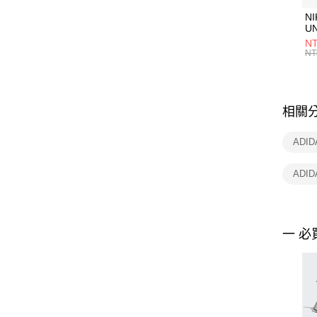
NI
U
1P
NT
統
NT
相關
ADI
ADID
一 必