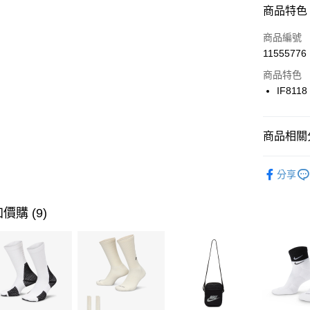
商品特色
3 期 
商品編號
合作金
LINE Pay
11555776
華南商
Apple Pay
上海商
商品特色
國泰世
IF8118
悠遊付
臺灣中
匯豐（
全盈+PAY
聯邦商
商品相關分
元大商
AFTEE先
玉山商
品牌
AD
相關說明
分享
台新國
【關於「A
男性商品
台灣樂
AFTEE
便利好安
運動類型
運送方式
價購 (9)
１．簡單
２．便利
7-11取貨
３．安心
每筆NT$1
【「AFT
宅配
１．於結帳
付」結帳
每筆NT$1
２．訂單