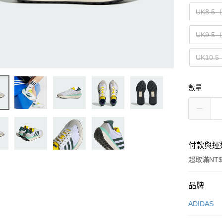
UK8.5
UK9.5
UK10.
數量
付款與運
超取滿NT$
付款方式
品牌
信用卡一
ADIDAS
信用卡分