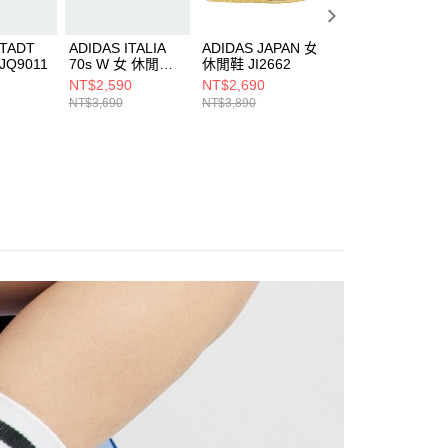
STADT
ADIDAS ITALIA
ADIDAS JAPAN 女
ADIDAS JAPAN 
JQ9011
70s W 女 休閒鞋
休閒鞋 JI2662
休閒鞋 JI2663
HQ4899
NT$2,590
NT$2,690
NT$2,690
NT$3,690
NT$3,890
NT$3,890