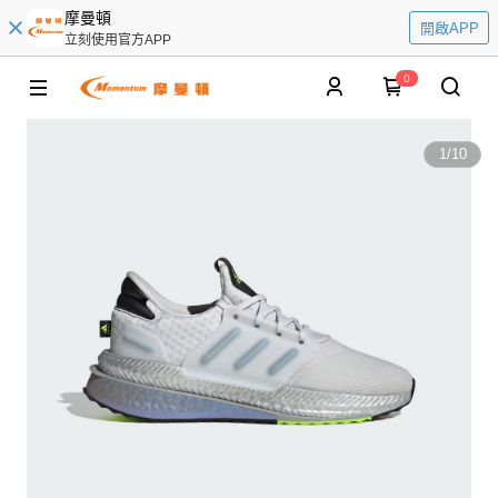
摩曼頓
開啟APP
立刻使用官方APP
0
1
/
10