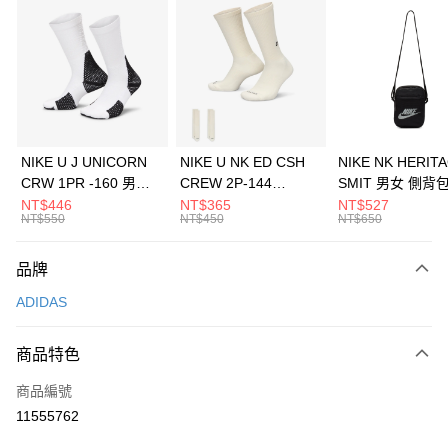
信用卡分期付款
3 期 0 利率 每期
NT$1,996
21家銀行
合作金庫商業銀行
第一商業銀行
LINE Pay
華南商業銀行
彰化商業銀行
Apple Pay
上海商業儲蓄銀行
台北富邦商業銀行
國泰世華商業銀行
兆豐國際商業銀行
悠遊付
臺灣中小企業銀行
台中商業銀行
NIKE U J UNICORN
NIKE U NK ED CSH
NIKE NK HERIT
匯豐（台灣）商業銀行
華泰商業銀行
CRW 1PR -160 男女
CREW 2P-144
SMIT 男女 側背
全盈+PAY
聯邦商業銀行
遠東國際商業銀行
中統襪 FZ3393100
EMBRDY 男女 短統襪
BA5871010
NT$446
NT$365
NT$527
元大商業銀行
永豐商業銀行
NT$550
NT$450
NT$650
AFTEE先享後付
FZ3073133
玉山商業銀行
星展（台灣）商業銀行
相關說明
台新國際商業銀行
中國信託商業銀行
品牌
【關於「AFTEE先享後付」】
台灣樂天信用卡公司
AFTEE先享後付是「在收到商品之後才付款」的支付方式。 讓您購物簡單
運送方式
ADIDAS
便利好安心！
１．簡單：不需註冊會員、不需綁卡、不需儲值。
7-11取貨(快速到店)
２．便利：只要手機號碼，簡訊認證，即可結帳。
商品特色
每筆NT$100，滿NT$1,500(含以上)免運費
３．安心：先確認商品／服務後，再付款。
商品編號
宅配
【「AFTEE先享後付」結帳流程】
１．於結帳方式選擇「AFTEE先享後付」後，將跳轉至「AFTEE先享後付」
11555762
每筆NT$100，滿NT$1,500(含以上)免運費
結帳頁面，進行簡訊認證並確認金額後，即可完成結帳。