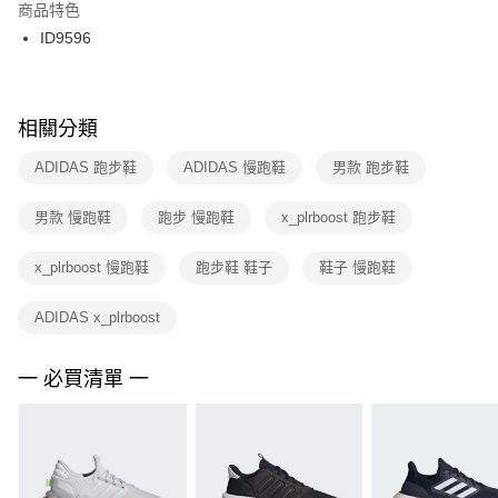
２．訂單成立數日內，您將收到繳費通知簡訊。
商品特色
付款後門市自取
３．收到繳費通知簡訊後14天內，點擊此簡訊中的連結，可透過四大超商／
ID9596
每筆NT$100，滿NT$1,500(含以上)免運費
ATM／網路銀行／等多元方式進行付款，方視為交易完成。
※ 請注意：結帳手續完成當下不需立刻繳費，但若您需要取消訂單，請聯絡
購買商品的店家。未經商家同意取消之訂單仍視為有效，需透過AFTEE先享
後付繳納相關費用。
※ 交易是否成功請以「AFTEE先享後付 」之結帳頁面顯示為準，若有關於
相關分類
是否繳費成功／繳費後需取消欲退款等相關疑問，請聯繫「AFTEE先享後付
客戶支援中心」
https://netprotections.freshdesk.com/support/home
ADIDAS 跑步鞋
ADIDAS 慢跑鞋
男款 跑步鞋
【注意事項】
男款 慢跑鞋
跑步 慢跑鞋
x_plrboost 跑步鞋
１．透過由恩沛科技股份有限公司提供之「AFTEE先享後付」服務完成之交
易，需依本服務之必要範圍內提供個人資料，並將交易相關給付款項請求債
權轉讓予恩沛科技股份有限公司。
x_plrboost 慢跑鞋
跑步鞋 鞋子
鞋子 慢跑鞋
２．關於個人資料處理事宜，請瀏覽以下網址：
https://aftee.tw/terms/#terms3
ADIDAS x_plrboost
３．未成年的使用者請事先徵得法定代理人或監護人之同意方可使用
「AFTEE先享後付」，若未經同意申辦者引起之損失，本公司不負相關責
任。
一 必買清單 一
４．使用「AFTEE先享後付」時，將依據個別帳號之用戶狀況，依本公司即
時審查核予不同之上限額度；若仍有額度不足之情形，本公司將視審查結果
請求用戶進行身份認證。
５．嚴禁一人註冊多個帳號或使用他人資訊註冊。若發現惡意使用之情形，
恩沛科技股份有限公司將有權停止該用戶之使用額度並採取法律行動。