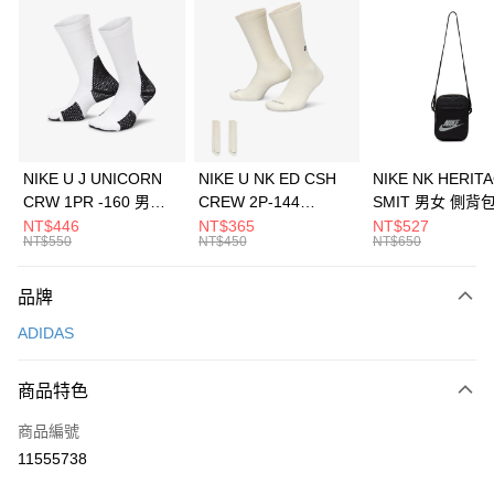
信用卡分期付款
3 期 0 利率 每期
NT$1,230
21家銀行
合作金庫商業銀行
第一商業銀行
LINE Pay
華南商業銀行
彰化商業銀行
Apple Pay
上海商業儲蓄銀行
台北富邦商業銀行
國泰世華商業銀行
兆豐國際商業銀行
悠遊付
臺灣中小企業銀行
台中商業銀行
NIKE U J UNICORN
NIKE U NK ED CSH
NIKE NK HERIT
匯豐（台灣）商業銀行
華泰商業銀行
CRW 1PR -160 男女
CREW 2P-144
SMIT 男女 側背
全盈+PAY
聯邦商業銀行
遠東國際商業銀行
中統襪 FZ3393100
EMBRDY 男女 短統襪
BA5871010
NT$446
NT$365
NT$527
元大商業銀行
永豐商業銀行
NT$550
NT$450
NT$650
AFTEE先享後付
FZ3073133
玉山商業銀行
星展（台灣）商業銀行
相關說明
台新國際商業銀行
中國信託商業銀行
品牌
【關於「AFTEE先享後付」】
台灣樂天信用卡公司
AFTEE先享後付是「在收到商品之後才付款」的支付方式。 讓您購物簡單
運送方式
ADIDAS
便利好安心！
１．簡單：不需註冊會員、不需綁卡、不需儲值。
7-11取貨(快速到店)
２．便利：只要手機號碼，簡訊認證，即可結帳。
商品特色
每筆NT$100，滿NT$1,500(含以上)免運費
３．安心：先確認商品／服務後，再付款。
商品編號
宅配
【「AFTEE先享後付」結帳流程】
１．於結帳方式選擇「AFTEE先享後付」後，將跳轉至「AFTEE先享後付」
11555738
每筆NT$100，滿NT$1,500(含以上)免運費
結帳頁面，進行簡訊認證並確認金額後，即可完成結帳。