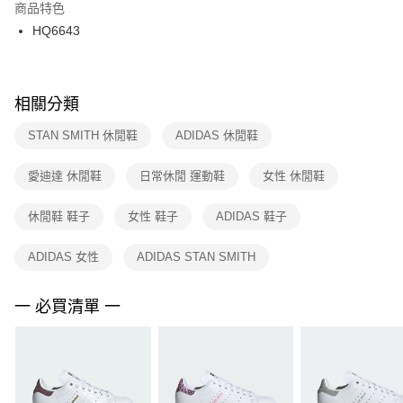
２．訂單成立數日內，您將收到繳費通知簡訊。
商品特色
付款後門市自取
３．收到繳費通知簡訊後14天內，點擊此簡訊中的連結，可透過四大超商／
HQ6643
每筆NT$100，滿NT$1,500(含以上)免運費
ATM／網路銀行／等多元方式進行付款，方視為交易完成。
※ 請注意：結帳手續完成當下不需立刻繳費，但若您需要取消訂單，請聯絡
購買商品的店家。未經商家同意取消之訂單仍視為有效，需透過AFTEE先享
後付繳納相關費用。
※ 交易是否成功請以「AFTEE先享後付 」之結帳頁面顯示為準，若有關於
相關分類
是否繳費成功／繳費後需取消欲退款等相關疑問，請聯繫「AFTEE先享後付
客戶支援中心」
https://netprotections.freshdesk.com/support/home
STAN SMITH 休閒鞋
ADIDAS 休閒鞋
【注意事項】
愛迪達 休閒鞋
日常休閒 運動鞋
女性 休閒鞋
１．透過由恩沛科技股份有限公司提供之「AFTEE先享後付」服務完成之交
易，需依本服務之必要範圍內提供個人資料，並將交易相關給付款項請求債
權轉讓予恩沛科技股份有限公司。
休閒鞋 鞋子
女性 鞋子
ADIDAS 鞋子
２．關於個人資料處理事宜，請瀏覽以下網址：
https://aftee.tw/terms/#terms3
ADIDAS 女性
ADIDAS STAN SMITH
３．未成年的使用者請事先徵得法定代理人或監護人之同意方可使用
「AFTEE先享後付」，若未經同意申辦者引起之損失，本公司不負相關責
任。
一 必買清單 一
４．使用「AFTEE先享後付」時，將依據個別帳號之用戶狀況，依本公司即
時審查核予不同之上限額度；若仍有額度不足之情形，本公司將視審查結果
請求用戶進行身份認證。
５．嚴禁一人註冊多個帳號或使用他人資訊註冊。若發現惡意使用之情形，
恩沛科技股份有限公司將有權停止該用戶之使用額度並採取法律行動。