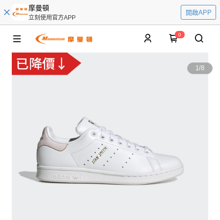
摩曼頓
開啟APP
立刻使用官方APP
0
1
/
8