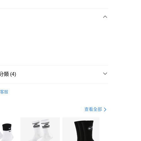
次付款
期付款
0 利率 每期
NT$1,230
21家銀行
庫商業銀行
第一商業銀行
業銀行
彰化商業銀行
業儲蓄銀行
台北富邦商業銀行
華商業銀行
兆豐國際商業銀行
小企業銀行
台中商業銀行
台灣）商業銀行
華泰商業銀行
業銀行
遠東國際商業銀行
類 (4)
業銀行
永豐商業銀行
享後付
業銀行
星展（台灣）商業銀行
IDAS
全系列鞋款
客服
際商業銀行
中國信託商業銀行
FTEE先享後付」】
鞋類
休閒鞋
天信用卡公司
先享後付是「在收到商品之後才付款」的支付方式。 讓您購物簡單
心！
休閒戶外
鞋
查看全部
：不需註冊會員、不需綁卡、不需儲值。
：只要手機號碼，簡訊認證，即可結帳。
專區⬇
(快速到店)
：先確認商品／服務後，再付款。
00，滿NT$1,500(含以上)免運費
EE先享後付」結帳流程】
方式選擇「AFTEE先享後付」後，將跳轉至「AFTEE先享後