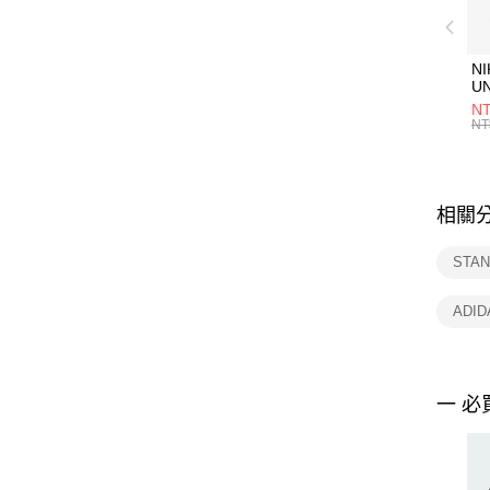
NI
U
1P
NT
統
NT
相關
STA
ADI
一 必