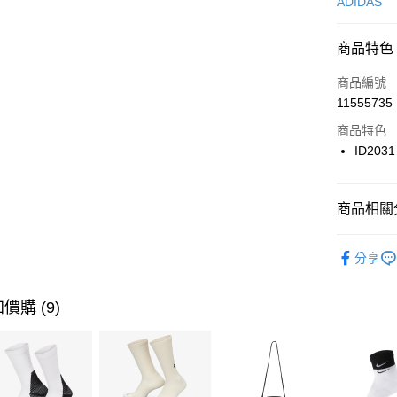
信用卡一
ADIDAS
信用卡分
商品特色
3 期 
商品編號
合作金
LINE Pay
11555735
華南商
Apple Pay
上海商
商品特色
國泰世
ID2031
悠遊付
臺灣中
匯豐（
全盈+PAY
聯邦商
商品相關分
元大商
AFTEE先
玉山商
品牌
AD
相關說明
分享
台新國
【關於「A
男性商品
台灣樂
AFTEE
便利好安
運動類型
運送方式
價購 (9)
１．簡單
２．便利
限時降價
7-11取貨
３．安心
每筆NT$1
【「AFT
宅配
１．於結帳