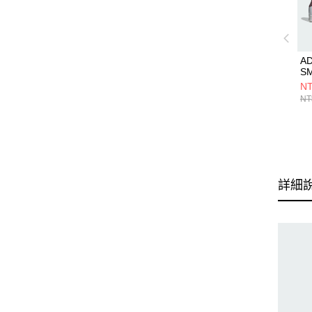
AD
S
IF
NT
NT
詳細