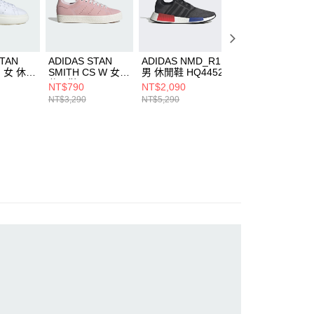
STAN
ADIDAS STAN
ADIDAS NMD_R1
ADIDAS STADT
F 女 休閒
SMITH CS W 女
男 休閒鞋 HQ4452
男 休閒鞋 JQ900
休閒鞋 IG0345
NT$790
NT$2,090
NT$2,290
NT$3,290
NT$5,290
NT$3,290