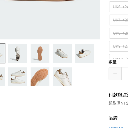
UK6（2
UK7（2
UK8（2
UK9（2
UK10（
數量
UK11（
付款與運
超取滿NT$
付款方式
品牌