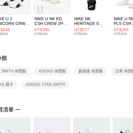
付」結帳
每筆NT$1
２．訂單
３．收到繳
付款後門
KE U J
NIKE U NK ED
NIKE NK
NIKE U N
／ATM／
NICORN CRW
CSH CREW 2P-
HERITAGE S
PLS CSH 
每筆NT$1
※ 請注意
R -160 男女 中
144 EMBRDY 男
SMIT 男女 側背包
144 DBL
$446
NT$365
NT$527
NT$284
絡購買商品
襪 FZ3393100
女 短統襪
BA5871010
襪 DH405
$550
NT$450
NT$650
NT$350
先享後付
FZ3073133
※ 交易是
是否繳費成
付客戶支
分類
【注意事
１．透過由
N SMITH 休閒鞋
ADIDAS 休閒鞋
愛迪達 休閒鞋
日常 休閒
交易，需
求債權轉
２．關於
DAS 鞋子
ADIDAS STAN SMITH
https://aft
３．未成
「AFTE
任。
買清單 一
４．使用「
即時審查
結果請求
５．嚴禁
形，恩沛