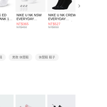
頁面，進行簡訊認證並確認金額後，即可完成結帳。
00，滿NT$1,500(含以上)免運費
成立數日內，您將收到繳費通知簡訊。
費通知簡訊後14天內，點擊此簡訊中的連結，可透過四大超商
市自取
K ED
NIKE U NK NSW
NIKE U NK CREW
NIKE U NK
網路銀行／等多元方式進行付款，方視為交易完成。
ANK 1P
EVERYDAY
EVERYDAY
EVERYDAY LTW
00，滿NT$1,500(含以上)免運費
：結帳手續完成當下不需立刻繳費，但若您需要取消訂單，請聯
 男 中統
ESSENTIAL CR
BBALL 3PR 男女
ANKLE 3PR 男女
NT$365
NT$527
NT$365
的店家。未經商家同意取消之訂單仍視為有效，需透過AFTEE
8104
男女 短統襪
長統襪
踝襪 SX7677010
NT$450
NT$650
NT$450
繳納相關費用。
DX5089103
DA2123010
否成功請以「AFTEE先享後付 」之結帳頁面顯示為準，若有關於
功／繳費後需取消欲退款等相關疑問，請聯繫「AFTEE先享後
援中心」
https://netprotections.freshdesk.com/support/home
項】
恩沛科技股份有限公司提供之「AFTEE先享後付」服務完成之
鞋
男款 休閒鞋
休閒鞋 鞋子
依本服務之必要範圍內提供個人資料，並將交易相關給付款項請
讓予恩沛科技股份有限公司。
個人資料處理事宜，請瀏覽以下網址：
ee.tw/terms/#terms3
年的使用者請事先徵得法定代理人或監護人之同意方可使用
E先享後付」，若未經同意申辦者引起之損失，本公司不負相關責
AFTEE先享後付」時，將依據個別帳號之用戶狀況，依本公司
核予不同之上限額度；若仍有額度不足之情形，本公司將視審查
用戶進行身份認證。
一人註冊多個帳號或使用他人資訊註冊。若發現惡意使用之情
科技股份有限公司將有權停止該用戶之使用額度並採取法律行