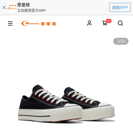
摩曼頓
開啟APP
立刻使用官方APP
0
1
/
10