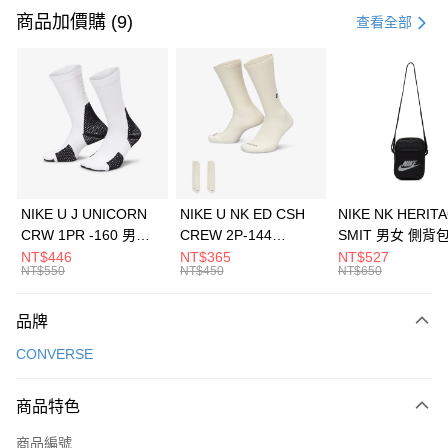
信用卡一次付款
商品加價購 (9)
查看全部
信用卡分期付款
3 期 0 利率 每期
NT$726
21家銀行
合作金庫商業銀行
第一商業銀行
LINE Pay
華南商業銀行
彰化商業銀行
Apple Pay
上海商業儲蓄銀行
台北富邦商業銀行
國泰世華商業銀行
兆豐國際商業銀行
悠遊付
臺灣中小企業銀行
台中商業銀行
NIKE U J UNICORN
NIKE U NK ED CSH
NIKE NK HERIT
匯豐（台灣）商業銀行
華泰商業銀行
CRW 1PR -160 男女
CREW 2P-144
SMIT 男女 側背
全盈+PAY
聯邦商業銀行
遠東國際商業銀行
中統襪 FZ3393100
EMBRDY 男女 短統襪
BA5871010
NT$446
NT$365
NT$527
元大商業銀行
永豐商業銀行
NT$550
NT$450
NT$650
AFTEE先享後付
FZ3073133
玉山商業銀行
星展（台灣）商業銀行
相關說明
台新國際商業銀行
中國信託商業銀行
品牌
【關於「AFTEE先享後付」】
台灣樂天信用卡公司
AFTEE先享後付是「在收到商品之後才付款」的支付方式。 讓您購物簡單
運送方式
CONVERSE
便利好安心！
１．簡單：不需註冊會員、不需綁卡、不需儲值。
7-11取貨(快速到店)
２．便利：只要手機號碼，簡訊認證，即可結帳。
商品特色
每筆NT$100，滿NT$1,500(含以上)免運費
３．安心：先確認商品／服務後，再付款。
商品編號
宅配
【「AFTEE先享後付」結帳流程】