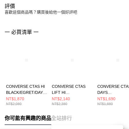
評價
喜歡這個商品嗎？購買後給他一個好評吧
一 必買清單 一
CONVERSE CTAS HI
CONVERSE CTAS
CONVERSE CTA
BLACK/EGRET/DAYS
LIFT HI
DAYS
AHEAD 女 休閒鞋
EGRET/EGRET/BLAC
AHEAD/EGRET/
NT$1,870
NT$2,140
NT$1,690
NT$2,080
NT$2,380
NT$1,880
A19056C
K 女 休閒鞋 A16107C
女 休閒鞋 A1905
你可能有興趣的商品
全站排行