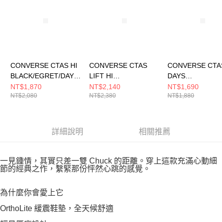
５．嚴禁一人註冊多個帳號或使用他人資訊註冊。若發現惡意使用之情形，
恩沛科技股份有限公司將有權停止該用戶之使用額度並採取法律行動。
CONVERSE CTAS HI
CONVERSE CTAS
CONVERSE CTA
BLACK/EGRET/DAYS
LIFT HI
DAYS
AHEAD 女 休閒鞋
EGRET/EGRET/BLAC
AHEAD/EGRET/
NT$1,870
NT$2,140
NT$1,690
NT$2,080
NT$2,380
NT$1,880
A19056C
K 女 休閒鞋 A16107C
女 休閒鞋 A1905
詳細說明
相關推薦
一見鍾情，其實只差一雙 Chuck 的距離。穿上這款充滿心動細
節的經典之作，繫緊那份怦然心跳的感覺。
為什麼你會愛上它
OrthoLite 緩震鞋墊，全天候舒適