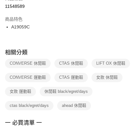
１．於結帳方式選擇「AFTEE先享後付」後，將跳轉至「AFTEE先享後付」
11548589
每筆NT$100，滿NT$1,500(含以上)免運費
結帳頁面，進行簡訊認證並確認金額後，即可完成結帳。
２．訂單成立數日內，您將收到繳費通知簡訊。
商品特色
付款後門市自取
３．收到繳費通知簡訊後14天內，點擊此簡訊中的連結，可透過四大超商／
A19059C
每筆NT$100，滿NT$1,500(含以上)免運費
ATM／網路銀行／等多元方式進行付款，方視為交易完成。
※ 請注意：結帳手續完成當下不需立刻繳費，但若您需要取消訂單，請聯絡
購買商品的店家。未經商家同意取消之訂單仍視為有效，需透過AFTEE先享
後付繳納相關費用。
※ 交易是否成功請以「AFTEE先享後付 」之結帳頁面顯示為準，若有關於
相關分類
是否繳費成功／繳費後需取消欲退款等相關疑問，請聯繫「AFTEE先享後付
客戶支援中心」
https://netprotections.freshdesk.com/support/home
CONVERSE 休閒鞋
CTAS 休閒鞋
LIFT OX 休閒鞋
【注意事項】
CONVERSE 運動鞋
CTAS 運動鞋
女款 休閒鞋
１．透過由恩沛科技股份有限公司提供之「AFTEE先享後付」服務完成之交
易，需依本服務之必要範圍內提供個人資料，並將交易相關給付款項請求債
權轉讓予恩沛科技股份有限公司。
女款 運動鞋
休閒鞋 black/egret/days
２．關於個人資料處理事宜，請瀏覽以下網址：
https://aftee.tw/terms/#terms3
ctas black/egret/days
ahead 休閒鞋
３．未成年的使用者請事先徵得法定代理人或監護人之同意方可使用
「AFTEE先享後付」，若未經同意申辦者引起之損失，本公司不負相關責
任。
一 必買清單 一
４．使用「AFTEE先享後付」時，將依據個別帳號之用戶狀況，依本公司即
時審查核予不同之上限額度；若仍有額度不足之情形，本公司將視審查結果
請求用戶進行身份認證。