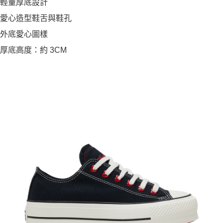
輕量厚底設計
愛心造型鞋舌與鞋孔
外底愛心圖樣
厚底高度：約 3CM