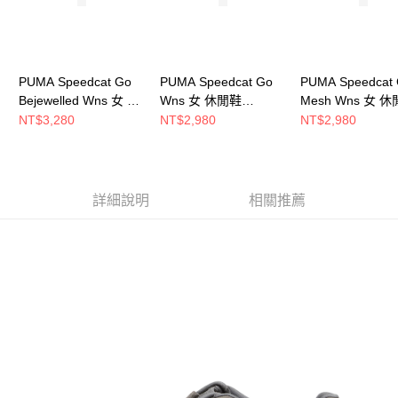
PUMA Speedcat Go
PUMA Speedcat Go
PUMA Speedcat
Bejewelled Wns 女 休
Wns 女 休閒鞋
Mesh Wns 女 
閒鞋 40490602
40358910
40532901
NT$3,280
NT$2,980
NT$2,980
詳細說明
相關推薦