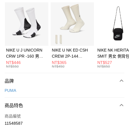
信用卡分期付款
3 期 0 利率 每期
NT$1,093
21家銀行
合作金庫商業銀行
第一商業銀行
LINE Pay
華南商業銀行
彰化商業銀行
Apple Pay
上海商業儲蓄銀行
台北富邦商業銀行
國泰世華商業銀行
兆豐國際商業銀行
悠遊付
臺灣中小企業銀行
台中商業銀行
NIKE U J UNICORN
NIKE U NK ED CSH
NIKE NK HERIT
匯豐（台灣）商業銀行
華泰商業銀行
CRW 1PR -160 男女
CREW 2P-144
SMIT 男女 側背
全盈+PAY
聯邦商業銀行
遠東國際商業銀行
中統襪 FZ3393100
EMBRDY 男女 短統襪
BA5871010
NT$446
NT$365
NT$527
元大商業銀行
永豐商業銀行
NT$550
NT$450
NT$650
AFTEE先享後付
FZ3073133
玉山商業銀行
星展（台灣）商業銀行
相關說明
台新國際商業銀行
中國信託商業銀行
品牌
【關於「AFTEE先享後付」】
台灣樂天信用卡公司
AFTEE先享後付是「在收到商品之後才付款」的支付方式。 讓您購物簡單
運送方式
PUMA
便利好安心！
１．簡單：不需註冊會員、不需綁卡、不需儲值。
7-11取貨(快速到店)
２．便利：只要手機號碼，簡訊認證，即可結帳。
商品特色
每筆NT$100，滿NT$1,500(含以上)免運費
３．安心：先確認商品／服務後，再付款。
商品編號
宅配
【「AFTEE先享後付」結帳流程】
１．於結帳方式選擇「AFTEE先享後付」後，將跳轉至「AFTEE先享後付」
11548587
每筆NT$100，滿NT$1,500(含以上)免運費
結帳頁面，進行簡訊認證並確認金額後，即可完成結帳。