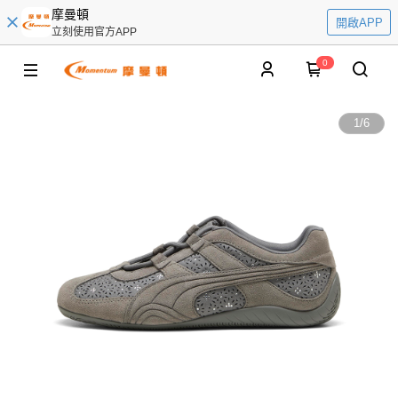
摩曼頓
開啟APP
立刻使用官方APP
0
1
/
6