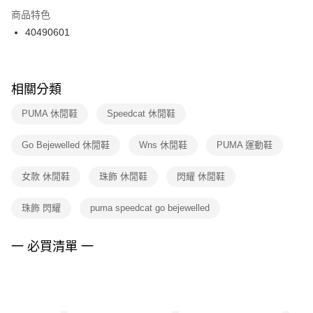
２．訂單成立數日內，您將收到繳費通知簡訊。
商品特色
付款後門市自取
３．收到繳費通知簡訊後14天內，點擊此簡訊中的連結，可透過四大超商／
40490601
每筆NT$100，滿NT$1,500(含以上)免運費
ATM／網路銀行／等多元方式進行付款，方視為交易完成。
※ 請注意：結帳手續完成當下不需立刻繳費，但若您需要取消訂單，請聯絡
購買商品的店家。未經商家同意取消之訂單仍視為有效，需透過AFTEE先享
後付繳納相關費用。
※ 交易是否成功請以「AFTEE先享後付 」之結帳頁面顯示為準，若有關於
相關分類
是否繳費成功／繳費後需取消欲退款等相關疑問，請聯繫「AFTEE先享後付
客戶支援中心」
https://netprotections.freshdesk.com/support/home
PUMA 休閒鞋
Speedcat 休閒鞋
【注意事項】
Go Bejewelled 休閒鞋
Wns 休閒鞋
PUMA 運動鞋
１．透過由恩沛科技股份有限公司提供之「AFTEE先享後付」服務完成之交
易，需依本服務之必要範圍內提供個人資料，並將交易相關給付款項請求債
權轉讓予恩沛科技股份有限公司。
女款 休閒鞋
珠飾 休閒鞋
閃耀 休閒鞋
２．關於個人資料處理事宜，請瀏覽以下網址：
https://aftee.tw/terms/#terms3
珠飾 閃耀
puma speedcat go bejewelled
３．未成年的使用者請事先徵得法定代理人或監護人之同意方可使用
「AFTEE先享後付」，若未經同意申辦者引起之損失，本公司不負相關責
任。
一 必買清單 一
４．使用「AFTEE先享後付」時，將依據個別帳號之用戶狀況，依本公司即
時審查核予不同之上限額度；若仍有額度不足之情形，本公司將視審查結果
請求用戶進行身份認證。
５．嚴禁一人註冊多個帳號或使用他人資訊註冊。若發現惡意使用之情形，
恩沛科技股份有限公司將有權停止該用戶之使用額度並採取法律行動。