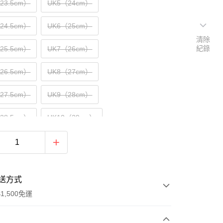
（23.5cm）
UK5（24cm）
（24.5cm）
UK6（25cm）
清除
紀錄
（25.5cm）
UK7（26cm）
（26.5cm）
UK8（27cm）
（27.5cm）
UK9（28cm）
（28.5cm）
UK10（29cm）
（29.5cm）
UK11（30cm）
31cm）
送方式
1,500免運