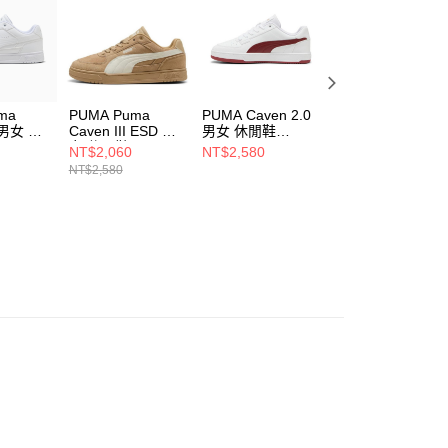
一人註冊多個帳號或使用他人資訊註冊。若發現惡意使用之情
科技股份有限公司將有權停止該用戶之使用額度並採取法律行
ma
PUMA Puma
PUMA Caven 2.0
PUMA Runtamed
I 男女 休
Caven III ESD 男
男女 休閒鞋
Plus 男女 休閒鞋
8401
女 休閒鞋
39229034
39125001
NT$2,060
NT$2,580
NT$2,580
40448604
NT$2,580