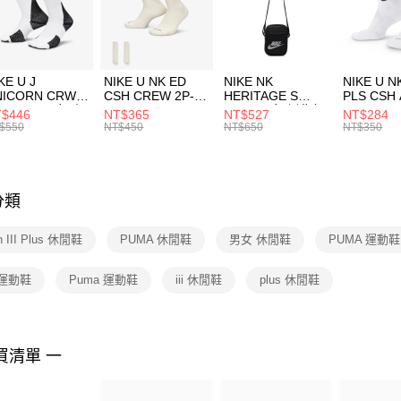
【「AFT
宅配
１．於結帳
付」結帳
每筆NT$1
２．訂單
３．收到繳
付款後門
KE U J
NIKE U NK ED
NIKE NK
NIKE U N
／ATM／
NICORN CRW
CSH CREW 2P-
HERITAGE S
PLS CSH 
每筆NT$1
※ 請注意
R -160 男女 中
144 EMBRDY 男
SMIT 男女 側背包
144 DBL
$446
NT$365
NT$527
NT$284
絡購買商品
襪 FZ3393100
女 短統襪
BA5871010
襪 DH405
$550
NT$450
NT$650
NT$350
先享後付
FZ3073133
※ 交易是
是否繳費成
付客戶支
分類
【注意事
１．透過由
n III Plus 休閒鞋
PUMA 休閒鞋
男女 休閒鞋
PUMA 運動鞋
交易，需
求債權轉
２．關於
 運動鞋
Puma 運動鞋
iii 休閒鞋
plus 休閒鞋
https://aft
３．未成
「AFTE
任。
買清單 一
４．使用「
即時審查
結果請求