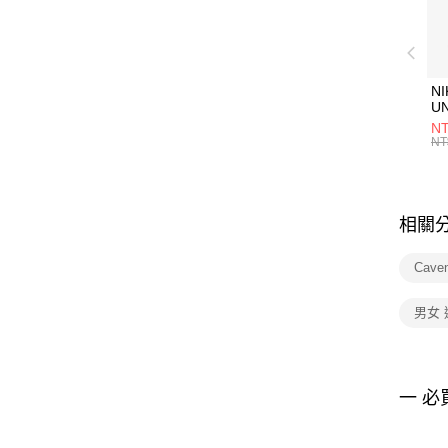
NI
U
1P
NT
統
NT
相關
Cave
男女
一 必