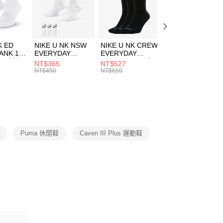
EE先享後付」結帳流程】
方式選擇「AFTEE先享後付」後，將跳轉至「AFTEE先享後
頁面，進行簡訊認證並確認金額後，即可完成結帳。
00，滿NT$1,500(含以上)免運費
成立數日內，您將收到繳費通知簡訊。
費通知簡訊後14天內，點擊此簡訊中的連結，可透過四大超商
市自取
K ED
NIKE U NK NSW
NIKE U NK CREW
NIKE U NK
網路銀行／等多元方式進行付款，方視為交易完成。
ANK 1P
EVERYDAY
EVERYDAY
EVERYDAY LTW
00，滿NT$1,500(含以上)免運費
：結帳手續完成當下不需立刻繳費，但若您需要取消訂單，請聯
 男 中統
ESSENTIAL CR
BBALL 3PR 男女
ANKLE 3PR 男女
NT$365
NT$527
NT$365
的店家。未經商家同意取消之訂單仍視為有效，需透過AFTEE
8104
男女 短統襪
長統襪
踝襪 SX7677010
NT$450
NT$650
NT$450
繳納相關費用。
DX5089103
DA2123010
否成功請以「AFTEE先享後付 」之結帳頁面顯示為準，若有關於
功／繳費後需取消欲退款等相關疑問，請聯繫「AFTEE先享後
援中心」
https://netprotections.freshdesk.com/support/home
項】
恩沛科技股份有限公司提供之「AFTEE先享後付」服務完成之
Puma 休閒鞋
Caven III Plus 運動鞋
依本服務之必要範圍內提供個人資料，並將交易相關給付款項請
讓予恩沛科技股份有限公司。
個人資料處理事宜，請瀏覽以下網址：
ee.tw/terms/#terms3
年的使用者請事先徵得法定代理人或監護人之同意方可使用
E先享後付」，若未經同意申辦者引起之損失，本公司不負相關責
AFTEE先享後付」時，將依據個別帳號之用戶狀況，依本公司
核予不同之上限額度；若仍有額度不足之情形，本公司將視審查
用戶進行身份認證。