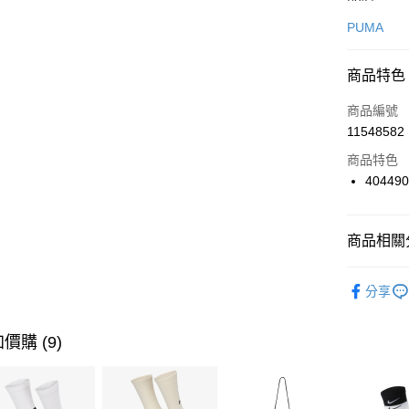
信用卡一
PUMA
信用卡分
商品特色
3 期 
商品編號
合作金
LINE Pay
11548582
華南商
Apple Pay
上海商
商品特色
國泰世
40449
悠遊付
臺灣中
匯豐（
全盈+PAY
聯邦商
商品相關分
元大商
AFTEE先
玉山商
品牌
P
相關說明
分享
台新國
【關於「A
男性商品
台灣樂
AFTEE
便利好安
女性商品
運送方式
價購 (9)
１．簡單
２．便利
運動類型
7-11取貨
３．安心
每筆NT$1
促銷活動