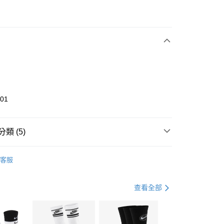
次付款
期付款
0 利率 每期
NT$893
21家銀行
庫商業銀行
第一商業銀行
業銀行
彰化商業銀行
業儲蓄銀行
台北富邦商業銀行
華商業銀行
兆豐國際商業銀行
001
小企業銀行
台中商業銀行
台灣）商業銀行
華泰商業銀行
業銀行
遠東國際商業銀行
類 (5)
業銀行
永豐商業銀行
享後付
業銀行
星展（台灣）商業銀行
UMA
全系列鞋款
客服
際商業銀行
中國信託商業銀行
FTEE先享後付」】
鞋類
休閒鞋
天信用卡公司
先享後付是「在收到商品之後才付款」的支付方式。 讓您購物簡單
心！
鞋類
休閒鞋
查看全部
：不需註冊會員、不需綁卡、不需儲值。
：只要手機號碼，簡訊認證，即可結帳。
休閒戶外
鞋
(快速到店)
：先確認商品／服務後，再付款。
00，滿NT$1,500(含以上)免運費
兒童/青少年｜鞋服6折起