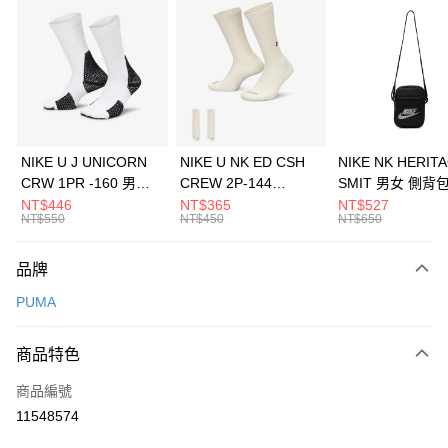
信用卡分期付款
3 期 0 利率 每期
NT$993
21家銀行
合作金庫商業銀行
第一商業銀行
LINE Pay
華南商業銀行
彰化商業銀行
Apple Pay
上海商業儲蓄銀行
台北富邦商業銀行
國泰世華商業銀行
兆豐國際商業銀行
悠遊付
臺灣中小企業銀行
台中商業銀行
NIKE U J UNICORN
NIKE U NK ED CSH
NIKE NK HERIT
匯豐（台灣）商業銀行
華泰商業銀行
CRW 1PR -160 男女
CREW 2P-144
SMIT 男女 側背
全盈+PAY
聯邦商業銀行
遠東國際商業銀行
中統襪 FZ3393100
EMBRDY 男女 短統襪
BA5871010
NT$446
NT$365
NT$527
元大商業銀行
永豐商業銀行
NT$550
NT$450
NT$650
AFTEE先享後付
FZ3073133
玉山商業銀行
星展（台灣）商業銀行
相關說明
台新國際商業銀行
中國信託商業銀行
品牌
【關於「AFTEE先享後付」】
台灣樂天信用卡公司
AFTEE先享後付是「在收到商品之後才付款」的支付方式。 讓您購物簡單
運送方式
PUMA
便利好安心！
１．簡單：不需註冊會員、不需綁卡、不需儲值。
7-11取貨(快速到店)
２．便利：只要手機號碼，簡訊認證，即可結帳。
商品特色
每筆NT$100，滿NT$1,500(含以上)免運費
３．安心：先確認商品／服務後，再付款。
商品編號
宅配
【「AFTEE先享後付」結帳流程】
１．於結帳方式選擇「AFTEE先享後付」後，將跳轉至「AFTEE先享後付」
11548574
每筆NT$100，滿NT$1,500(含以上)免運費
結帳頁面，進行簡訊認證並確認金額後，即可完成結帳。