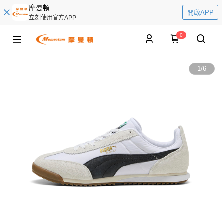
摩曼頓
開啟APP
立刻使用官方APP
0
1
/
6