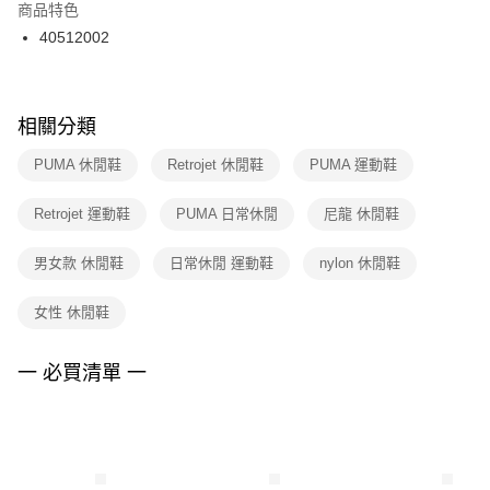
２．訂單成立數日內，您將收到繳費通知簡訊。
商品特色
付款後門市自取
３．收到繳費通知簡訊後14天內，點擊此簡訊中的連結，可透過四大超商／
40512002
每筆NT$100，滿NT$1,500(含以上)免運費
ATM／網路銀行／等多元方式進行付款，方視為交易完成。
※ 請注意：結帳手續完成當下不需立刻繳費，但若您需要取消訂單，請聯絡
購買商品的店家。未經商家同意取消之訂單仍視為有效，需透過AFTEE先享
後付繳納相關費用。
※ 交易是否成功請以「AFTEE先享後付 」之結帳頁面顯示為準，若有關於
相關分類
是否繳費成功／繳費後需取消欲退款等相關疑問，請聯繫「AFTEE先享後付
客戶支援中心」
https://netprotections.freshdesk.com/support/home
PUMA 休閒鞋
Retrojet 休閒鞋
PUMA 運動鞋
【注意事項】
Retrojet 運動鞋
PUMA 日常休閒
尼龍 休閒鞋
１．透過由恩沛科技股份有限公司提供之「AFTEE先享後付」服務完成之交
易，需依本服務之必要範圍內提供個人資料，並將交易相關給付款項請求債
權轉讓予恩沛科技股份有限公司。
男女款 休閒鞋
日常休閒 運動鞋
nylon 休閒鞋
２．關於個人資料處理事宜，請瀏覽以下網址：
https://aftee.tw/terms/#terms3
女性 休閒鞋
３．未成年的使用者請事先徵得法定代理人或監護人之同意方可使用
「AFTEE先享後付」，若未經同意申辦者引起之損失，本公司不負相關責
任。
一 必買清單 一
４．使用「AFTEE先享後付」時，將依據個別帳號之用戶狀況，依本公司即
時審查核予不同之上限額度；若仍有額度不足之情形，本公司將視審查結果
請求用戶進行身份認證。
５．嚴禁一人註冊多個帳號或使用他人資訊註冊。若發現惡意使用之情形，
恩沛科技股份有限公司將有權停止該用戶之使用額度並採取法律行動。