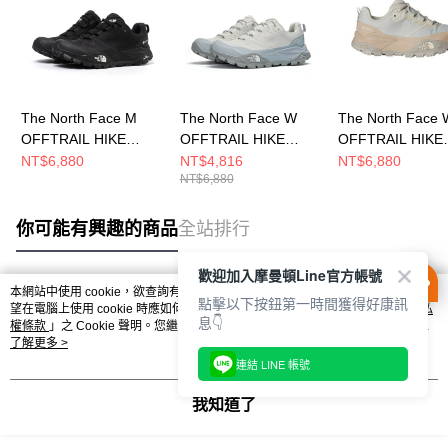
The North Face M
The North Face W
The North Face 
OFFTRAIL HIKE
OFFTRAIL HIKE
OFFTRAIL HIKE
GORE-TEX 男 登山鞋
GORE-TEX 女 登山鞋
GORE-TEX 女 
NT$6,880
NT$4,816
NT$6,880
NT$6,880
NF0A8AEGKY4
NF0A8AEHL0T
NF0A8AEHC8R
你可能有興趣的商品
全站排行
歡迎加入摩曼頓Line官方帳號
本網站中使用 cookie，欲查詢有關本網站使用 cookie 方式之詳情，及若您不希
點擊以下按鈕第一時間獲得好康訊
熱門標籤
望在電腦上使用 cookie 時應如何變更電腦的 cookie 設定，請參閱本網站「
隱私
息👇
權條款
」之 Cookie 聲明。您繼續使用本網站即表示您同意本公司得按本網站使
用條款之 Cookie 聲明使用 cookie。
了解更多 >
連結 LINE 帳號
我知道了