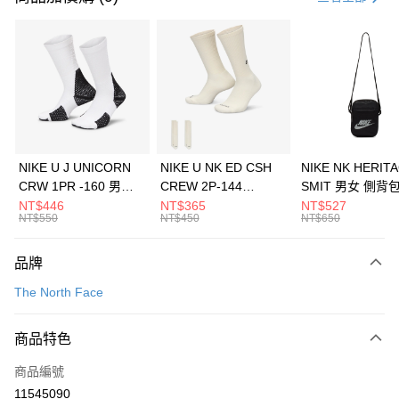
信用卡分期付款
3 期 0 利率 每期
NT$2,293
21家銀行
合作金庫商業銀行
第一商業銀行
LINE Pay
華南商業銀行
彰化商業銀行
Apple Pay
上海商業儲蓄銀行
台北富邦商業銀行
國泰世華商業銀行
兆豐國際商業銀行
悠遊付
臺灣中小企業銀行
台中商業銀行
NIKE U J UNICORN
NIKE U NK ED CSH
NIKE NK HERIT
匯豐（台灣）商業銀行
華泰商業銀行
CRW 1PR -160 男女
CREW 2P-144
SMIT 男女 側背
全盈+PAY
聯邦商業銀行
遠東國際商業銀行
中統襪 FZ3393100
EMBRDY 男女 短統襪
BA5871010
NT$446
NT$365
NT$527
元大商業銀行
永豐商業銀行
NT$550
NT$450
NT$650
AFTEE先享後付
FZ3073133
玉山商業銀行
星展（台灣）商業銀行
相關說明
台新國際商業銀行
中國信託商業銀行
品牌
【關於「AFTEE先享後付」】
台灣樂天信用卡公司
AFTEE先享後付是「在收到商品之後才付款」的支付方式。 讓您購物簡單
運送方式
The North Face
便利好安心！
１．簡單：不需註冊會員、不需綁卡、不需儲值。
7-11取貨(快速到店)
２．便利：只要手機號碼，簡訊認證，即可結帳。
商品特色
每筆NT$100，滿NT$1,500(含以上)免運費
３．安心：先確認商品／服務後，再付款。
商品編號
宅配
【「AFTEE先享後付」結帳流程】
１．於結帳方式選擇「AFTEE先享後付」後，將跳轉至「AFTEE先享後付」
11545090
每筆NT$100，滿NT$1,500(含以上)免運費