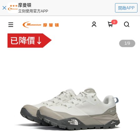
摩曼頓
開啟APP
立刻使用官方APP
0
1
/
9