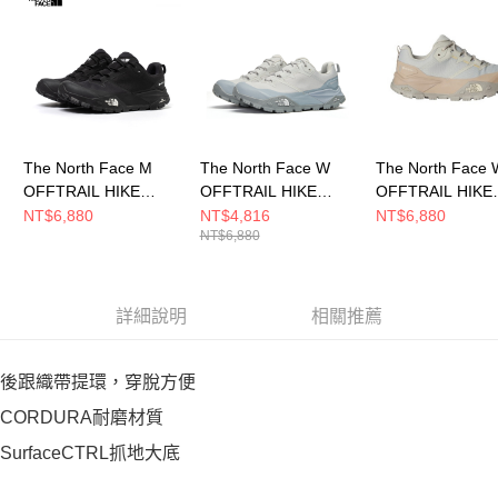
The North Face M
The North Face W
The North Face 
OFFTRAIL HIKE
OFFTRAIL HIKE
OFFTRAIL HIKE
GORE-TEX 男 登山鞋
GORE-TEX 女 登山鞋
GORE-TEX 女 
NT$6,880
NT$4,816
NT$6,880
NT$6,880
NF0A8AEGKY4
NF0A8AEHL0T
NF0A8AEHC8R
詳細說明
相關推薦
後跟織帶提環，穿脫方便
CORDURA耐磨材質
SurfaceCTRL抓地大底