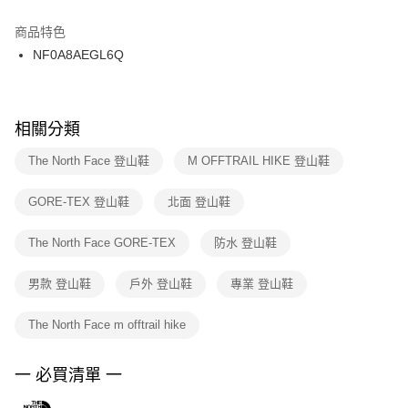
結帳頁面，進行簡訊認證並確認金額後，即可完成結帳。
２．訂單成立數日內，您將收到繳費通知簡訊。
商品特色
付款後門市自取
３．收到繳費通知簡訊後14天內，點擊此簡訊中的連結，可透過四大超商／
NF0A8AEGL6Q
每筆NT$100，滿NT$1,500(含以上)免運費
ATM／網路銀行／等多元方式進行付款，方視為交易完成。
※ 請注意：結帳手續完成當下不需立刻繳費，但若您需要取消訂單，請聯絡
購買商品的店家。未經商家同意取消之訂單仍視為有效，需透過AFTEE先享
後付繳納相關費用。
※ 交易是否成功請以「AFTEE先享後付 」之結帳頁面顯示為準，若有關於
相關分類
是否繳費成功／繳費後需取消欲退款等相關疑問，請聯繫「AFTEE先享後付
客戶支援中心」
https://netprotections.freshdesk.com/support/home
The North Face 登山鞋
M OFFTRAIL HIKE 登山鞋
【注意事項】
GORE-TEX 登山鞋
北面 登山鞋
１．透過由恩沛科技股份有限公司提供之「AFTEE先享後付」服務完成之交
易，需依本服務之必要範圍內提供個人資料，並將交易相關給付款項請求債
權轉讓予恩沛科技股份有限公司。
The North Face GORE-TEX
防水 登山鞋
２．關於個人資料處理事宜，請瀏覽以下網址：
https://aftee.tw/terms/#terms3
男款 登山鞋
戶外 登山鞋
專業 登山鞋
３．未成年的使用者請事先徵得法定代理人或監護人之同意方可使用
「AFTEE先享後付」，若未經同意申辦者引起之損失，本公司不負相關責
任。
The North Face m offtrail hike
４．使用「AFTEE先享後付」時，將依據個別帳號之用戶狀況，依本公司即
時審查核予不同之上限額度；若仍有額度不足之情形，本公司將視審查結果
請求用戶進行身份認證。
一 必買清單 一
５．嚴禁一人註冊多個帳號或使用他人資訊註冊。若發現惡意使用之情形，
恩沛科技股份有限公司將有權停止該用戶之使用額度並採取法律行動。