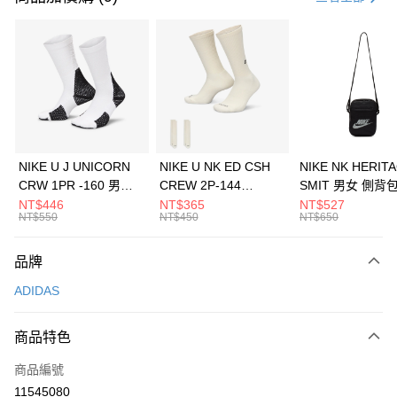
信用卡分期付款
3 期 0 利率 每期
NT$1,230
21家銀行
合作金庫商業銀行
第一商業銀行
LINE Pay
華南商業銀行
彰化商業銀行
Apple Pay
上海商業儲蓄銀行
台北富邦商業銀行
國泰世華商業銀行
兆豐國際商業銀行
悠遊付
臺灣中小企業銀行
台中商業銀行
NIKE U J UNICORN
NIKE U NK ED CSH
NIKE NK HERIT
匯豐（台灣）商業銀行
華泰商業銀行
CRW 1PR -160 男女
CREW 2P-144
SMIT 男女 側背
全盈+PAY
聯邦商業銀行
遠東國際商業銀行
中統襪 FZ3393100
EMBRDY 男女 短統襪
BA5871010
NT$446
NT$365
NT$527
元大商業銀行
永豐商業銀行
NT$550
NT$450
NT$650
AFTEE先享後付
FZ3073133
玉山商業銀行
星展（台灣）商業銀行
相關說明
台新國際商業銀行
中國信託商業銀行
品牌
【關於「AFTEE先享後付」】
台灣樂天信用卡公司
AFTEE先享後付是「在收到商品之後才付款」的支付方式。 讓您購物簡單
運送方式
ADIDAS
便利好安心！
１．簡單：不需註冊會員、不需綁卡、不需儲值。
7-11取貨(快速到店)
２．便利：只要手機號碼，簡訊認證，即可結帳。
商品特色
每筆NT$100，滿NT$1,500(含以上)免運費
３．安心：先確認商品／服務後，再付款。
商品編號
宅配
【「AFTEE先享後付」結帳流程】
１．於結帳方式選擇「AFTEE先享後付」後，將跳轉至「AFTEE先享後付」
11545080
每筆NT$100，滿NT$1,500(含以上)免運費