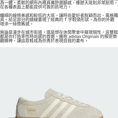
為一體。柔軟的網布內裡具備舒適腳感，橡膠大底則非常耐用，
在各種表面上都能提供可靠的抓地力。
纖細的線條美感和較低的大底，讓時尚愛好者脫穎而出、風格獨
具。前足部分的縫線重現了經典的 T 字鞋頭形狀，為你的外觀
增添一絲懷舊感。
無論是漫步在城市街道，還是想在休閒聚會中展現個性，這雙鞋
都是你打造率性時尚感的首選。擁抱 adidas Originals 的叛逆樂
觀精神，讓這款鞋成為你勇於表現自我的畫布。