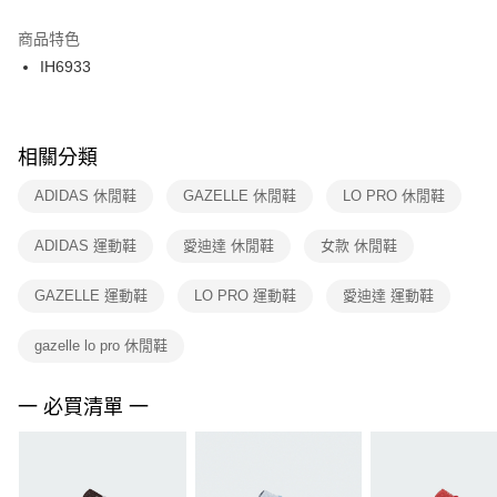
結帳頁面，進行簡訊認證並確認金額後，即可完成結帳。
２．訂單成立數日內，您將收到繳費通知簡訊。
商品特色
付款後門市自取
３．收到繳費通知簡訊後14天內，點擊此簡訊中的連結，可透過四大超商／
IH6933
每筆NT$100，滿NT$1,500(含以上)免運費
ATM／網路銀行／等多元方式進行付款，方視為交易完成。
※ 請注意：結帳手續完成當下不需立刻繳費，但若您需要取消訂單，請聯絡
購買商品的店家。未經商家同意取消之訂單仍視為有效，需透過AFTEE先享
後付繳納相關費用。
※ 交易是否成功請以「AFTEE先享後付 」之結帳頁面顯示為準，若有關於
相關分類
是否繳費成功／繳費後需取消欲退款等相關疑問，請聯繫「AFTEE先享後付
客戶支援中心」
https://netprotections.freshdesk.com/support/home
ADIDAS 休閒鞋
GAZELLE 休閒鞋
LO PRO 休閒鞋
【注意事項】
ADIDAS 運動鞋
愛迪達 休閒鞋
女款 休閒鞋
１．透過由恩沛科技股份有限公司提供之「AFTEE先享後付」服務完成之交
易，需依本服務之必要範圍內提供個人資料，並將交易相關給付款項請求債
權轉讓予恩沛科技股份有限公司。
GAZELLE 運動鞋
LO PRO 運動鞋
愛迪達 運動鞋
２．關於個人資料處理事宜，請瀏覽以下網址：
https://aftee.tw/terms/#terms3
gazelle lo pro 休閒鞋
３．未成年的使用者請事先徵得法定代理人或監護人之同意方可使用
「AFTEE先享後付」，若未經同意申辦者引起之損失，本公司不負相關責
任。
一 必買清單 一
４．使用「AFTEE先享後付」時，將依據個別帳號之用戶狀況，依本公司即
時審查核予不同之上限額度；若仍有額度不足之情形，本公司將視審查結果
請求用戶進行身份認證。
５．嚴禁一人註冊多個帳號或使用他人資訊註冊。若發現惡意使用之情形，
恩沛科技股份有限公司將有權停止該用戶之使用額度並採取法律行動。