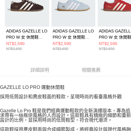
ADIDAS GAZELLE LO
ADIDAS GAZELLE LO
ADIDAS GAZELL
PRO W 女 休閒鞋
PRO W 女 休閒鞋
PRO W 女 休閒
IH6932
JR8893
JR5744
NT$2,590
NT$2,590
NT$2,590
NT$3,690
NT$3,690
NT$3,690
詳細說明
相關推薦
GAZELLE LO PRO 運動休閒鞋
採用低筒設計和麂皮鞋面的鞋款，呈現時尚的看臺風格外觀
Gazelle Lo Pro 鞋是我們經典運動鞋款的全新演繹版本，專為追
求帶有一絲叛逆風格的人而設計。這款鞋具有精緻的細節和重新
設計的比例，並採用時尚的低筒鞋型，符合現代潮流。
這款鞋採用麂皮鞋面與合成細節製成，將經典設計與現代風格融