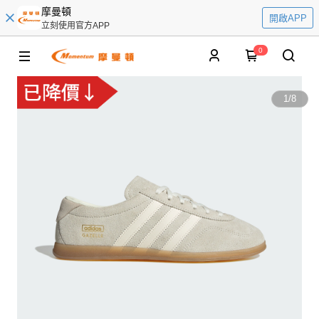
摩曼頓
開啟APP
立刻使用官方APP
0
1
/
8