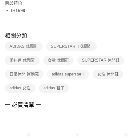
２．訂單成立數日內，您將收到繳費通知簡訊。
商品特色
付款後門市自取
３．收到繳費通知簡訊後14天內，點擊此簡訊中的連結，可透過四大超商／
IH1599
每筆NT$100，滿NT$1,500(含以上)免運費
ATM／網路銀行／等多元方式進行付款，方視為交易完成。
※ 請注意：結帳手續完成當下不需立刻繳費，但若您需要取消訂單，請聯絡
購買商品的店家。未經商家同意取消之訂單仍視為有效，需透過AFTEE先享
後付繳納相關費用。
※ 交易是否成功請以「AFTEE先享後付 」之結帳頁面顯示為準，若有關於
相關分類
是否繳費成功／繳費後需取消欲退款等相關疑問，請聯繫「AFTEE先享後付
客戶支援中心」
https://netprotections.freshdesk.com/support/home
ADIDAS 休閒鞋
SUPERSTAR II 休閒鞋
【注意事項】
愛迪達 休閒鞋
女款 休閒鞋
SUPERSTAR 休閒鞋
１．透過由恩沛科技股份有限公司提供之「AFTEE先享後付」服務完成之交
易，需依本服務之必要範圍內提供個人資料，並將交易相關給付款項請求債
權轉讓予恩沛科技股份有限公司。
日常休閒 運動鞋
adidas superstar ii
女性 休閒鞋
２．關於個人資料處理事宜，請瀏覽以下網址：
https://aftee.tw/terms/#terms3
adidas 女性
adidas 鞋子
３．未成年的使用者請事先徵得法定代理人或監護人之同意方可使用
「AFTEE先享後付」，若未經同意申辦者引起之損失，本公司不負相關責
任。
一 必買清單 一
４．使用「AFTEE先享後付」時，將依據個別帳號之用戶狀況，依本公司即
時審查核予不同之上限額度；若仍有額度不足之情形，本公司將視審查結果
請求用戶進行身份認證。
５．嚴禁一人註冊多個帳號或使用他人資訊註冊。若發現惡意使用之情形，
恩沛科技股份有限公司將有權停止該用戶之使用額度並採取法律行動。