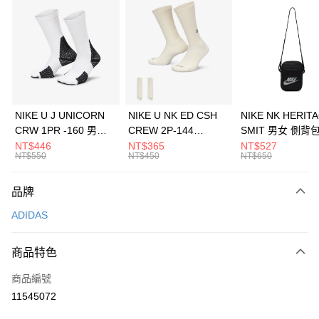
信用卡分期付款
3 期 0 利率 每期
NT$1,296
21家銀行
合作金庫商業銀行
第一商業銀行
LINE Pay
華南商業銀行
彰化商業銀行
Apple Pay
上海商業儲蓄銀行
台北富邦商業銀行
國泰世華商業銀行
兆豐國際商業銀行
悠遊付
臺灣中小企業銀行
台中商業銀行
NIKE U J UNICORN
NIKE U NK ED CSH
NIKE NK HERIT
匯豐（台灣）商業銀行
華泰商業銀行
CRW 1PR -160 男女
CREW 2P-144
SMIT 男女 側背
全盈+PAY
聯邦商業銀行
遠東國際商業銀行
中統襪 FZ3393100
EMBRDY 男女 短統襪
BA5871010
NT$446
NT$365
NT$527
元大商業銀行
永豐商業銀行
NT$550
NT$450
NT$650
AFTEE先享後付
FZ3073133
玉山商業銀行
星展（台灣）商業銀行
相關說明
台新國際商業銀行
中國信託商業銀行
品牌
【關於「AFTEE先享後付」】
台灣樂天信用卡公司
AFTEE先享後付是「在收到商品之後才付款」的支付方式。 讓您購物簡單
運送方式
ADIDAS
便利好安心！
１．簡單：不需註冊會員、不需綁卡、不需儲值。
7-11取貨(快速到店)
２．便利：只要手機號碼，簡訊認證，即可結帳。
商品特色
每筆NT$100，滿NT$1,500(含以上)免運費
３．安心：先確認商品／服務後，再付款。
商品編號
宅配
【「AFTEE先享後付」結帳流程】
１．於結帳方式選擇「AFTEE先享後付」後，將跳轉至「AFTEE先享後付」
11545072
每筆NT$100，滿NT$1,500(含以上)免運費
結帳頁面，進行簡訊認證並確認金額後，即可完成結帳。