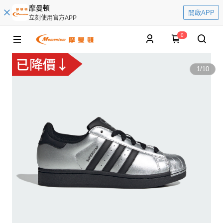
摩曼頓
開啟APP
立刻使用官方APP
0
1
/
10