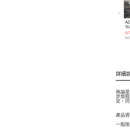
AD
S
E
NT
JI
NT
詳細
無論是
步旅程
足，同
產品資
一般版