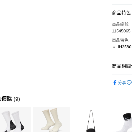
信用卡分
商品特色
3 期 
商品編號
合作金
LINE Pay
11545065
華南商
Apple Pay
上海商
商品特色
國泰世
IH2580
悠遊付
臺灣中
匯豐（
全盈+PAY
聯邦商
商品相關分
元大商
AFTEE先
玉山商
品牌
AD
相關說明
分享
台新國
【關於「A
男性商品
台灣樂
AFTEE
便利好安
運動類型
運送方式
價購 (9)
１．簡單
２．便利
7-11取貨
３．安心
每筆NT$1
【「AFT
宅配
１．於結帳