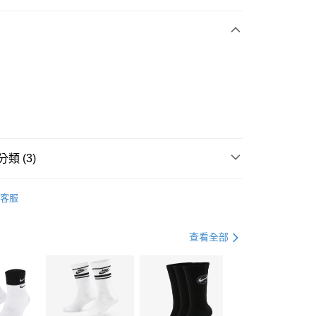
期付款
0 利率 每期
NT$996
21家銀行
庫商業銀行
第一商業銀行
業銀行
彰化商業銀行
業儲蓄銀行
台北富邦商業銀行
華商業銀行
兆豐國際商業銀行
小企業銀行
台中商業銀行
台灣）商業銀行
華泰商業銀行
業銀行
遠東國際商業銀行
類 (3)
業銀行
永豐商業銀行
享後付
業銀行
星展（台灣）商業銀行
IDAS
全系列鞋款
客服
際商業銀行
中國信託商業銀行
FTEE先享後付」】
鞋類
跑步鞋/慢跑鞋
天信用卡公司
先享後付是「在收到商品之後才付款」的支付方式。 讓您購物簡單
心！
跑步訓練
鞋
查看全部
：不需註冊會員、不需綁卡、不需儲值。
：只要手機號碼，簡訊認證，即可結帳。
(快速到店)
：先確認商品／服務後，再付款。
00，滿NT$1,500(含以上)免運費
EE先享後付」結帳流程】
方式選擇「AFTEE先享後付」後，將跳轉至「AFTEE先享後