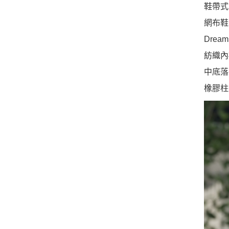
鞋帶式
網布鞋
Dream
紡織內
中底落
橡膠柱