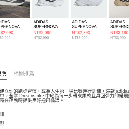
動。
IDAS
ADIDAS
ADIDAS
ADIDAS
UPERNOVA
SUPERNOVA
SUPERNOVA
SUPERN
ASE M 男 跑步鞋
EASE W 女 跑步鞋
RISE 3 W 女 跑步
RISE 3 
$2,090
NT$2,090
NT$2,790
NT$3,190
1426
JH8558
鞋 JR7388
鞋 KI3617
$2,990
NT$2,990
NT$3,990
NT$3,990
說明
相關推薦
建立你的跑步習慣，或為人生第一場比賽進行訓練，這款 adid
中。全掌 Dreamstrike 中底為每一步帶來柔軟且具回彈力
時在運動時提供良好通風循環。
訊
型