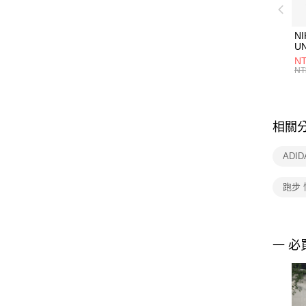
NI
U
1P
NT
統
NT
相關
ADI
跑步 
一 必