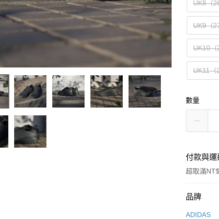
UK8（2
UK9（2
UK10（
UK11（
數量
付款與運
超取滿NT$
付款方式
品牌
信用卡一
ADIDAS