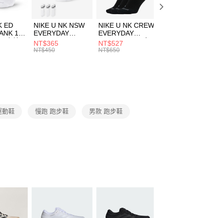
頁面，進行簡訊認證並確認金額後，即可完成結帳。
00，滿NT$1,500(含以上)免運費
成立數日內，您將收到繳費通知簡訊。
費通知簡訊後14天內，點擊此簡訊中的連結，可透過四大超商
市自取
K ED
NIKE U NK NSW
NIKE U NK CREW
NIKE U NK
網路銀行／等多元方式進行付款，方視為交易完成。
ANK 1P
EVERYDAY
EVERYDAY
EVERYDAY LTW
00，滿NT$1,500(含以上)免運費
：結帳手續完成當下不需立刻繳費，但若您需要取消訂單，請聯
 男 中統
ESSENTIAL CR
BBALL 3PR 男女
ANKLE 3PR 男女
NT$365
NT$527
NT$365
的店家。未經商家同意取消之訂單仍視為有效，需透過AFTEE
8104
男女 短統襪
長統襪
踝襪 SX7677010
NT$450
NT$650
NT$450
繳納相關費用。
DX5089103
DA2123010
否成功請以「AFTEE先享後付 」之結帳頁面顯示為準，若有關於
功／繳費後需取消欲退款等相關疑問，請聯繫「AFTEE先享後
援中心」
https://netprotections.freshdesk.com/support/home
項】
恩沛科技股份有限公司提供之「AFTEE先享後付」服務完成之
 運動鞋
慢跑 跑步鞋
男款 跑步鞋
依本服務之必要範圍內提供個人資料，並將交易相關給付款項請
讓予恩沛科技股份有限公司。
個人資料處理事宜，請瀏覽以下網址：
ee.tw/terms/#terms3
年的使用者請事先徵得法定代理人或監護人之同意方可使用
E先享後付」，若未經同意申辦者引起之損失，本公司不負相關責
AFTEE先享後付」時，將依據個別帳號之用戶狀況，依本公司
核予不同之上限額度；若仍有額度不足之情形，本公司將視審查
用戶進行身份認證。
一人註冊多個帳號或使用他人資訊註冊。若發現惡意使用之情
科技股份有限公司將有權停止該用戶之使用額度並採取法律行