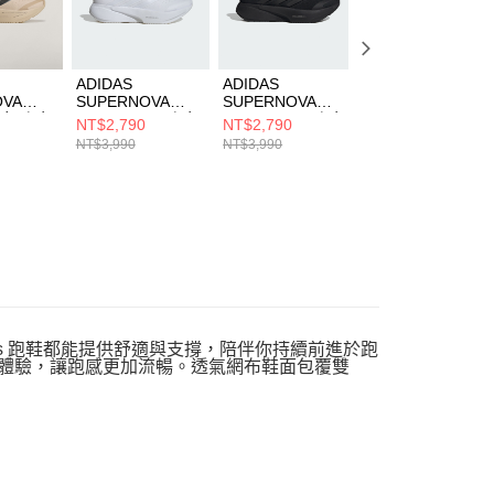
ADIDAS
ADIDAS
ADIDAS
OVA
SUPERNOVA
SUPERNOVA
SUPERNOVA
W 女 跑步
RISE 3 M 男 跑步
RISE 3 M 男 跑步
RISE 3 M 男 跑步
NT$2,790
NT$2,790
NT$3,190
鞋 JP8673
鞋 JR2280
鞋 KK1202
NT$3,990
NT$3,990
NT$3,990
as 跑鞋都能提供舒適與支撐，陪伴你持續前進於跑
的緩震體驗，讓跑感更加流暢。透氣網布鞋面包覆雙