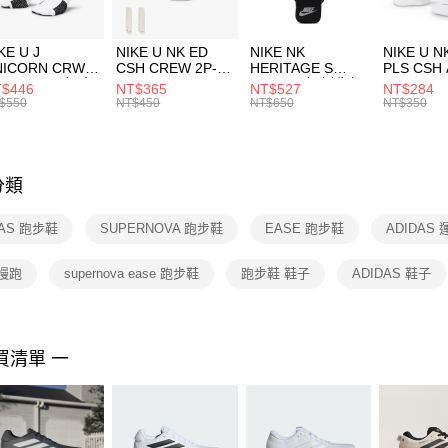
付」結帳
每筆NT$1
２．訂單
３．收到繳
付款後門
KE U J
NIKE U NK ED
NIKE NK
NIKE U N
／ATM／
NICORN CRW
CSH CREW 2P-
HERITAGE S
PLS CSH 
每筆NT$1
※ 請注意
R -160 男女 中
144 EMBRDY 男
SMIT 男女 側背包
144 DBL
$446
NT$365
NT$527
NT$284
絡購買商品
襪 FZ3393100
女 短統襪
BA5871010
襪 DH405
$550
NT$450
NT$650
NT$350
先享後付
FZ3073133
※ 交易是
是否繳費成
付客戶支
分類
【注意事
１．透過由
DAS 跑步鞋
SUPERNOVA 跑步鞋
EASE 跑步鞋
ADIDAS
交易，需
求債權轉
２．關於
慢跑
supernova ease 跑步鞋
跑步鞋 鞋子
ADIDAS 鞋子
https://aft
３．未成
「AFTE
任。
買清單 一
４．使用「
即時審查
結果請求
５．嚴禁
形，恩沛