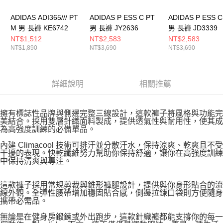
ADIDAS ADI365/// PT
ADIDAS P ESS C PT
ADIDAS P ESS C
M 男 長褲 KE6742
男 長褲 JY2636
男 長褲 JD3339
NT$1,512
NT$2,583
NT$2,583
NT$1,890
NT$3,690
NT$3,690
詳細說明
相關推薦
擁有標誌性品牌與側邊完整三線設計，這款褲子將風格與功能完
美結合。採用雙層針織面料製成，提供透氣性與耐用性，使其成
為高強度訓練的必備單品。
內建 Climacool 技術可排汗並分散汗水，保持涼爽、乾爽且不受
干擾的表現。快乾纖維努力幫助你保持舒適，讓你在高強度訓練
中保持清爽與專注。
這款褲子採用常規剪裁與錐形褲腿設計，提供與你身形貼合的流
線外觀。全彈性腰帶增加穩固貼合感，側邊拉鍊口袋則方便隨身
攜帶必需品。
無論是在健身房鍛鍊或外出跑步，這款針織褲都能支撐你的每一