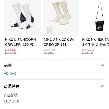
信用卡分期付款
3 期 0 利率 每期
NT$630
21家銀行
合作金庫商業銀行
第一商業銀行
LINE Pay
華南商業銀行
彰化商業銀行
Apple Pay
上海商業儲蓄銀行
台北富邦商業銀行
國泰世華商業銀行
兆豐國際商業銀行
悠遊付
臺灣中小企業銀行
台中商業銀行
NIKE U J UNICORN
NIKE U NK ED CSH
NIKE NK HERIT
匯豐（台灣）商業銀行
華泰商業銀行
CRW 1PR -160 男女
CREW 2P-144
SMIT 男女 側背
全盈+PAY
聯邦商業銀行
遠東國際商業銀行
中統襪 FZ3393100
EMBRDY 男女 短統襪
BA5871010
NT$446
NT$365
NT$527
元大商業銀行
永豐商業銀行
NT$550
NT$450
NT$650
AFTEE先享後付
FZ3073133
玉山商業銀行
星展（台灣）商業銀行
相關說明
台新國際商業銀行
中國信託商業銀行
品牌
【關於「AFTEE先享後付」】
台灣樂天信用卡公司
AFTEE先享後付是「在收到商品之後才付款」的支付方式。 讓您購物簡單
運送方式
ADIDAS
便利好安心！
１．簡單：不需註冊會員、不需綁卡、不需儲值。
7-11取貨(快速到店)
２．便利：只要手機號碼，簡訊認證，即可結帳。
商品特色
每筆NT$100，滿NT$1,500(含以上)免運費
３．安心：先確認商品／服務後，再付款。
商品編號
宅配
【「AFTEE先享後付」結帳流程】
１．於結帳方式選擇「AFTEE先享後付」後，將跳轉至「AFTEE先享後付」
11545058
每筆NT$100，滿NT$1,500(含以上)免運費
結帳頁面，進行簡訊認證並確認金額後，即可完成結帳。