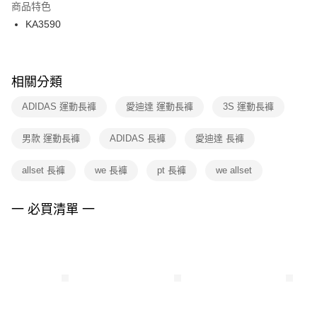
２．訂單成立數日內，您將收到繳費通知簡訊。
商品特色
付款後門市自取
３．收到繳費通知簡訊後14天內，點擊此簡訊中的連結，可透過四大超商／
KA3590
每筆NT$100，滿NT$1,500(含以上)免運費
ATM／網路銀行／等多元方式進行付款，方視為交易完成。
※ 請注意：結帳手續完成當下不需立刻繳費，但若您需要取消訂單，請聯絡
購買商品的店家。未經商家同意取消之訂單仍視為有效，需透過AFTEE先享
後付繳納相關費用。
※ 交易是否成功請以「AFTEE先享後付 」之結帳頁面顯示為準，若有關於
相關分類
是否繳費成功／繳費後需取消欲退款等相關疑問，請聯繫「AFTEE先享後付
客戶支援中心」
https://netprotections.freshdesk.com/support/home
ADIDAS 運動長褲
愛迪達 運動長褲
3S 運動長褲
【注意事項】
男款 運動長褲
ADIDAS 長褲
愛迪達 長褲
１．透過由恩沛科技股份有限公司提供之「AFTEE先享後付」服務完成之交
易，需依本服務之必要範圍內提供個人資料，並將交易相關給付款項請求債
權轉讓予恩沛科技股份有限公司。
allset 長褲
we 長褲
pt 長褲
we allset
２．關於個人資料處理事宜，請瀏覽以下網址：
https://aftee.tw/terms/#terms3
３．未成年的使用者請事先徵得法定代理人或監護人之同意方可使用
一 必買清單 一
「AFTEE先享後付」，若未經同意申辦者引起之損失，本公司不負相關責
任。
４．使用「AFTEE先享後付」時，將依據個別帳號之用戶狀況，依本公司即
時審查核予不同之上限額度；若仍有額度不足之情形，本公司將視審查結果
請求用戶進行身份認證。
５．嚴禁一人註冊多個帳號或使用他人資訊註冊。若發現惡意使用之情形，
恩沛科技股份有限公司將有權停止該用戶之使用額度並採取法律行動。