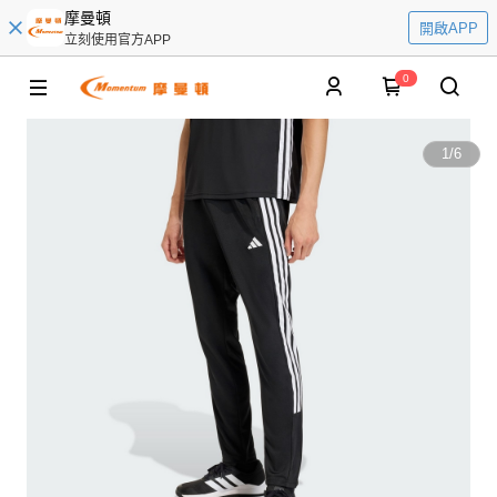
摩曼頓
開啟APP
立刻使用官方APP
0
1
/
6