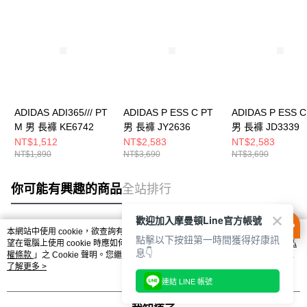
ADIDAS ADI365/// PT
ADIDAS P ESS C PT
ADIDAS P ESS C
M 男 長褲 KE6742
男 長褲 JY2636
男 長褲 JD3339
NT$1,512
NT$2,583
NT$2,583
NT$1,890
NT$3,690
NT$3,690
你可能有興趣的商品
全站排行
歡迎加入摩曼頓Line官方帳號
本網站中使用 cookie，欲查詢有關本網站使用 cookie 方式之詳情，及若您不希
點擊以下按鈕第一時間獲得好康訊
熱門標籤
望在電腦上使用 cookie 時應如何變更電腦的 cookie 設定，請參閱本網站「
隱私
息👇
權條款
」之 Cookie 聲明。您繼續使用本網站即表示您同意本公司得按本網站使
用條款之 Cookie 聲明使用 cookie。
了解更多 >
連結 LINE 帳號