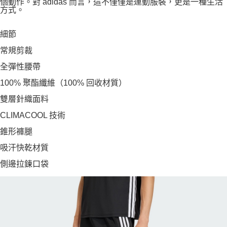
個動作。對 adidas 而言，這不僅僅是運動服裝，更是一種生活
方式。
細節
常規剪裁
全彈性腰帶
100% 聚酯纖維（100% 回收材質）
雙層針織面料
CLIMACOOL 技術
錐形褲腿
吸汗快乾材質
側邊拉鍊口袋