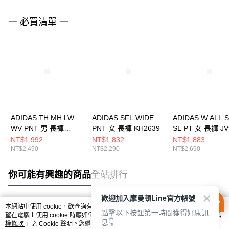
一 必買清單 一
ADIDAS TH MH LW
ADIDAS SFL WIDE
ADIDAS W ALL 
WV PNT 男 長褲
PNT 女 長褲 KH2639
SL PT 女 長褲 JV
KR2551
NT$1,992
NT$1,832
NT$1,883
NT$2,490
NT$2,290
NT$2,690
你可能有興趣的商品
全站排行
歡迎加入摩曼頓Line官方帳號
本網站中使用 cookie，欲查詢有關本網站使用 cookie 方式之詳情，及若您不希
點擊以下按鈕第一時間獲得好康訊
熱門標籤
望在電腦上使用 cookie 時應如何變更電腦的 cookie 設定，請參閱本網站「
隱私
息👇
權條款
」之 Cookie 聲明。您繼續使用本網站即表示您同意本公司得按本網站使