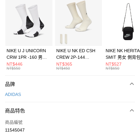
信用卡分期付款
3 期 0 利率 每期
NT$1,030
21家銀行
合作金庫商業銀行
第一商業銀行
LINE Pay
華南商業銀行
彰化商業銀行
Apple Pay
上海商業儲蓄銀行
台北富邦商業銀行
國泰世華商業銀行
兆豐國際商業銀行
悠遊付
臺灣中小企業銀行
台中商業銀行
NIKE U J UNICORN
NIKE U NK ED CSH
NIKE NK HERIT
匯豐（台灣）商業銀行
華泰商業銀行
CRW 1PR -160 男女
CREW 2P-144
SMIT 男女 側背
全盈+PAY
聯邦商業銀行
遠東國際商業銀行
中統襪 FZ3393100
EMBRDY 男女 短統襪
BA5871010
NT$446
NT$365
NT$527
元大商業銀行
永豐商業銀行
NT$550
NT$450
NT$650
AFTEE先享後付
FZ3073133
玉山商業銀行
星展（台灣）商業銀行
相關說明
台新國際商業銀行
中國信託商業銀行
品牌
【關於「AFTEE先享後付」】
台灣樂天信用卡公司
AFTEE先享後付是「在收到商品之後才付款」的支付方式。 讓您購物簡單
運送方式
ADIDAS
便利好安心！
１．簡單：不需註冊會員、不需綁卡、不需儲值。
7-11取貨(快速到店)
２．便利：只要手機號碼，簡訊認證，即可結帳。
商品特色
每筆NT$100，滿NT$1,500(含以上)免運費
３．安心：先確認商品／服務後，再付款。
商品編號
宅配
【「AFTEE先享後付」結帳流程】
１．於結帳方式選擇「AFTEE先享後付」後，將跳轉至「AFTEE先享後付」
11545047
每筆NT$100，滿NT$1,500(含以上)免運費
結帳頁面，進行簡訊認證並確認金額後，即可完成結帳。