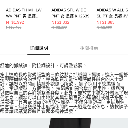
ADIDAS TH MH LW
ADIDAS SFL WIDE
ADIDAS W ALL 
WV PNT 男 長褲
PNT 女 長褲 KH2639
SL PT 女 長褲 JV
KR2551
NT$1,992
NT$1,832
NT$1,883
NT$2,490
NT$2,290
NT$2,690
詳細說明
相關推薦
舒適的抓絨褲，附拉繩設計，可調整鬆緊。
穿上這款長款常規版型的三條紋黏合抓絨開下擺褲，進入一個舒
適與時尚結合的世界。專為欣賞功能性和時尚性融合的人士設
計，讓您以悠閒而精緻外觀隨心所欲。 褲子採用平紋編織而
成，常規版型，方便活動。 拉繩設計開合增加實用性，讓您可
以依照自己的喜好調整合身度。此外，開放式下擺設計增添了現
代氣息，讓您可以自由地將其與您最喜歡的運動鞋或靴子搭配。
這款褲子具有adidas 的標誌性風格，不僅注重舒適，更展現個
性宣言。無論您是外出度過休閒的一天還是在家休息，這款褲子
都會讓您感覺輕鬆且看起來精神煥發。