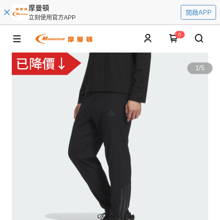
摩曼頓
開啟APP
立刻使用官方APP
0
1
/
5