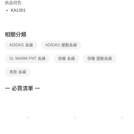
２．訂單成立數日內，您將收到繳費通知簡訊。
商品特色
付款後門市自取
３．收到繳費通知簡訊後14天內，點擊此簡訊中的連結，可透過四大超商／
KA1301
每筆NT$100，滿NT$1,500(含以上)免運費
ATM／網路銀行／等多元方式進行付款，方視為交易完成。
※ 請注意：結帳手續完成當下不需立刻繳費，但若您需要取消訂單，請聯絡
購買商品的店家。未經商家同意取消之訂單仍視為有效，需透過AFTEE先享
後付繳納相關費用。
※ 交易是否成功請以「AFTEE先享後付 」之結帳頁面顯示為準，若有關於
相關分類
是否繳費成功／繳費後需取消欲退款等相關疑問，請聯繫「AFTEE先享後付
客戶支援中心」
https://netprotections.freshdesk.com/support/home
ADIDAS 長褲
ADIDAS 運動長褲
【注意事項】
SL WARM PNT 長褲
保暖 長褲
保暖 運動長褲
１．透過由恩沛科技股份有限公司提供之「AFTEE先享後付」服務完成之交
易，需依本服務之必要範圍內提供個人資料，並將交易相關給付款項請求債
權轉讓予恩沛科技股份有限公司。
男款 長褲
２．關於個人資料處理事宜，請瀏覽以下網址：
https://aftee.tw/terms/#terms3
３．未成年的使用者請事先徵得法定代理人或監護人之同意方可使用
一 必買清單 一
「AFTEE先享後付」，若未經同意申辦者引起之損失，本公司不負相關責
任。
４．使用「AFTEE先享後付」時，將依據個別帳號之用戶狀況，依本公司即
時審查核予不同之上限額度；若仍有額度不足之情形，本公司將視審查結果
請求用戶進行身份認證。
５．嚴禁一人註冊多個帳號或使用他人資訊註冊。若發現惡意使用之情形，
恩沛科技股份有限公司將有權停止該用戶之使用額度並採取法律行動。