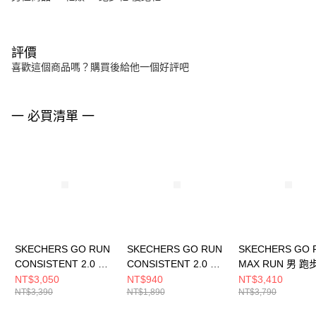
評價
喜歡這個商品嗎？購買後給他一個好評吧
一 必買清單 一
SKECHERS GO RUN
SKECHERS GO RUN
SKECHERS GO 
CONSISTENT 2.0 男
CONSISTENT 2.0 女
MAX RUN 男 跑
跑步鞋 220887BLK
童 休閒鞋
221001CHAR
NT$3,050
NT$940
NT$3,410
NT$3,390
NT$1,890
NT$3,790
303924LPKBL