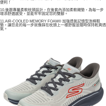
便利！
10.後跟專屬柔軟枕頭設計，在後套內添加柔軟襯墊，為每一步
增添舒適感受，並能牢牢固定您的雙腳。
11.AIR-COOLED MEMORY FOAM® 加強透氣記憶型泡棉鞋
墊，讓您走的每一步就像踩在枕頭上一樣舒服並隨時保持乾爽透
氣。