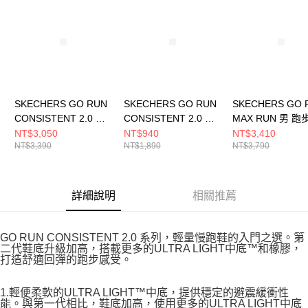
SKECHERS GO RUN
SKECHERS GO RUN
SKECHERS GO 
CONSISTENT 2.0 男
CONSISTENT 2.0 女
MAX RUN 男 跑
跑步鞋 220887BLK
童 休閒鞋
221001CHAR
NT$3,050
NT$940
NT$3,410
NT$3,390
NT$1,890
NT$3,790
303924LPKBL
詳細說明
相關推薦
GO RUN CONSISTENT 2.0 系列，輕量慢跑鞋的入門之選。第
二代鞋底升級加高，搭載更多的ULTRA LIGHT中底™和橡膠，
打造舒適回彈的跑步感受。
1.輕便柔軟的ULTRA LIGHT™中底，提供穩定的避震緩衝性
能。與第一代相比，鞋底加高，使用更多的ULTRA LIGHT中底