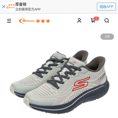
摩曼頓
開啟APP
立刻使用官方APP
0
1
/
8