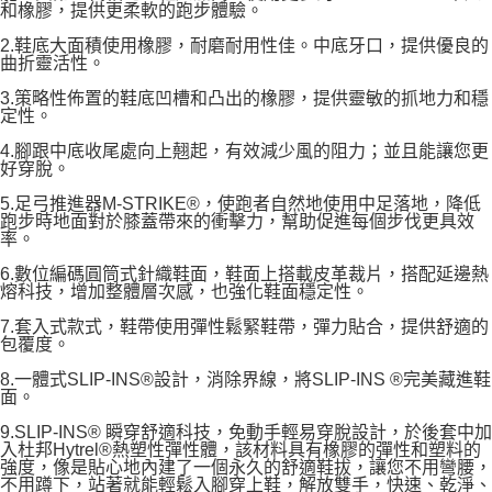
和橡膠，提供更柔軟的跑步體驗。
2.鞋底大面積使用橡膠，耐磨耐用性佳。中底牙口，提供優良的
曲折靈活性。
3.策略性佈置的鞋底凹槽和凸出的橡膠，提供靈敏的抓地力和穩
定性。
4.腳跟中底收尾處向上翹起，有效減少風的阻力；並且能讓您更
好穿脫。
5.足弓推進器M-STRIKE®，使跑者自然地使用中足落地，降低
跑步時地面對於膝蓋帶來的衝擊力，幫助促進每個步伐更具效
率。
6.數位編碼圓筒式針織鞋面，鞋面上搭載皮革裁片，搭配延邊熱
熔科技，增加整體層次感，也強化鞋面穩定性。
7.套入式款式，鞋帶使用彈性鬆緊鞋帶，彈力貼合，提供舒適的
包覆度。
8.一體式SLIP-INS®設計，消除界線，將SLIP-INS ®完美藏進鞋
面。
9.SLIP-INS® 瞬穿舒適科技，免動手輕易穿脫設計，於後套中加
入杜邦Hytrel®熱塑性彈性體，該材料具有橡膠的彈性和塑料的
強度，像是貼心地內建了一個永久的舒適鞋拔，讓您不用彎腰，
不用蹲下，站著就能輕鬆入腳穿上鞋，解放雙手，快速、乾淨、