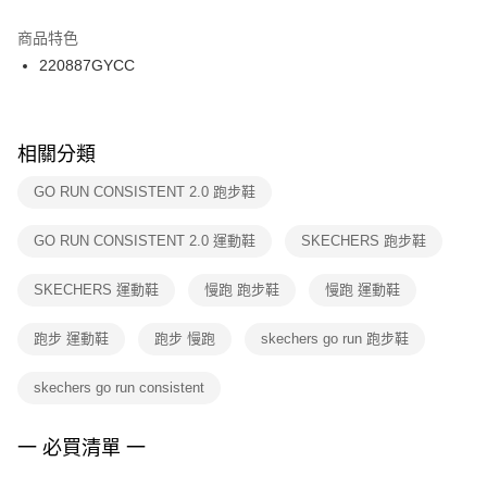
結帳頁面，進行簡訊認證並確認金額後，即可完成結帳。
２．訂單成立數日內，您將收到繳費通知簡訊。
商品特色
付款後門市自取
３．收到繳費通知簡訊後14天內，點擊此簡訊中的連結，可透過四大超商／
220887GYCC
每筆NT$100，滿NT$1,500(含以上)免運費
ATM／網路銀行／等多元方式進行付款，方視為交易完成。
※ 請注意：結帳手續完成當下不需立刻繳費，但若您需要取消訂單，請聯絡
購買商品的店家。未經商家同意取消之訂單仍視為有效，需透過AFTEE先享
後付繳納相關費用。
※ 交易是否成功請以「AFTEE先享後付 」之結帳頁面顯示為準，若有關於
相關分類
是否繳費成功／繳費後需取消欲退款等相關疑問，請聯繫「AFTEE先享後付
客戶支援中心」
https://netprotections.freshdesk.com/support/home
GO RUN CONSISTENT 2.0 跑步鞋
【注意事項】
GO RUN CONSISTENT 2.0 運動鞋
SKECHERS 跑步鞋
１．透過由恩沛科技股份有限公司提供之「AFTEE先享後付」服務完成之交
易，需依本服務之必要範圍內提供個人資料，並將交易相關給付款項請求債
權轉讓予恩沛科技股份有限公司。
SKECHERS 運動鞋
慢跑 跑步鞋
慢跑 運動鞋
２．關於個人資料處理事宜，請瀏覽以下網址：
https://aftee.tw/terms/#terms3
跑步 運動鞋
跑步 慢跑
skechers go run 跑步鞋
３．未成年的使用者請事先徵得法定代理人或監護人之同意方可使用
「AFTEE先享後付」，若未經同意申辦者引起之損失，本公司不負相關責
任。
skechers go run consistent
４．使用「AFTEE先享後付」時，將依據個別帳號之用戶狀況，依本公司即
時審查核予不同之上限額度；若仍有額度不足之情形，本公司將視審查結果
請求用戶進行身份認證。
一 必買清單 一
５．嚴禁一人註冊多個帳號或使用他人資訊註冊。若發現惡意使用之情形，
恩沛科技股份有限公司將有權停止該用戶之使用額度並採取法律行動。