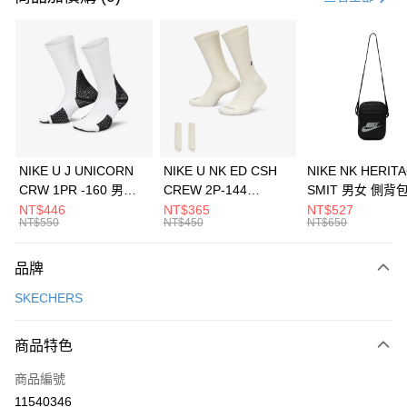
信用卡分期付款
3 期 0 利率 每期
NT$1,130
21家銀行
合作金庫商業銀行
第一商業銀行
LINE Pay
華南商業銀行
彰化商業銀行
Apple Pay
上海商業儲蓄銀行
台北富邦商業銀行
國泰世華商業銀行
兆豐國際商業銀行
悠遊付
臺灣中小企業銀行
台中商業銀行
NIKE U J UNICORN
NIKE U NK ED CSH
NIKE NK HERIT
匯豐（台灣）商業銀行
華泰商業銀行
CRW 1PR -160 男女
CREW 2P-144
SMIT 男女 側背
全盈+PAY
聯邦商業銀行
遠東國際商業銀行
中統襪 FZ3393100
EMBRDY 男女 短統襪
BA5871010
NT$446
NT$365
NT$527
元大商業銀行
永豐商業銀行
NT$550
NT$450
NT$650
AFTEE先享後付
FZ3073133
玉山商業銀行
星展（台灣）商業銀行
相關說明
台新國際商業銀行
中國信託商業銀行
品牌
【關於「AFTEE先享後付」】
台灣樂天信用卡公司
AFTEE先享後付是「在收到商品之後才付款」的支付方式。 讓您購物簡單
運送方式
SKECHERS
便利好安心！
１．簡單：不需註冊會員、不需綁卡、不需儲值。
7-11取貨(快速到店)
２．便利：只要手機號碼，簡訊認證，即可結帳。
商品特色
每筆NT$100，滿NT$1,500(含以上)免運費
３．安心：先確認商品／服務後，再付款。
商品編號
宅配
【「AFTEE先享後付」結帳流程】
１．於結帳方式選擇「AFTEE先享後付」後，將跳轉至「AFTEE先享後付」
11540346
每筆NT$100，滿NT$1,500(含以上)免運費